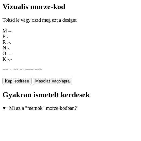
Vizualis morze-kod
Toltsd le vagy oszd meg ezt a designt
M
--
E
.
R
.-.
N
-.
O
---
K
-.-
−
−
·
·
−
·
−
·
−
−
−
−
·
−
Kep letoltese
Masolas vagolapra
Gyakran ismetelt kerdesek
Mi az a "mernok" morze-kodban?