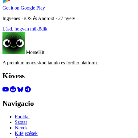
Get it on
Google Play
Ingyenes · iOS és Android · 27 nyelv
Lásd, hogyan működik
MorseKit
A premium morze-kod tanulo es fordito platform.
Kövess
Navigacio
Fooldal
Szotar
Nevek
Kifejezések