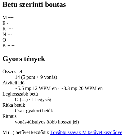
Betu szerinti bontas
M
−
−
E
·
R
·
−
·
N
−
·
O
−
−
−
K
−
·
−
Gyors tények
Összes jel
14 (5 pont + 9 vonás)
Átviteli idő
~5.5 mp 12 WPM-en · ~3.3 mp 20 WPM-en
Leghosszabb betű
O (---) · 11 egység
Ritka betűk
Csak gyakori betűk
Ritmus
vonás-túlsúlyos (több hosszú jel)
M (--) betűvel kezdődik
További szavak M betűvel kezdődve