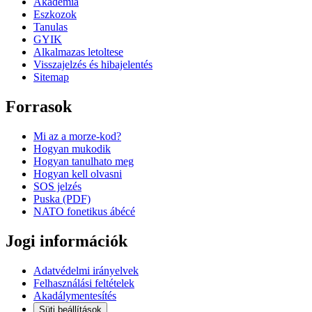
Akademia
Eszkozok
Tanulas
GYIK
Alkalmazas letoltese
Visszajelzés és hibajelentés
Sitemap
Forrasok
Mi az a morze-kod?
Hogyan mukodik
Hogyan tanulhato meg
Hogyan kell olvasni
SOS jelzés
Puska (PDF)
NATO fonetikus ábécé
Jogi információk
Adatvédelmi irányelvek
Felhasználási feltételek
Akadálymentesítés
Süti beállítások