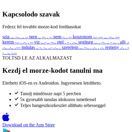
Kapcsolodo szavak
Fedezz fel tovabbi morze-kod forditasokat
szia
... --.. .. .-
igen
.. --. . -.
nem
-. . --
koszonom
-.- --- ... --.. ---
kerem
-.- . .-. . --
viz
...- .. --..
etel
. - . .-..
segitseg
... . --. .. - ... .
allj
.-
.-.. .-.. .---
indulas
.. -. -.. ..- .-.. .
szerelem
... --.. . .-. . .-.
remeny
.-. . -
- . -. -.--
TOLTSD LE AZ ALKALMAZAST
Kezdj el morze-kodot tanulni ma
Elerheto iOS-en es Androidon. Ingyenesen letoltheto.
Tanulj mindössze napi 5 percben
5x gyorsabb tanulas idokozos ismetlessel
Teljes hangeszkozkeszlet allithato sebesseggel
Download on the
App Store