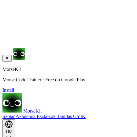
MorseKit
Morse Code Trainer · Free on Google Play
Install
MorseKit
Szotar
Akademia
Eszkozok
Tanulas
GYIK
HU