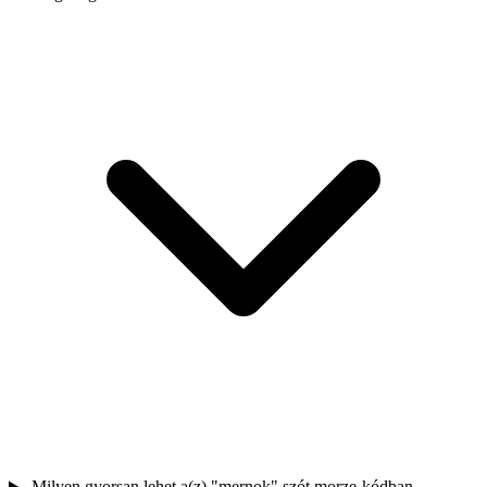
Milyen gyorsan lehet a(z) "mernok" szót morze-kódban