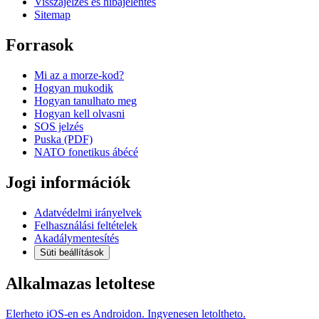
Visszajelzés és hibajelentés
Sitemap
Forrasok
Mi az a morze-kod?
Hogyan mukodik
Hogyan tanulhato meg
Hogyan kell olvasni
SOS jelzés
Puska (PDF)
NATO fonetikus ábécé
Jogi információk
Adatvédelmi irányelvek
Felhasználási feltételek
Akadálymentesítés
Süti beállítások
Alkalmazas letoltese
Elerheto iOS-en es Androidon. Ingyenesen letoltheto.