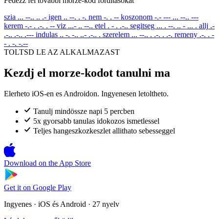
Fedezz fel tovabbi morze-kod forditasokat
szia
... --.. .. .-
igen
.. --. . -.
nem
-. . --
koszonom
-.- --- ... --.. ---
kerem
-.- . .-. . --
viz
...- .. --..
etel
. - . .-..
segitseg
... . --. .. - ... .
allj
.-
.-.. .-.. .---
indulas
.. -. -.. ..- .-.. .
szerelem
... --.. . .-. . .-.
remeny
.-. . -
- . -. -.--
TOLTSD LE AZ ALKALMAZAST
Kezdj el morze-kodot tanulni ma
Elerheto iOS-en es Androidon. Ingyenesen letoltheto.
Tanulj mindössze napi 5 percben
5x gyorsabb tanulas idokozos ismetlessel
Teljes hangeszkozkeszlet allithato sebesseggel
Download on the
App Store
Get it on
Google Play
Ingyenes · iOS és Android · 27 nyelv