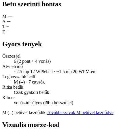
Betu szerinti bontas
M
−
−
A
·
−
T
−
E
·
Gyors tények
Összes jel
6 (2 pont + 4 vonás)
Átviteli idő
~2.5 mp 12 WPM-en · ~1.5 mp 20 WPM-en
Leghosszabb betű
M (--) · 7 egység
Ritka betűk
Csak gyakori betűk
Ritmus
vonás-túlsúlyos (több hosszú jel)
M (--) betűvel kezdődik
További szavak M betűvel kezdődve
Vizualis morze-kod