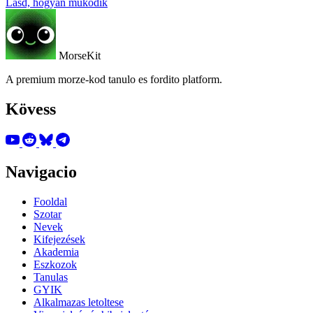
Lásd, hogyan működik
MorseKit
A premium morze-kod tanulo es fordito platform.
Kövess
Navigacio
Fooldal
Szotar
Nevek
Kifejezések
Akademia
Eszkozok
Tanulas
GYIK
Alkalmazas letoltese