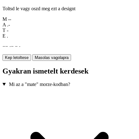
Toltsd le vagy oszd meg ezt a designt
M
--
A
.-
T
-
E
.
−
−
·
−
−
·
Kep letoltese
Masolas vagolapra
Gyakran ismetelt kerdesek
Mi az a "mate" morze-kodban?