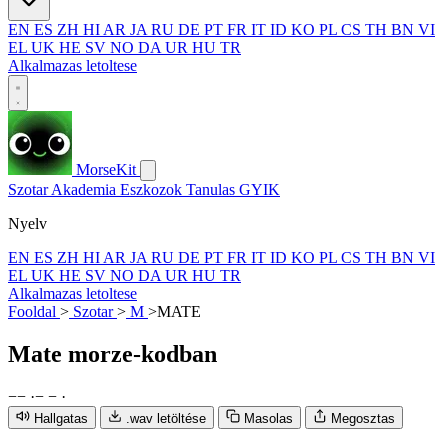
EN
ES
ZH
HI
AR
JA
RU
DE
PT
FR
IT
ID
KO
PL
CS
TH
BN
VI
EL
UK
HE
SV
NO
DA
UR
HU
TR
Alkalmazas letoltese
MorseKit
Szotar
Akademia
Eszkozok
Tanulas
GYIK
Nyelv
EN
ES
ZH
HI
AR
JA
RU
DE
PT
FR
IT
ID
KO
PL
CS
TH
BN
VI
EL
UK
HE
SV
NO
DA
UR
HU
TR
Alkalmazas letoltese
Fooldal
>
Szotar
>
M
>
MATE
Mate
morze-kodban
−
−
·
−
−
·
Hallgatas
.wav letöltése
Masolas
Megosztas