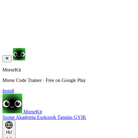
MorseKit
Morse Code Trainer · Free on Google Play
Install
MorseKit
Szotar
Akademia
Eszkozok
Tanulas
GYIK
HU