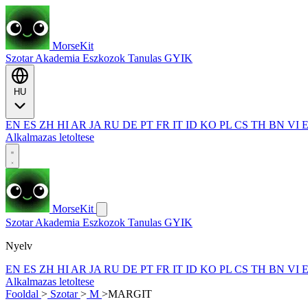
MorseKit
Szotar
Akademia
Eszkozok
Tanulas
GYIK
HU
EN
ES
ZH
HI
AR
JA
RU
DE
PT
FR
IT
ID
KO
PL
CS
TH
BN
VI
Alkalmazas letoltese
MorseKit
Szotar
Akademia
Eszkozok
Tanulas
GYIK
Nyelv
EN
ES
ZH
HI
AR
JA
RU
DE
PT
FR
IT
ID
KO
PL
CS
TH
BN
VI
Alkalmazas letoltese
Fooldal
>
Szotar
>
M
>
MARGIT