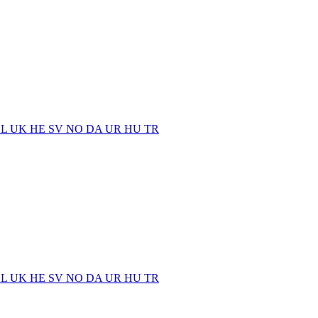
EL
UK
HE
SV
NO
DA
UR
HU
TR
EL
UK
HE
SV
NO
DA
UR
HU
TR