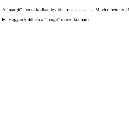
A "margit" morze-kodban igy irhato: -- .- .-. --. .. -. Minden betu s
Hogyan kuldheto a "margit" morze-kodban?