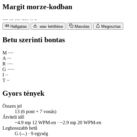
Margit
morze-kodban
−
−
·
−
·
−
·
−
−
·
·
·
−
Hallgatas
.wav letöltése
Masolas
Megosztas
Betu szerinti bontas
M
−
−
A
·
−
R
·
−
·
G
−
−
·
I
·
·
T
−
Gyors tények
Összes jel
13 (6 pont + 7 vonás)
Átviteli idő
~4.9 mp 12 WPM-en · ~2.9 mp 20 WPM-en
Leghosszabb betű
G (--.) · 9 egység