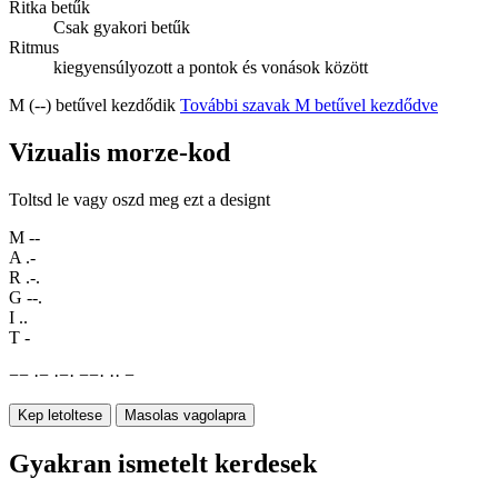
Ritka betűk
Csak gyakori betűk
Ritmus
kiegyensúlyozott a pontok és vonások között
M (--) betűvel kezdődik
További szavak M betűvel kezdődve
Vizualis morze-kod
Toltsd le vagy oszd meg ezt a designt
M
--
A
.-
R
.-.
G
--.
I
..
T
-
−
−
·
−
·
−
·
−
−
·
·
·
−
Kep letoltese
Masolas vagolapra
Gyakran ismetelt kerdesek