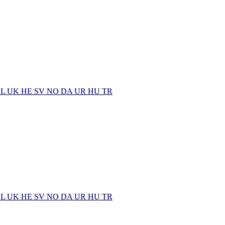
EL
UK
HE
SV
NO
DA
UR
HU
TR
EL
UK
HE
SV
NO
DA
UR
HU
TR