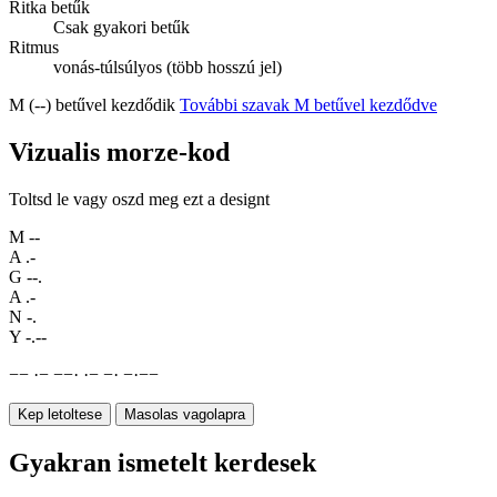
Ritka betűk
Csak gyakori betűk
Ritmus
vonás-túlsúlyos (több hosszú jel)
M (--) betűvel kezdődik
További szavak M betűvel kezdődve
Vizualis morze-kod
Toltsd le vagy oszd meg ezt a designt
M
--
A
.-
G
--.
A
.-
N
-.
Y
-.--
−
−
·
−
−
−
·
·
−
−
·
−
·
−
−
Kep letoltese
Masolas vagolapra
Gyakran ismetelt kerdesek