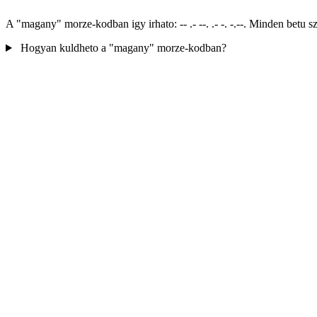
A "magany" morze-kodban igy irhato: -- .- --. .- -. -.--. Minden betu
Hogyan kuldheto a "magany" morze-kodban?