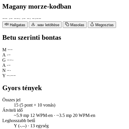
Magany
morze-kodban
−
−
·
−
−
−
·
·
−
−
·
−
·
−
−
Hallgatas
.wav letöltése
Masolas
Megosztas
Betu szerinti bontas
M
−
−
A
·
−
G
−
−
·
A
·
−
N
−
·
Y
−
·
−
−
Gyors tények
Összes jel
15 (5 pont + 10 vonás)
Átviteli idő
~5.9 mp 12 WPM-en · ~3.5 mp 20 WPM-en
Leghosszabb betű
Y (-.--) · 13 egység