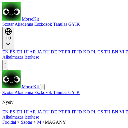
MorseKit
Szotar
Akademia
Eszkozok
Tanulas
GYIK
HU
EN
ES
ZH
HI
AR
JA
RU
DE
PT
FR
IT
ID
KO
PL
CS
TH
BN
VI
Alkalmazas letoltese
MorseKit
Szotar
Akademia
Eszkozok
Tanulas
GYIK
Nyelv
EN
ES
ZH
HI
AR
JA
RU
DE
PT
FR
IT
ID
KO
PL
CS
TH
BN
VI
Alkalmazas letoltese
Fooldal
>
Szotar
>
M
>
MAGANY