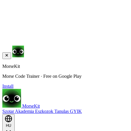
MorseKit
Morse Code Trainer · Free on Google Play
Install
MorseKit
Szotar
Akademia
Eszkozok
Tanulas
GYIK
HU