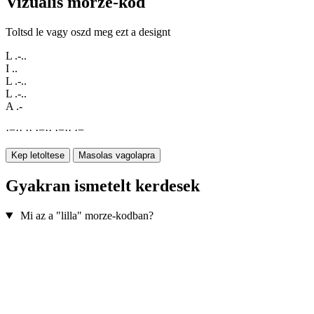
Vizualis morze-kod
Toltsd le vagy oszd meg ezt a designt
L
.-..
I
..
L
.-..
L
.-..
A
.-
·
−
·
·
·
·
·
−
·
·
·
−
·
·
·
−
Kep letoltese
Masolas vagolapra
Gyakran ismetelt kerdesek
Mi az a "lilla" morze-kodban?