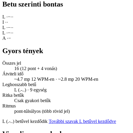
Betu szerinti bontas
L
·
−
·
·
I
·
·
L
·
−
·
·
L
·
−
·
·
A
·
−
Gyors tények
Összes jel
16 (12 pont + 4 vonás)
Átviteli idő
~4.7 mp 12 WPM-en · ~2.8 mp 20 WPM-en
Leghosszabb betű
L (.-..) · 9 egység
Ritka betűk
Csak gyakori betűk
Ritmus
pont-túlsúlyos (több rövid jel)
L (.-..) betűvel kezdődik
További szavak L betűvel kezdődve