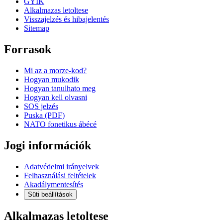
GYIK
Alkalmazas letoltese
Visszajelzés és hibajelentés
Sitemap
Forrasok
Mi az a morze-kod?
Hogyan mukodik
Hogyan tanulhato meg
Hogyan kell olvasni
SOS jelzés
Puska (PDF)
NATO fonetikus ábécé
Jogi információk
Adatvédelmi irányelvek
Felhasználási feltételek
Akadálymentesítés
Süti beállítások
Alkalmazas letoltese