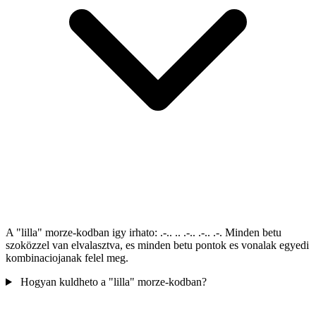
A "lilla" morze-kodban igy irhato: .-.. .. .-.. .-.. .-. Minden betu
szoközzel van elvalasztva, es minden betu pontok es vonalak egyedi
kombinaciojanak felel meg.
Hogyan kuldheto a "lilla" morze-kodban?