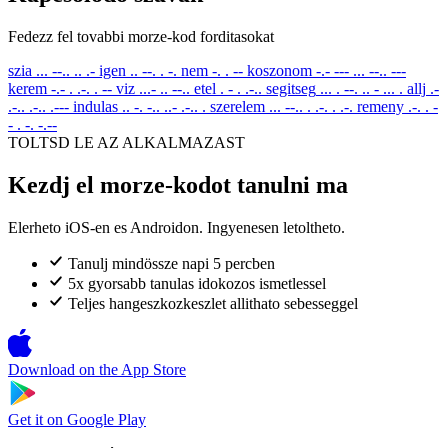
Fedezz fel tovabbi morze-kod forditasokat
szia
... --.. .. .-
igen
.. --. . -.
nem
-. . --
koszonom
-.- --- ... --.. ---
kerem
-.- . .-. . --
viz
...- .. --..
etel
. - . .-..
segitseg
... . --. .. - ... .
allj
.-
.-.. .-.. .---
indulas
.. -. -.. ..- .-.. .
szerelem
... --.. . .-. . .-.
remeny
.-. . -
- . -. -.--
TOLTSD LE AZ ALKALMAZAST
Kezdj el morze-kodot tanulni ma
Elerheto iOS-en es Androidon. Ingyenesen letoltheto.
Tanulj mindössze napi 5 percben
5x gyorsabb tanulas idokozos ismetlessel
Teljes hangeszkozkeszlet allithato sebesseggel
Download on the
App Store
Get it on
Google Play