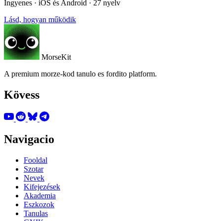
Ingyenes · iOS és Android · 27 nyelv
Lásd, hogyan működik
MorseKit
A premium morze-kod tanulo es fordito platform.
Kövess
Navigacio
Fooldal
Szotar
Nevek
Kifejezések
Akademia
Eszkozok
Tanulas