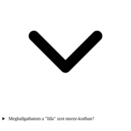
Meghallgathatom a "lilla" szot morze-kodban?