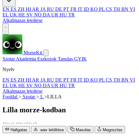
EN
ES
ZH
HI
AR
JA
RU
DE
PT
FR
IT
ID
KO
PL
CS
TH
BN
VI
EL
UK
HE
SV
NO
DA
UR
HU
TR
Alkalmazas letoltese
MorseKit
Szotar
Akademia
Eszkozok
Tanulas
GYIK
Nyelv
EN
ES
ZH
HI
AR
JA
RU
DE
PT
FR
IT
ID
KO
PL
CS
TH
BN
VI
EL
UK
HE
SV
NO
DA
UR
HU
TR
Alkalmazas letoltese
Fooldal
>
Szotar
>
L
>
LILLA
Lilla
morze-kodban
·
−
·
·
·
·
·
−
·
·
·
−
·
·
·
−
Hallgatas
.wav letöltése
Masolas
Megosztas