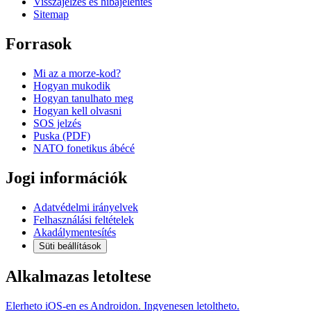
Visszajelzés és hibajelentés
Sitemap
Forrasok
Mi az a morze-kod?
Hogyan mukodik
Hogyan tanulhato meg
Hogyan kell olvasni
SOS jelzés
Puska (PDF)
NATO fonetikus ábécé
Jogi információk
Adatvédelmi irányelvek
Felhasználási feltételek
Akadálymentesítés
Süti beállítások
Alkalmazas letoltese
Elerheto iOS-en es Androidon. Ingyenesen letoltheto.