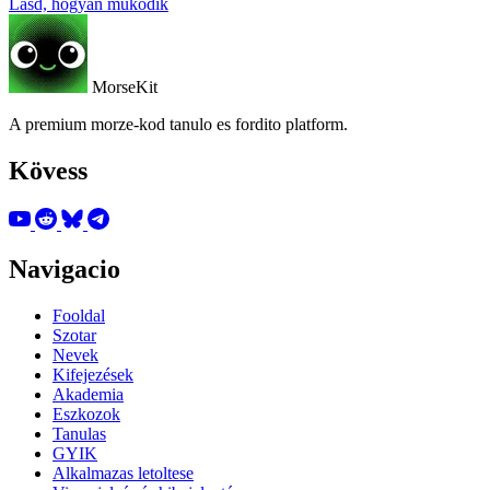
Lásd, hogyan működik
MorseKit
A premium morze-kod tanulo es fordito platform.
Kövess
Navigacio
Fooldal
Szotar
Nevek
Kifejezések
Akademia
Eszkozok
Tanulas
GYIK
Alkalmazas letoltese