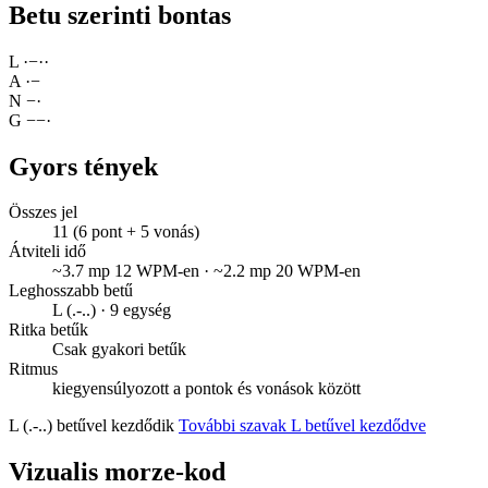
Betu szerinti bontas
L
·
−
·
·
A
·
−
N
−
·
G
−
−
·
Gyors tények
Összes jel
11 (6 pont + 5 vonás)
Átviteli idő
~3.7 mp 12 WPM-en · ~2.2 mp 20 WPM-en
Leghosszabb betű
L (.-..) · 9 egység
Ritka betűk
Csak gyakori betűk
Ritmus
kiegyensúlyozott a pontok és vonások között
L (.-..) betűvel kezdődik
További szavak L betűvel kezdődve
Vizualis morze-kod