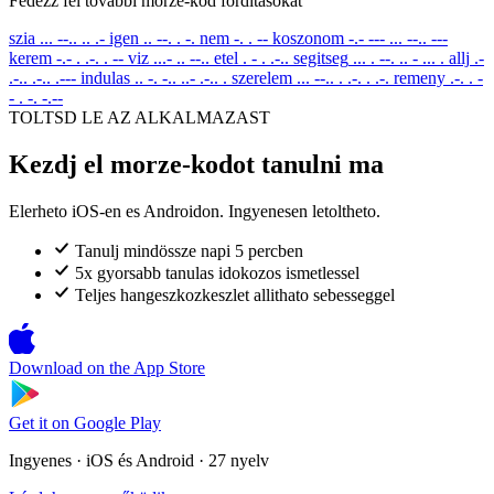
Fedezz fel tovabbi morze-kod forditasokat
szia
... --.. .. .-
igen
.. --. . -.
nem
-. . --
koszonom
-.- --- ... --.. ---
kerem
-.- . .-. . --
viz
...- .. --..
etel
. - . .-..
segitseg
... . --. .. - ... .
allj
.-
.-.. .-.. .---
indulas
.. -. -.. ..- .-.. .
szerelem
... --.. . .-. . .-.
remeny
.-. . -
- . -. -.--
TOLTSD LE AZ ALKALMAZAST
Kezdj el morze-kodot tanulni ma
Elerheto iOS-en es Androidon. Ingyenesen letoltheto.
Tanulj mindössze napi 5 percben
5x gyorsabb tanulas idokozos ismetlessel
Teljes hangeszkozkeszlet allithato sebesseggel
Download on the
App Store
Get it on
Google Play
Ingyenes · iOS és Android · 27 nyelv