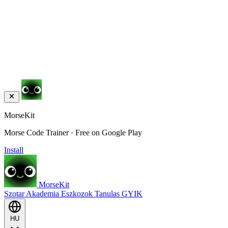
MorseKit
Morse Code Trainer · Free on Google Play
Install
MorseKit
Szotar
Akademia
Eszkozok
Tanulas
GYIK
HU