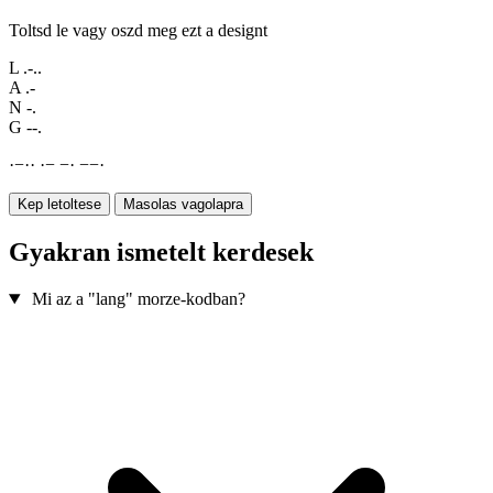
Toltsd le vagy oszd meg ezt a designt
L
.-..
A
.-
N
-.
G
--.
·
−
·
·
·
−
−
·
−
−
·
Kep letoltese
Masolas vagolapra
Gyakran ismetelt kerdesek
Mi az a "lang" morze-kodban?