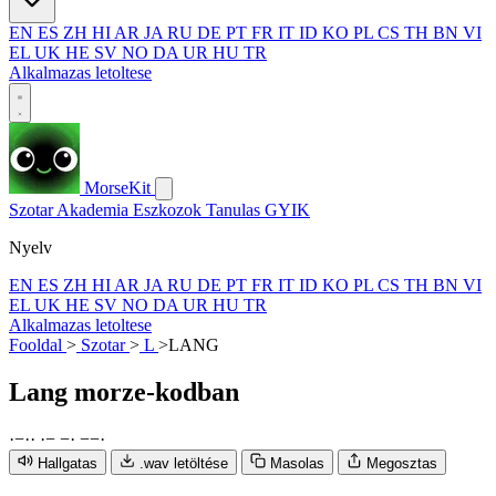
EN
ES
ZH
HI
AR
JA
RU
DE
PT
FR
IT
ID
KO
PL
CS
TH
BN
VI
EL
UK
HE
SV
NO
DA
UR
HU
TR
Alkalmazas letoltese
MorseKit
Szotar
Akademia
Eszkozok
Tanulas
GYIK
Nyelv
EN
ES
ZH
HI
AR
JA
RU
DE
PT
FR
IT
ID
KO
PL
CS
TH
BN
VI
EL
UK
HE
SV
NO
DA
UR
HU
TR
Alkalmazas letoltese
Fooldal
>
Szotar
>
L
>
LANG
Lang
morze-kodban
·
−
·
·
·
−
−
·
−
−
·
Hallgatas
.wav letöltése
Masolas
Megosztas