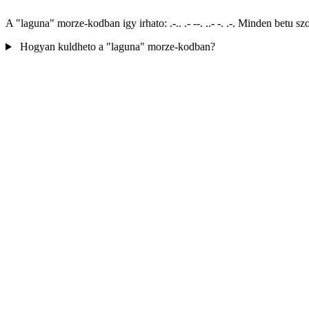
A "laguna" morze-kodban igy irhato: .-.. .- --. ..- -. .-. Minden betu
Hogyan kuldheto a "laguna" morze-kodban?