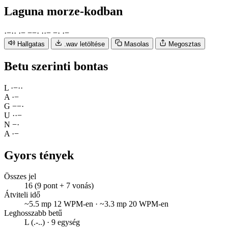
Laguna
morze-kodban
·
−
·
·
·
−
−
−
·
·
·
−
−
·
·
−
Hallgatas
.wav letöltése
Masolas
Megosztas
Betu szerinti bontas
L
·
−
·
·
A
·
−
G
−
−
·
U
·
·
−
N
−
·
A
·
−
Gyors tények
Összes jel
16 (9 pont + 7 vonás)
Átviteli idő
~5.5 mp 12 WPM-en · ~3.3 mp 20 WPM-en
Leghosszabb betű
L (.-..) · 9 egység