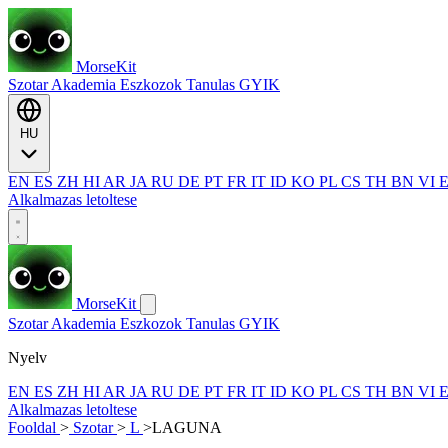
MorseKit
Szotar
Akademia
Eszkozok
Tanulas
GYIK
HU
EN
ES
ZH
HI
AR
JA
RU
DE
PT
FR
IT
ID
KO
PL
CS
TH
BN
VI
Alkalmazas letoltese
MorseKit
Szotar
Akademia
Eszkozok
Tanulas
GYIK
Nyelv
EN
ES
ZH
HI
AR
JA
RU
DE
PT
FR
IT
ID
KO
PL
CS
TH
BN
VI
Alkalmazas letoltese
Fooldal
>
Szotar
>
L
>
LAGUNA