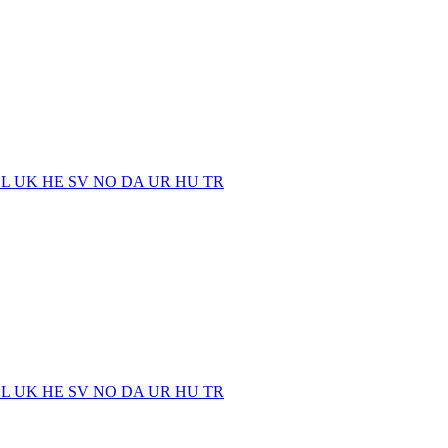
EL
UK
HE
SV
NO
DA
UR
HU
TR
EL
UK
HE
SV
NO
DA
UR
HU
TR