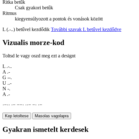
Ritka betűk
Csak gyakori betűk
Ritmus
kiegyensúlyozott a pontok és vonások között
L (.-..) betűvel kezdődik
További szavak L betűvel kezdődve
Vizualis morze-kod
Toltsd le vagy oszd meg ezt a designt
L
.-..
A
.-
G
--.
U
..-
N
-.
A
.-
·
−
·
·
·
−
−
−
·
·
·
−
−
·
·
−
Kep letoltese
Masolas vagolapra
Gyakran ismetelt kerdesek