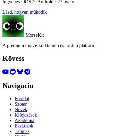
Ingyenes · iOS és Android · 27 nyelv
Lásd, hogyan működik
MorseKit
A premium morze-kod tanulo es fordito platform.
Kövess
Navigacio
Fooldal
Szotar
Nevek
Kifejezések
Akademia
Eszkozok
Tanulas