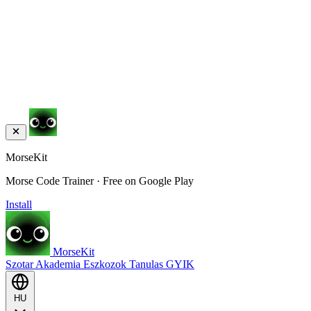
MorseKit
Morse Code Trainer · Free on Google Play
Install
MorseKit
Szotar
Akademia
Eszkozok
Tanulas
GYIK
HU