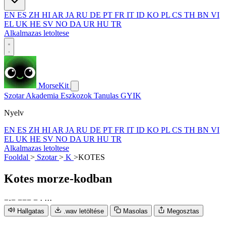
EN
ES
ZH
HI
AR
JA
RU
DE
PT
FR
IT
ID
KO
PL
CS
TH
BN
VI
EL
UK
HE
SV
NO
DA
UR
HU
TR
Alkalmazas letoltese
MorseKit
Szotar
Akademia
Eszkozok
Tanulas
GYIK
Nyelv
EN
ES
ZH
HI
AR
JA
RU
DE
PT
FR
IT
ID
KO
PL
CS
TH
BN
VI
EL
UK
HE
SV
NO
DA
UR
HU
TR
Alkalmazas letoltese
Fooldal
>
Szotar
>
K
>
KOTES
Kotes
morze-kodban
−
·
−
−
−
−
−
·
·
·
·
Hallgatas
.wav letöltése
Masolas
Megosztas