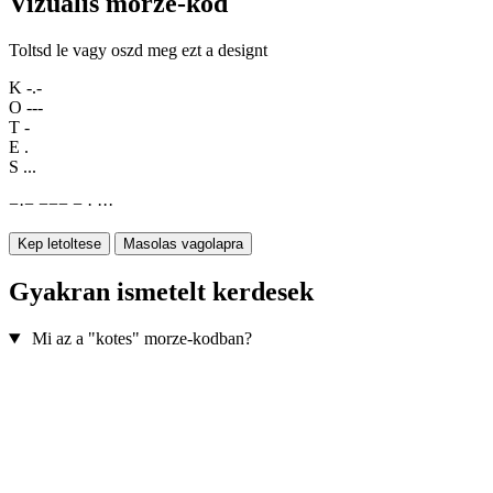
Vizualis morze-kod
Toltsd le vagy oszd meg ezt a designt
K
-.-
O
---
T
-
E
.
S
...
−
·
−
−
−
−
−
·
·
·
·
Kep letoltese
Masolas vagolapra
Gyakran ismetelt kerdesek
Mi az a "kotes" morze-kodban?