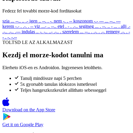
Fedezz fel tovabbi morze-kod forditasokat
szia
... --.. .. .-
igen
.. --. . -.
nem
-. . --
koszonom
-.- --- ... --.. ---
kerem
-.- . .-. . --
viz
...- .. --..
etel
. - . .-..
segitseg
... . --. .. - ... .
allj
.-
.-.. .-.. .---
indulas
.. -. -.. ..- .-.. .
szerelem
... --.. . .-. . .-.
remeny
.-. . -
- . -. -.--
TOLTSD LE AZ ALKALMAZAST
Kezdj el morze-kodot tanulni ma
Elerheto iOS-en es Androidon. Ingyenesen letoltheto.
Tanulj mindössze napi 5 percben
5x gyorsabb tanulas idokozos ismetlessel
Teljes hangeszkozkeszlet allithato sebesseggel
Download on the
App Store
Get it on
Google Play