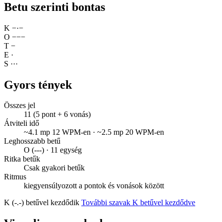
Betu szerinti bontas
K
−
·
−
O
−
−
−
T
−
E
·
S
·
·
·
Gyors tények
Összes jel
11 (5 pont + 6 vonás)
Átviteli idő
~4.1 mp 12 WPM-en · ~2.5 mp 20 WPM-en
Leghosszabb betű
O (---) · 11 egység
Ritka betűk
Csak gyakori betűk
Ritmus
kiegyensúlyozott a pontok és vonások között
K (-.-) betűvel kezdődik
További szavak K betűvel kezdődve