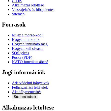
GYIK
Alkalmazas letoltese
Visszajelzés és hibajelentés
Sitemap
Forrasok
Mi az a morze-kod?
Hogyan mukodik
Hogyan tanulhato meg
Hogyan kell olvasni
SOS jelzés
Puska (PDF)
NATO fonetikus ábécé
Jogi információk
Adatvédelmi irányelvek
Felhasználási feltételek
Akadálymentesítés
Süti beállítások
Alkalmazas letoltese