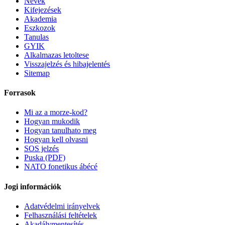
Nevek
Kifejezések
Akademia
Eszkozok
Tanulas
GYIK
Alkalmazas letoltese
Visszajelzés és hibajelentés
Sitemap
Forrasok
Mi az a morze-kod?
Hogyan mukodik
Hogyan tanulhato meg
Hogyan kell olvasni
SOS jelzés
Puska (PDF)
NATO fonetikus ábécé
Jogi információk
Adatvédelmi irányelvek
Felhasználási feltételek
Akadálymentesítés