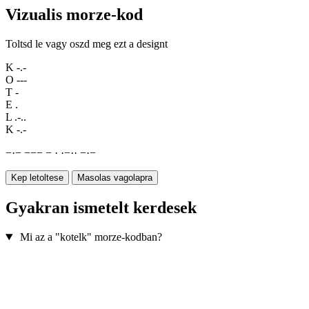
Vizualis morze-kod
Toltsd le vagy oszd meg ezt a designt
K
-.-
O
---
T
-
E
.
L
.-..
K
-.-
−
·
−
−
−
−
−
·
·
−
·
·
−
·
−
Kep letoltese
Masolas vagolapra
Gyakran ismetelt kerdesek
Mi az a "kotelk" morze-kodban?