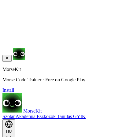
MorseKit
Morse Code Trainer · Free on Google Play
Install
MorseKit
Szotar
Akademia
Eszkozok
Tanulas
GYIK
HU