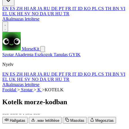
EN
ES
ZH
HI
AR
JA
RU
DE
PT
FR
IT
ID
KO
PL
CS
TH
BN
VI
EL
UK
HE
SV
NO
DA
UR
HU
TR
Alkalmazas letoltese
MorseKit
Szotar
Akademia
Eszkozok
Tanulas
GYIK
Nyelv
EN
ES
ZH
HI
AR
JA
RU
DE
PT
FR
IT
ID
KO
PL
CS
TH
BN
VI
EL
UK
HE
SV
NO
DA
UR
HU
TR
Alkalmazas letoltese
Fooldal
>
Szotar
>
K
>
KOTELK
Kotelk
morze-kodban
−
·
−
−
−
−
−
·
·
−
·
·
−
·
−
Hallgatas
.wav letöltése
Masolas
Megosztas