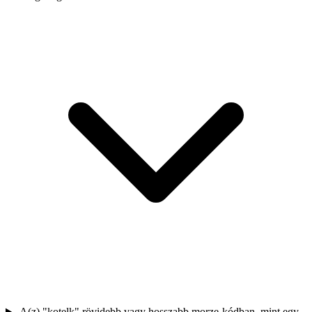
A(z) "kotelk" rövidebb vagy hosszabb morze-kódban, mint egy