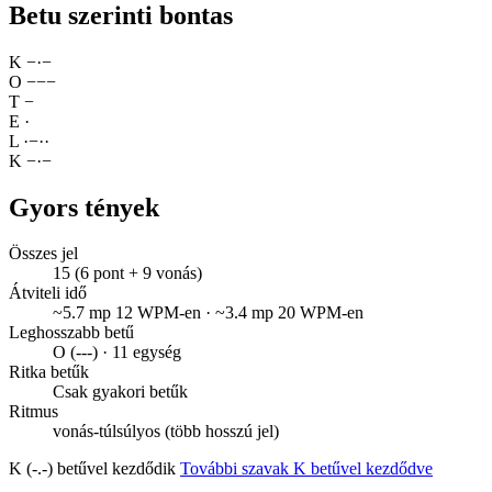
Betu szerinti bontas
K
−
·
−
O
−
−
−
T
−
E
·
L
·
−
·
·
K
−
·
−
Gyors tények
Összes jel
15 (6 pont + 9 vonás)
Átviteli idő
~5.7 mp 12 WPM-en · ~3.4 mp 20 WPM-en
Leghosszabb betű
O (---) · 11 egység
Ritka betűk
Csak gyakori betűk
Ritmus
vonás-túlsúlyos (több hosszú jel)
K (-.-) betűvel kezdődik
További szavak K betűvel kezdődve