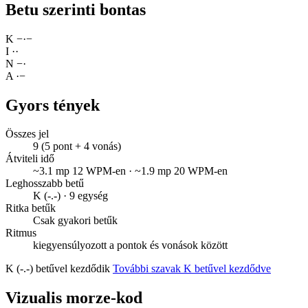
Betu szerinti bontas
K
−
·
−
I
·
·
N
−
·
A
·
−
Gyors tények
Összes jel
9 (5 pont + 4 vonás)
Átviteli idő
~3.1 mp 12 WPM-en · ~1.9 mp 20 WPM-en
Leghosszabb betű
K (-.-) · 9 egység
Ritka betűk
Csak gyakori betűk
Ritmus
kiegyensúlyozott a pontok és vonások között
K (-.-) betűvel kezdődik
További szavak K betűvel kezdődve
Vizualis morze-kod