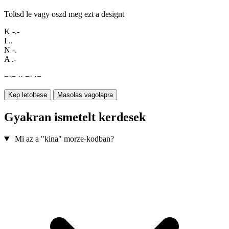
Toltsd le vagy oszd meg ezt a designt
K
-.-
I
..
N
-.
A
.-
−
·
−
·
·
−
·
·
−
Kep letoltese
Masolas vagolapra
Gyakran ismetelt kerdesek
Mi az a "kina" morze-kodban?