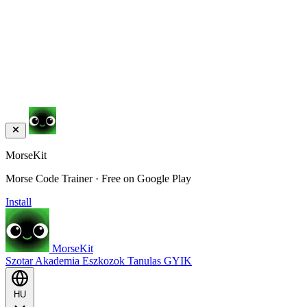
MorseKit
Morse Code Trainer · Free on Google Play
Install
MorseKit
Szotar
Akademia
Eszkozok
Tanulas
GYIK
HU