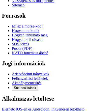
Visszajelzés és hibajelentés
Sitemap
Forrasok
Mi az a morze-kod?
Hogyan mukodik
Hogyan tanulhato meg
Hogyan kell olvasni
SOS jelzés
Puska (PDF)
NATO fonetikus ábécé
Jogi információk
Adatvédelmi irányelvek
Felhasználási feltételek
Akadálymentesítés
Süti beállítások
Alkalmazas letoltese
Elerheto iOS-en es Androidon. Ingyenesen letoltheto.