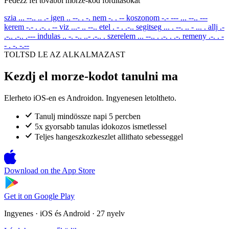
Fedezz fel tovabbi morze-kod forditasokat
szia
... --.. .. .-
igen
.. --. . -.
nem
-. . --
koszonom
-.- --- ... --.. ---
kerem
-.- . .-. . --
viz
...- .. --..
etel
. - . .-..
segitseg
... . --. .. - ... .
allj
.-
.-.. .-.. .---
indulas
.. -. -.. ..- .-.. .
szerelem
... --.. . .-. . .-.
remeny
.-. . -
- . -. -.--
TOLTSD LE AZ ALKALMAZAST
Kezdj el morze-kodot tanulni ma
Elerheto iOS-en es Androidon. Ingyenesen letoltheto.
Tanulj mindössze napi 5 percben
5x gyorsabb tanulas idokozos ismetlessel
Teljes hangeszkozkeszlet allithato sebesseggel
Download on the
App Store
Get it on
Google Play
Ingyenes · iOS és Android · 27 nyelv