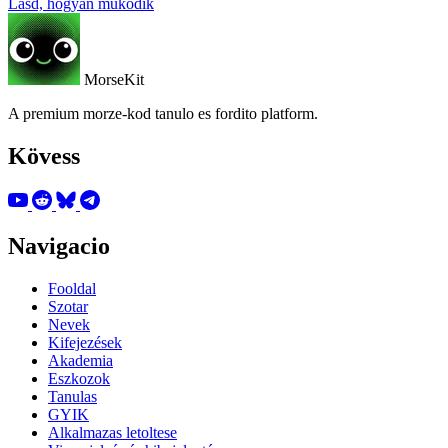
Lásd, hogyan működik
MorseKit
A premium morze-kod tanulo es fordito platform.
Kövess
Navigacio
Fooldal
Szotar
Nevek
Kifejezések
Akademia
Eszkozok
Tanulas
GYIK
Alkalmazas letoltese