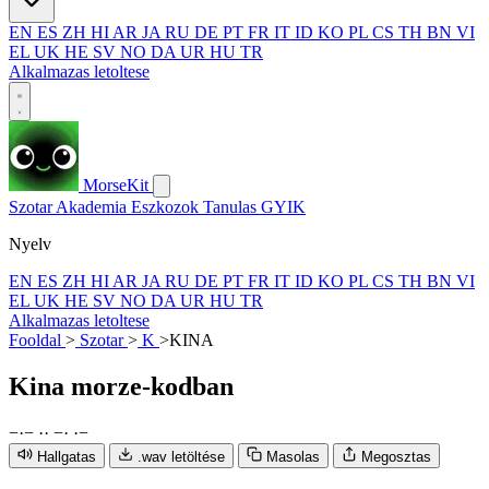
EN
ES
ZH
HI
AR
JA
RU
DE
PT
FR
IT
ID
KO
PL
CS
TH
BN
VI
EL
UK
HE
SV
NO
DA
UR
HU
TR
Alkalmazas letoltese
MorseKit
Szotar
Akademia
Eszkozok
Tanulas
GYIK
Nyelv
EN
ES
ZH
HI
AR
JA
RU
DE
PT
FR
IT
ID
KO
PL
CS
TH
BN
VI
EL
UK
HE
SV
NO
DA
UR
HU
TR
Alkalmazas letoltese
Fooldal
>
Szotar
>
K
>
KINA
Kina
morze-kodban
−
·
−
·
·
−
·
·
−
Hallgatas
.wav letöltése
Masolas
Megosztas