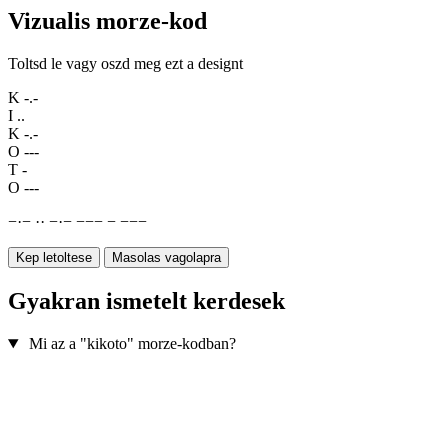
Vizualis morze-kod
Toltsd le vagy oszd meg ezt a designt
K
-.-
I
..
K
-.-
O
---
T
-
O
---
−
·
−
·
·
−
·
−
−
−
−
−
−
−
−
Kep letoltese
Masolas vagolapra
Gyakran ismetelt kerdesek
Mi az a "kikoto" morze-kodban?