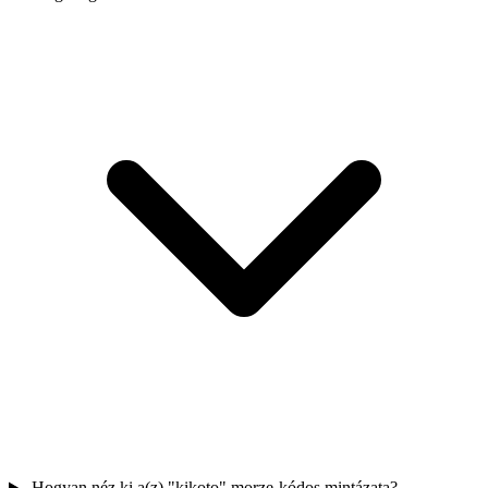
Hogyan néz ki a(z) "kikoto" morze-kódos mintázata?