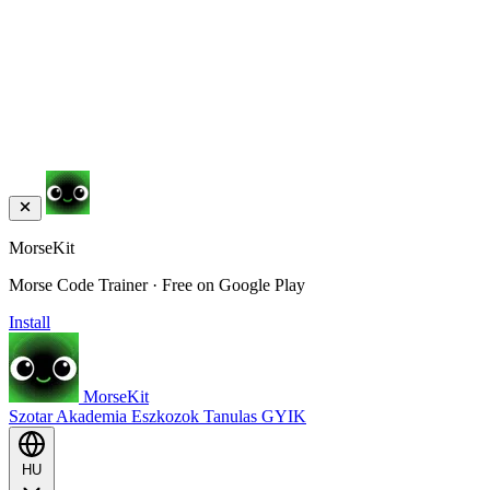
MorseKit
Morse Code Trainer · Free on Google Play
Install
MorseKit
Szotar
Akademia
Eszkozok
Tanulas
GYIK
HU