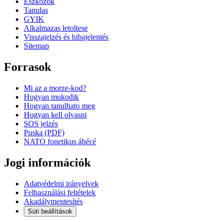
Eszkozok
Tanulas
GYIK
Alkalmazas letoltese
Visszajelzés és hibajelentés
Sitemap
Forrasok
Mi az a morze-kod?
Hogyan mukodik
Hogyan tanulhato meg
Hogyan kell olvasni
SOS jelzés
Puska (PDF)
NATO fonetikus ábécé
Jogi információk
Adatvédelmi irányelvek
Felhasználási feltételek
Akadálymentesítés
Süti beállítások