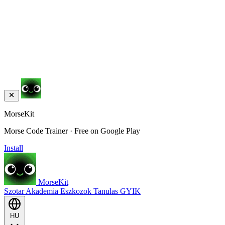
MorseKit
Morse Code Trainer · Free on Google Play
Install
MorseKit
Szotar
Akademia
Eszkozok
Tanulas
GYIK
HU