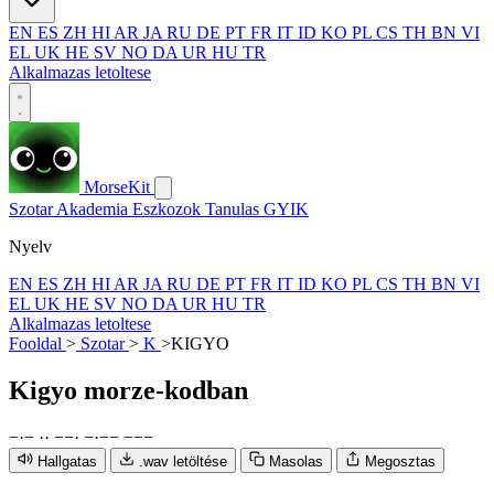
EN
ES
ZH
HI
AR
JA
RU
DE
PT
FR
IT
ID
KO
PL
CS
TH
BN
VI
EL
UK
HE
SV
NO
DA
UR
HU
TR
Alkalmazas letoltese
MorseKit
Szotar
Akademia
Eszkozok
Tanulas
GYIK
Nyelv
EN
ES
ZH
HI
AR
JA
RU
DE
PT
FR
IT
ID
KO
PL
CS
TH
BN
VI
EL
UK
HE
SV
NO
DA
UR
HU
TR
Alkalmazas letoltese
Fooldal
>
Szotar
>
K
>
KIGYO
Kigyo
morze-kodban
−
·
−
·
·
−
−
·
−
·
−
−
−
−
−
Hallgatas
.wav letöltése
Masolas
Megosztas