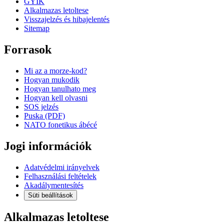
GYIK
Alkalmazas letoltese
Visszajelzés és hibajelentés
Sitemap
Forrasok
Mi az a morze-kod?
Hogyan mukodik
Hogyan tanulhato meg
Hogyan kell olvasni
SOS jelzés
Puska (PDF)
NATO fonetikus ábécé
Jogi információk
Adatvédelmi irányelvek
Felhasználási feltételek
Akadálymentesítés
Süti beállítások
Alkalmazas letoltese