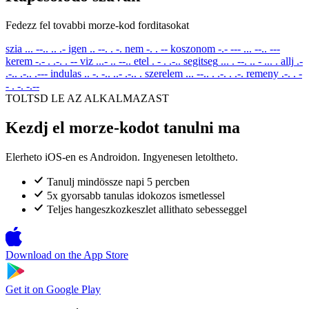
Fedezz fel tovabbi morze-kod forditasokat
szia
... --.. .. .-
igen
.. --. . -.
nem
-. . --
koszonom
-.- --- ... --.. ---
kerem
-.- . .-. . --
viz
...- .. --..
etel
. - . .-..
segitseg
... . --. .. - ... .
allj
.-
.-.. .-.. .---
indulas
.. -. -.. ..- .-.. .
szerelem
... --.. . .-. . .-.
remeny
.-. . -
- . -. -.--
TOLTSD LE AZ ALKALMAZAST
Kezdj el morze-kodot tanulni ma
Elerheto iOS-en es Androidon. Ingyenesen letoltheto.
Tanulj mindössze napi 5 percben
5x gyorsabb tanulas idokozos ismetlessel
Teljes hangeszkozkeszlet allithato sebesseggel
Download on the
App Store
Get it on
Google Play