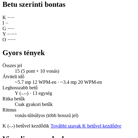
Betu szerinti bontas
K
−
·
−
I
·
·
G
−
−
·
Y
−
·
−
−
O
−
−
−
Gyors tények
Összes jel
15 (5 pont + 10 vonás)
Átviteli idő
~5.7 mp 12 WPM-en · ~3.4 mp 20 WPM-en
Leghosszabb betű
Y (-.--) · 13 egység
Ritka betűk
Csak gyakori betűk
Ritmus
vonás-túlsúlyos (több hosszú jel)
K (-.-) betűvel kezdődik
További szavak K betűvel kezdődve