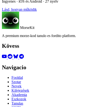
Ingyenes · iOS és Android · 27 nyelv
Lásd, hogyan működik
MorseKit
A premium morze-kod tanulo es fordito platform.
Kövess
Navigacio
Fooldal
Szotar
Nevek
Kifejezések
Akademia
Eszkozok
Tanulas