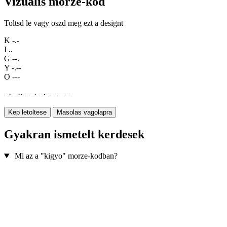
Vizualis morze-kod
Toltsd le vagy oszd meg ezt a designt
K
-.-
I
..
G
--.
Y
-.--
O
---
−
·
−
·
·
−
−
·
−
·
−
−
−
−
−
Kep letoltese
Masolas vagolapra
Gyakran ismetelt kerdesek
Mi az a "kigyo" morze-kodban?