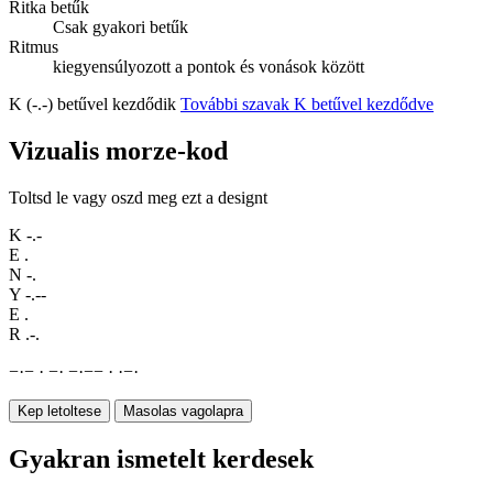
Ritka betűk
Csak gyakori betűk
Ritmus
kiegyensúlyozott a pontok és vonások között
K (-.-) betűvel kezdődik
További szavak K betűvel kezdődve
Vizualis morze-kod
Toltsd le vagy oszd meg ezt a designt
K
-.-
E
.
N
-.
Y
-.--
E
.
R
.-.
−
·
−
·
−
·
−
·
−
−
·
·
−
·
Kep letoltese
Masolas vagolapra
Gyakran ismetelt kerdesek