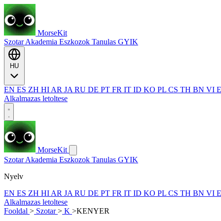
MorseKit
Szotar
Akademia
Eszkozok
Tanulas
GYIK
HU
EN
ES
ZH
HI
AR
JA
RU
DE
PT
FR
IT
ID
KO
PL
CS
TH
BN
VI
Alkalmazas letoltese
MorseKit
Szotar
Akademia
Eszkozok
Tanulas
GYIK
Nyelv
EN
ES
ZH
HI
AR
JA
RU
DE
PT
FR
IT
ID
KO
PL
CS
TH
BN
VI
Alkalmazas letoltese
Fooldal
>
Szotar
>
K
>
KENYER