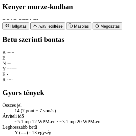
Kenyer
morze-kodban
−
·
−
·
−
·
−
·
−
−
·
·
−
·
Hallgatas
.wav letöltése
Masolas
Megosztas
Betu szerinti bontas
K
−
·
−
E
·
N
−
·
Y
−
·
−
−
E
·
R
·
−
·
Gyors tények
Összes jel
14 (7 pont + 7 vonás)
Átviteli idő
~5.1 mp 12 WPM-en · ~3.1 mp 20 WPM-en
Leghosszabb betű
Y (-.--) · 13 egység