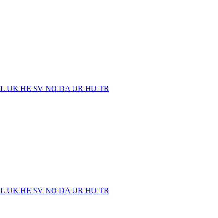
EL
UK
HE
SV
NO
DA
UR
HU
TR
EL
UK
HE
SV
NO
DA
UR
HU
TR