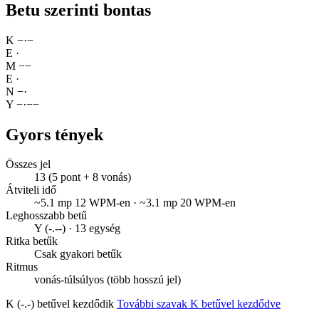
Betu szerinti bontas
K
−
·
−
E
·
M
−
−
E
·
N
−
·
Y
−
·
−
−
Gyors tények
Összes jel
13 (5 pont + 8 vonás)
Átviteli idő
~5.1 mp 12 WPM-en · ~3.1 mp 20 WPM-en
Leghosszabb betű
Y (-.--) · 13 egység
Ritka betűk
Csak gyakori betűk
Ritmus
vonás-túlsúlyos (több hosszú jel)
K (-.-) betűvel kezdődik
További szavak K betűvel kezdődve