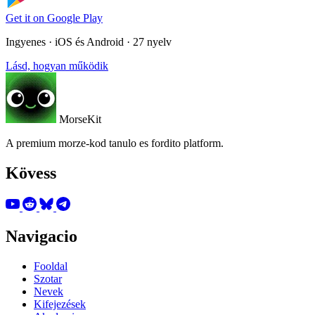
Get it on
Google Play
Ingyenes · iOS és Android · 27 nyelv
Lásd, hogyan működik
MorseKit
A premium morze-kod tanulo es fordito platform.
Kövess
Navigacio
Fooldal
Szotar
Nevek
Kifejezések