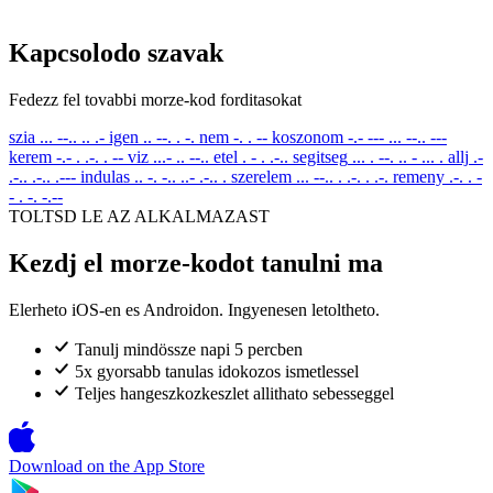
Kapcsolodo szavak
Fedezz fel tovabbi morze-kod forditasokat
szia
... --.. .. .-
igen
.. --. . -.
nem
-. . --
koszonom
-.- --- ... --.. ---
kerem
-.- . .-. . --
viz
...- .. --..
etel
. - . .-..
segitseg
... . --. .. - ... .
allj
.-
.-.. .-.. .---
indulas
.. -. -.. ..- .-.. .
szerelem
... --.. . .-. . .-.
remeny
.-. . -
- . -. -.--
TOLTSD LE AZ ALKALMAZAST
Kezdj el morze-kodot tanulni ma
Elerheto iOS-en es Androidon. Ingyenesen letoltheto.
Tanulj mindössze napi 5 percben
5x gyorsabb tanulas idokozos ismetlessel
Teljes hangeszkozkeszlet allithato sebesseggel
Download on the
App Store