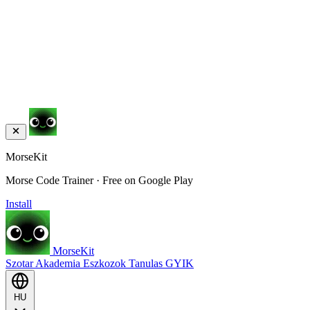
MorseKit
Morse Code Trainer · Free on Google Play
Install
MorseKit
Szotar
Akademia
Eszkozok
Tanulas
GYIK
HU