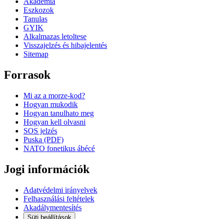
Akademia
Eszkozok
Tanulas
GYIK
Alkalmazas letoltese
Visszajelzés és hibajelentés
Sitemap
Forrasok
Mi az a morze-kod?
Hogyan mukodik
Hogyan tanulhato meg
Hogyan kell olvasni
SOS jelzés
Puska (PDF)
NATO fonetikus ábécé
Jogi információk
Adatvédelmi irányelvek
Felhasználási feltételek
Akadálymentesítés
Süti beállítások