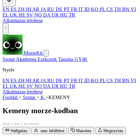
EN
ES
ZH
HI
AR
JA
RU
DE
PT
FR
IT
ID
KO
PL
CS
TH
BN
VI
EL
UK
HE
SV
NO
DA
UR
HU
TR
Alkalmazas letoltese
MorseKit
Szotar
Akademia
Eszkozok
Tanulas
GYIK
Nyelv
EN
ES
ZH
HI
AR
JA
RU
DE
PT
FR
IT
ID
KO
PL
CS
TH
BN
VI
EL
UK
HE
SV
NO
DA
UR
HU
TR
Alkalmazas letoltese
Fooldal
>
Szotar
>
K
>
KEMENY
Kemeny
morze-kodban
−
·
−
·
−
−
·
−
·
−
·
−
−
Hallgatas
.wav letöltése
Masolas
Megosztas