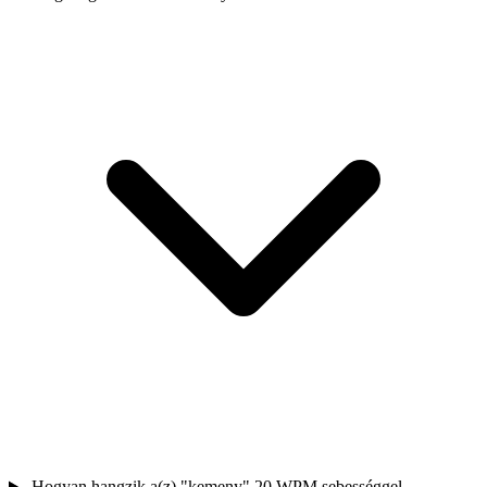
Hogyan hangzik a(z) "kemeny" 20 WPM sebességgel