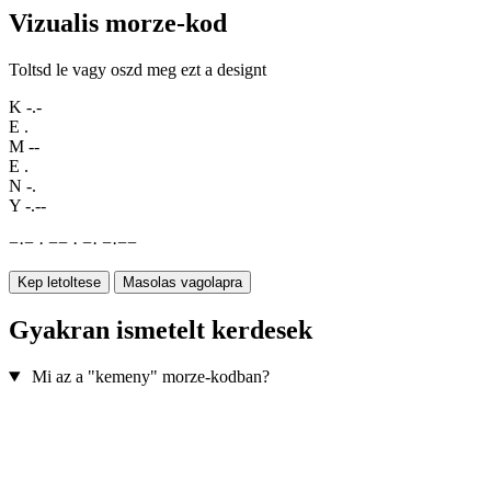
Vizualis morze-kod
Toltsd le vagy oszd meg ezt a designt
K
-.-
E
.
M
--
E
.
N
-.
Y
-.--
−
·
−
·
−
−
·
−
·
−
·
−
−
Kep letoltese
Masolas vagolapra
Gyakran ismetelt kerdesek
Mi az a "kemeny" morze-kodban?