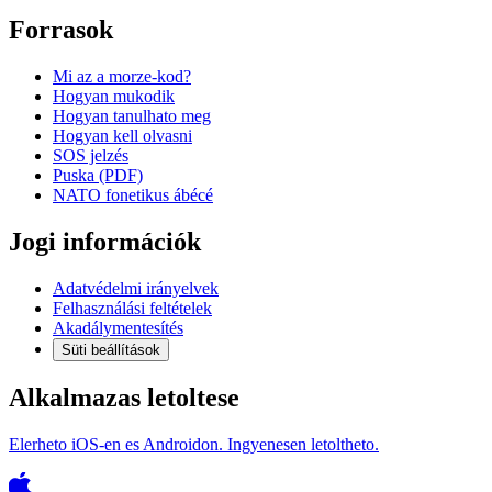
Forrasok
Mi az a morze-kod?
Hogyan mukodik
Hogyan tanulhato meg
Hogyan kell olvasni
SOS jelzés
Puska (PDF)
NATO fonetikus ábécé
Jogi információk
Adatvédelmi irányelvek
Felhasználási feltételek
Akadálymentesítés
Süti beállítások
Alkalmazas letoltese
Elerheto iOS-en es Androidon. Ingyenesen letoltheto.