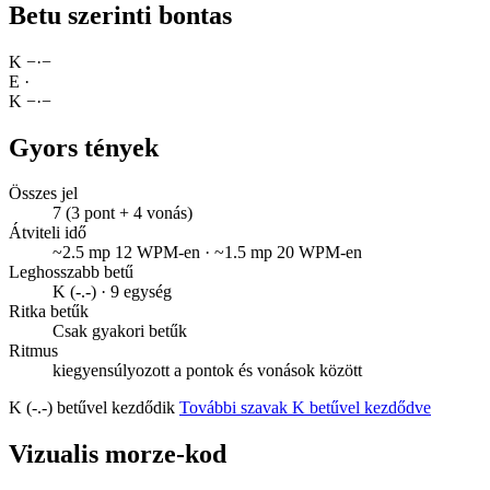
Betu szerinti bontas
K
−
·
−
E
·
K
−
·
−
Gyors tények
Összes jel
7 (3 pont + 4 vonás)
Átviteli idő
~2.5 mp 12 WPM-en · ~1.5 mp 20 WPM-en
Leghosszabb betű
K (-.-) · 9 egység
Ritka betűk
Csak gyakori betűk
Ritmus
kiegyensúlyozott a pontok és vonások között
K (-.-) betűvel kezdődik
További szavak K betűvel kezdődve
Vizualis morze-kod