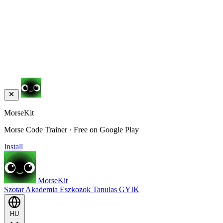
MorseKit
Morse Code Trainer · Free on Google Play
Install
MorseKit
Szotar
Akademia
Eszkozok
Tanulas
GYIK
HU