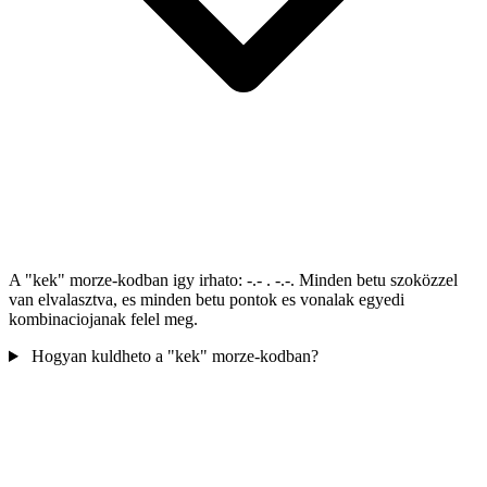
A "kek" morze-kodban igy irhato: -.- . -.-. Minden betu szoközzel
van elvalasztva, es minden betu pontok es vonalak egyedi
kombinaciojanak felel meg.
Hogyan kuldheto a "kek" morze-kodban?