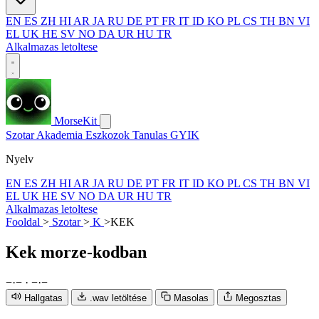
EN
ES
ZH
HI
AR
JA
RU
DE
PT
FR
IT
ID
KO
PL
CS
TH
BN
VI
EL
UK
HE
SV
NO
DA
UR
HU
TR
Alkalmazas letoltese
MorseKit
Szotar
Akademia
Eszkozok
Tanulas
GYIK
Nyelv
EN
ES
ZH
HI
AR
JA
RU
DE
PT
FR
IT
ID
KO
PL
CS
TH
BN
VI
EL
UK
HE
SV
NO
DA
UR
HU
TR
Alkalmazas letoltese
Fooldal
>
Szotar
>
K
>
KEK
Kek
morze-kodban
−
·
−
·
−
·
−
Hallgatas
.wav letöltése
Masolas
Megosztas