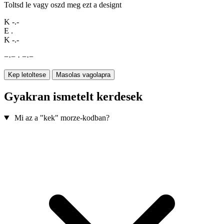
Toltsd le vagy oszd meg ezt a designt
K
-.-
E
.
K
-.-
−
·
−
·
−
·
−
Kep letoltese
Masolas vagolapra
Gyakran ismetelt kerdesek
Mi az a "kek" morze-kodban?