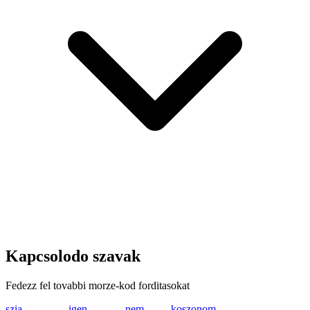
Kapcsolodo szavak
Fedezz fel tovabbi morze-kod forditasokat
szia
... --.. .. .-
igen
.. --. . -.
nem
-. . --
koszonom
-.- --- ... --.. ---