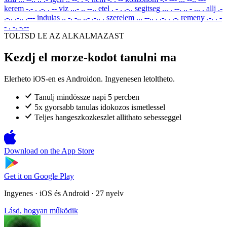
kerem
-.- . .-. . --
viz
...- .. --..
etel
. - . .-..
segitseg
... . --. .. - ... .
allj
.-
.-.. .-.. .---
indulas
.. -. -.. ..- .-.. .
szerelem
... --.. . .-. . .-.
remeny
.-. . -
- . -. -.--
TOLTSD LE AZ ALKALMAZAST
Kezdj el morze-kodot tanulni ma
Elerheto iOS-en es Androidon. Ingyenesen letoltheto.
Tanulj mindössze napi 5 percben
5x gyorsabb tanulas idokozos ismetlessel
Teljes hangeszkozkeszlet allithato sebesseggel
Download on the
App Store
Get it on
Google Play
Ingyenes · iOS és Android · 27 nyelv
Lásd, hogyan működik