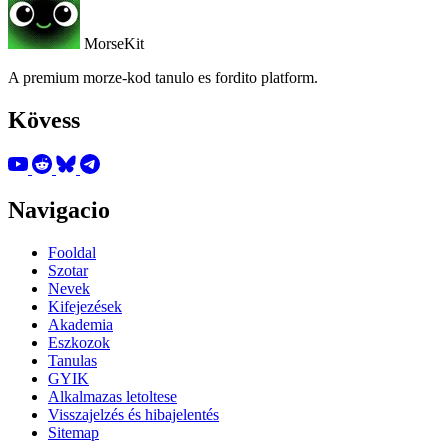
MorseKit
A premium morze-kod tanulo es fordito platform.
Kövess
Navigacio
Fooldal
Szotar
Nevek
Kifejezések
Akademia
Eszkozok
Tanulas
GYIK
Alkalmazas letoltese
Visszajelzés és hibajelentés
Sitemap