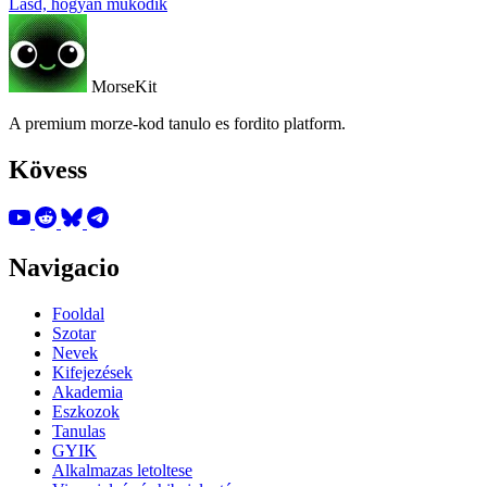
Lásd, hogyan működik
MorseKit
A premium morze-kod tanulo es fordito platform.
Kövess
Navigacio
Fooldal
Szotar
Nevek
Kifejezések
Akademia
Eszkozok
Tanulas
GYIK
Alkalmazas letoltese