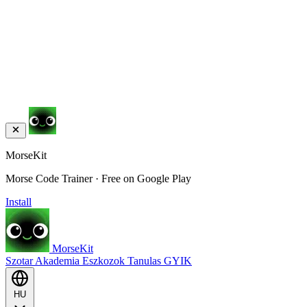
MorseKit
Morse Code Trainer · Free on Google Play
Install
MorseKit
Szotar
Akademia
Eszkozok
Tanulas
GYIK
HU