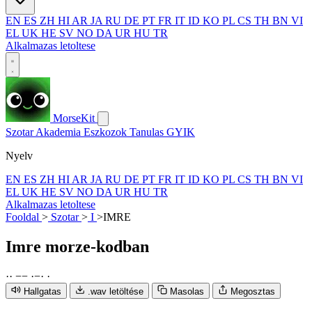
EN
ES
ZH
HI
AR
JA
RU
DE
PT
FR
IT
ID
KO
PL
CS
TH
BN
VI
EL
UK
HE
SV
NO
DA
UR
HU
TR
Alkalmazas letoltese
MorseKit
Szotar
Akademia
Eszkozok
Tanulas
GYIK
Nyelv
EN
ES
ZH
HI
AR
JA
RU
DE
PT
FR
IT
ID
KO
PL
CS
TH
BN
VI
EL
UK
HE
SV
NO
DA
UR
HU
TR
Alkalmazas letoltese
Fooldal
>
Szotar
>
I
>
IMRE
Imre
morze-kodban
·
·
−
−
·
−
·
·
Hallgatas
.wav letöltése
Masolas
Megosztas