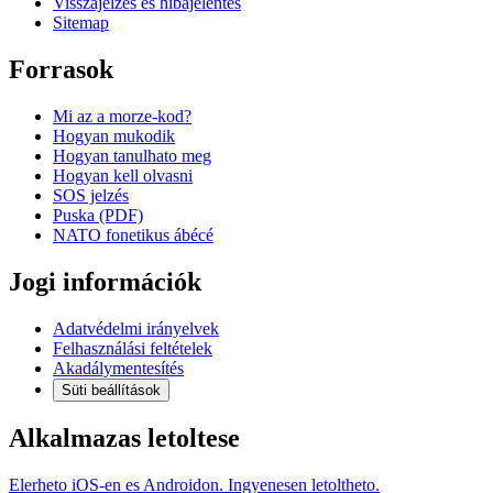
Visszajelzés és hibajelentés
Sitemap
Forrasok
Mi az a morze-kod?
Hogyan mukodik
Hogyan tanulhato meg
Hogyan kell olvasni
SOS jelzés
Puska (PDF)
NATO fonetikus ábécé
Jogi információk
Adatvédelmi irányelvek
Felhasználási feltételek
Akadálymentesítés
Süti beállítások
Alkalmazas letoltese
Elerheto iOS-en es Androidon. Ingyenesen letoltheto.