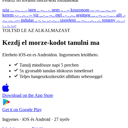
Fedezz fel tovabbi morze-kod forditasokat
szia
... --.. .. .-
igen
.. --. . -.
nem
-. . --
koszonom
-.- --- ... --.. ---
kerem
-.- . .-. . --
viz
...- .. --..
etel
. - . .-..
segitseg
... . --. .. - ... .
allj
.-
.-.. .-.. .---
indulas
.. -. -.. ..- .-.. .
szerelem
... --.. . .-. . .-.
remeny
.-. . -
- . -. -.--
TOLTSD LE AZ ALKALMAZAST
Kezdj el morze-kodot tanulni ma
Elerheto iOS-en es Androidon. Ingyenesen letoltheto.
Tanulj mindössze napi 5 percben
5x gyorsabb tanulas idokozos ismetlessel
Teljes hangeszkozkeszlet allithato sebesseggel
Download on the
App Store
Get it on
Google Play
Ingyenes · iOS és Android · 27 nyelv