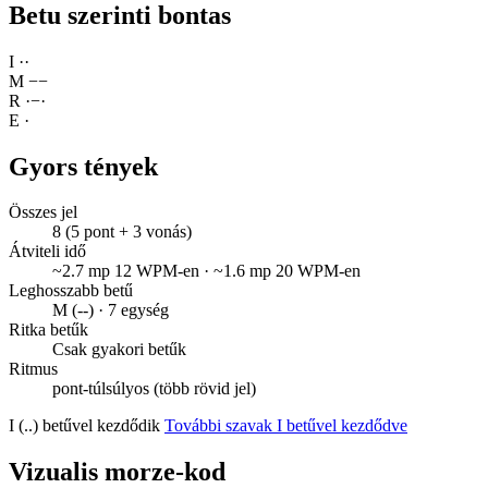
Betu szerinti bontas
I
·
·
M
−
−
R
·
−
·
E
·
Gyors tények
Összes jel
8 (5 pont + 3 vonás)
Átviteli idő
~2.7 mp 12 WPM-en · ~1.6 mp 20 WPM-en
Leghosszabb betű
M (--) · 7 egység
Ritka betűk
Csak gyakori betűk
Ritmus
pont-túlsúlyos (több rövid jel)
I (..) betűvel kezdődik
További szavak I betűvel kezdődve
Vizualis morze-kod