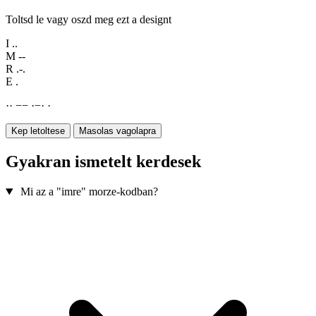
Toltsd le vagy oszd meg ezt a designt
I
..
M
--
R
.-.
E
.
·
·
−
−
·
−
·
·
Kep letoltese
Masolas vagolapra
Gyakran ismetelt kerdesek
Mi az a "imre" morze-kodban?