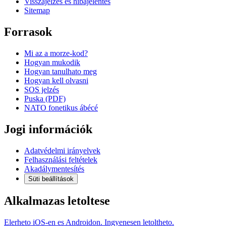
Visszajelzés és hibajelentés
Sitemap
Forrasok
Mi az a morze-kod?
Hogyan mukodik
Hogyan tanulhato meg
Hogyan kell olvasni
SOS jelzés
Puska (PDF)
NATO fonetikus ábécé
Jogi információk
Adatvédelmi irányelvek
Felhasználási feltételek
Akadálymentesítés
Süti beállítások
Alkalmazas letoltese
Elerheto iOS-en es Androidon. Ingyenesen letoltheto.