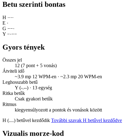
Betu szerinti bontas
H
·
·
·
·
E
·
G
−
−
·
Y
−
·
−
−
Gyors tények
Összes jel
12 (7 pont + 5 vonás)
Átviteli idő
~3.9 mp 12 WPM-en · ~2.3 mp 20 WPM-en
Leghosszabb betű
Y (-.--) · 13 egység
Ritka betűk
Csak gyakori betűk
Ritmus
kiegyensúlyozott a pontok és vonások között
H (....) betűvel kezdődik
További szavak H betűvel kezdődve
Vizualis morze-kod