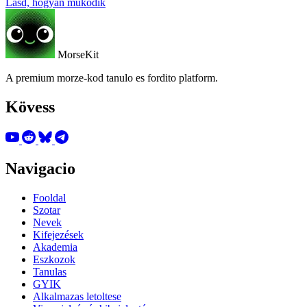
Lásd, hogyan működik
MorseKit
A premium morze-kod tanulo es fordito platform.
Kövess
Navigacio
Fooldal
Szotar
Nevek
Kifejezések
Akademia
Eszkozok
Tanulas
GYIK
Alkalmazas letoltese