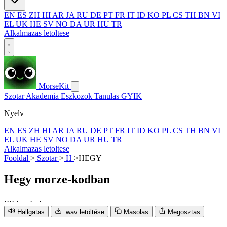
EN
ES
ZH
HI
AR
JA
RU
DE
PT
FR
IT
ID
KO
PL
CS
TH
BN
VI
EL
UK
HE
SV
NO
DA
UR
HU
TR
Alkalmazas letoltese
MorseKit
Szotar
Akademia
Eszkozok
Tanulas
GYIK
Nyelv
EN
ES
ZH
HI
AR
JA
RU
DE
PT
FR
IT
ID
KO
PL
CS
TH
BN
VI
EL
UK
HE
SV
NO
DA
UR
HU
TR
Alkalmazas letoltese
Fooldal
>
Szotar
>
H
>
HEGY
Hegy
morze-kodban
·
·
·
·
·
−
−
·
−
·
−
−
Hallgatas
.wav letöltése
Masolas
Megosztas