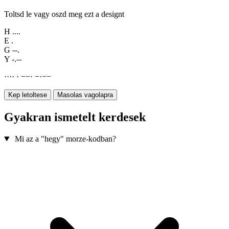
Toltsd le vagy oszd meg ezt a designt
H
....
E
.
G
--.
Y
-.--
·
·
·
·
·
−
−
·
−
·
−
−
Kep letoltese
Masolas vagolapra
Gyakran ismetelt kerdesek
Mi az a "hegy" morze-kodban?