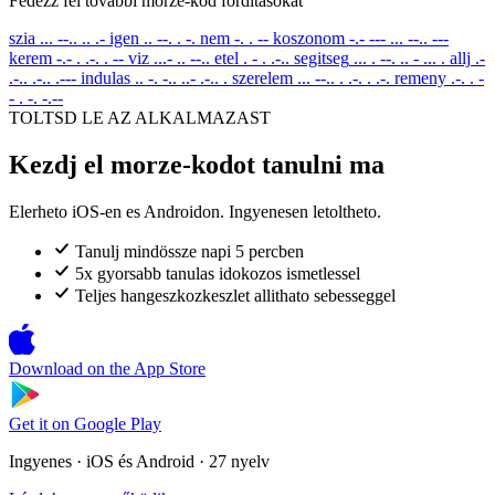
Fedezz fel tovabbi morze-kod forditasokat
szia
... --.. .. .-
igen
.. --. . -.
nem
-. . --
koszonom
-.- --- ... --.. ---
kerem
-.- . .-. . --
viz
...- .. --..
etel
. - . .-..
segitseg
... . --. .. - ... .
allj
.-
.-.. .-.. .---
indulas
.. -. -.. ..- .-.. .
szerelem
... --.. . .-. . .-.
remeny
.-. . -
- . -. -.--
TOLTSD LE AZ ALKALMAZAST
Kezdj el morze-kodot tanulni ma
Elerheto iOS-en es Androidon. Ingyenesen letoltheto.
Tanulj mindössze napi 5 percben
5x gyorsabb tanulas idokozos ismetlessel
Teljes hangeszkozkeszlet allithato sebesseggel
Download on the
App Store
Get it on
Google Play
Ingyenes · iOS és Android · 27 nyelv