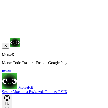
MorseKit
Morse Code Trainer · Free on Google Play
Install
MorseKit
Szotar
Akademia
Eszkozok
Tanulas
GYIK
HU