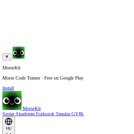
MorseKit
Morse Code Trainer · Free on Google Play
Install
MorseKit
Szotar
Akademia
Eszkozok
Tanulas
GYIK
HU