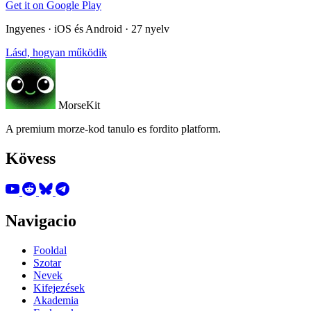
Get it on
Google Play
Ingyenes · iOS és Android · 27 nyelv
Lásd, hogyan működik
MorseKit
A premium morze-kod tanulo es fordito platform.
Kövess
Navigacio
Fooldal
Szotar
Nevek
Kifejezések
Akademia