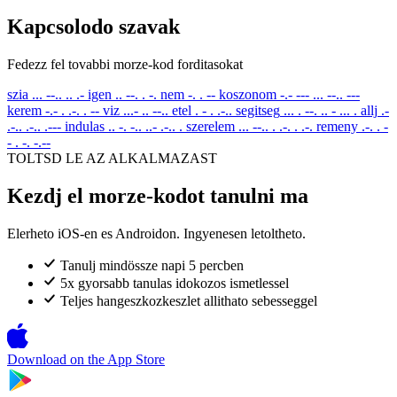
Kapcsolodo szavak
Fedezz fel tovabbi morze-kod forditasokat
szia
... --.. .. .-
igen
.. --. . -.
nem
-. . --
koszonom
-.- --- ... --.. ---
kerem
-.- . .-. . --
viz
...- .. --..
etel
. - . .-..
segitseg
... . --. .. - ... .
allj
.-
.-.. .-.. .---
indulas
.. -. -.. ..- .-.. .
szerelem
... --.. . .-. . .-.
remeny
.-. . -
- . -. -.--
TOLTSD LE AZ ALKALMAZAST
Kezdj el morze-kodot tanulni ma
Elerheto iOS-en es Androidon. Ingyenesen letoltheto.
Tanulj mindössze napi 5 percben
5x gyorsabb tanulas idokozos ismetlessel
Teljes hangeszkozkeszlet allithato sebesseggel
Download on the
App Store