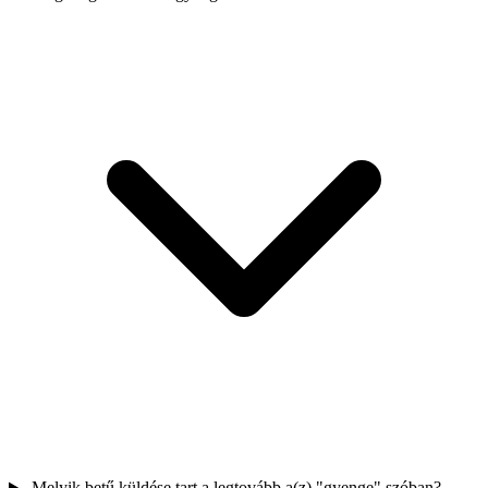
Melyik betű küldése tart a legtovább a(z) "gyenge" szóban?