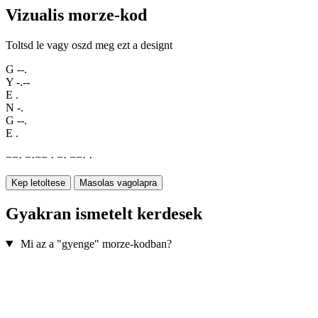
Vizualis morze-kod
Toltsd le vagy oszd meg ezt a designt
G
--.
Y
-.--
E
.
N
-.
G
--.
E
.
−
−
·
−
·
−
−
·
−
·
−
−
·
·
Kep letoltese
Masolas vagolapra
Gyakran ismetelt kerdesek
Mi az a "gyenge" morze-kodban?