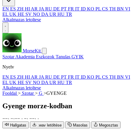
EN
ES
ZH
HI
AR
JA
RU
DE
PT
FR
IT
ID
KO
PL
CS
TH
BN
VI
EL
UK
HE
SV
NO
DA
UR
HU
TR
Alkalmazas letoltese
MorseKit
Szotar
Akademia
Eszkozok
Tanulas
GYIK
Nyelv
EN
ES
ZH
HI
AR
JA
RU
DE
PT
FR
IT
ID
KO
PL
CS
TH
BN
VI
EL
UK
HE
SV
NO
DA
UR
HU
TR
Alkalmazas letoltese
Fooldal
>
Szotar
>
G
>
GYENGE
Gyenge
morze-kodban
−
−
·
−
·
−
−
·
−
·
−
−
·
·
Hallgatas
.wav letöltése
Masolas
Megosztas