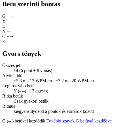
Betu szerinti bontas
G
−
−
·
Y
−
·
−
−
E
·
N
−
·
G
−
−
·
E
·
Gyors tények
Összes jel
14 (6 pont + 8 vonás)
Átviteli idő
~5.3 mp 12 WPM-en · ~3.2 mp 20 WPM-en
Leghosszabb betű
Y (-.--) · 13 egység
Ritka betűk
Csak gyakori betűk
Ritmus
kiegyensúlyozott a pontok és vonások között
G (--.) betűvel kezdődik
További szavak G betűvel kezdődve