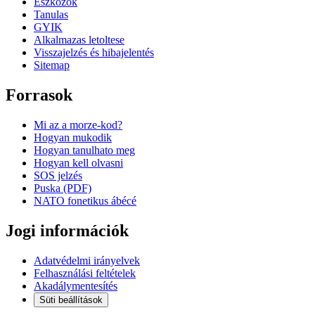
Eszkozok
Tanulas
GYIK
Alkalmazas letoltese
Visszajelzés és hibajelentés
Sitemap
Forrasok
Mi az a morze-kod?
Hogyan mukodik
Hogyan tanulhato meg
Hogyan kell olvasni
SOS jelzés
Puska (PDF)
NATO fonetikus ábécé
Jogi információk
Adatvédelmi irányelvek
Felhasználási feltételek
Akadálymentesítés
Süti beállítások