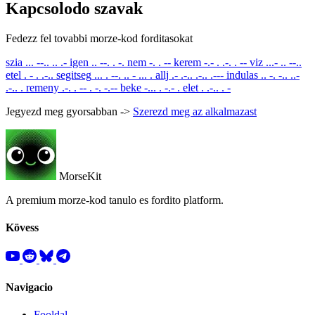
Kapcsolodo szavak
Fedezz fel tovabbi morze-kod forditasokat
szia
... --.. .. .-
igen
.. --. . -.
nem
-. . --
kerem
-.- . .-. . --
viz
...- .. --..
etel
. - . .-..
segitseg
... . --. .. - ... .
allj
.- .-.. .-.. .---
indulas
.. -. -.. ..-
.-.. .
remeny
.-. . -- . -. -.--
beke
-... . -.- .
elet
. .-.. . -
Jegyezd meg gyorsabban ->
Szerezd meg az alkalmazast
MorseKit
A premium morze-kod tanulo es fordito platform.
Kövess
Navigacio
Fooldal