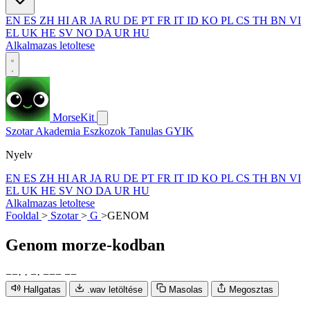
EN
ES
ZH
HI
AR
JA
RU
DE
PT
FR
IT
ID
KO
PL
CS
TH
BN
VI
EL
UK
HE
SV
NO
DA
UR
HU
Alkalmazas letoltese
MorseKit
Szotar
Akademia
Eszkozok
Tanulas
GYIK
Nyelv
EN
ES
ZH
HI
AR
JA
RU
DE
PT
FR
IT
ID
KO
PL
CS
TH
BN
VI
EL
UK
HE
SV
NO
DA
UR
HU
Alkalmazas letoltese
Fooldal
>
Szotar
>
G
>
GENOM
Genom
morze-kodban
−
−
·
·
−
·
−
−
−
−
−
Hallgatas
.wav letöltése
Masolas
Megosztas