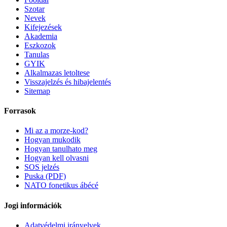
Szotar
Nevek
Kifejezések
Akademia
Eszkozok
Tanulas
GYIK
Alkalmazas letoltese
Visszajelzés és hibajelentés
Sitemap
Forrasok
Mi az a morze-kod?
Hogyan mukodik
Hogyan tanulhato meg
Hogyan kell olvasni
SOS jelzés
Puska (PDF)
NATO fonetikus ábécé
Jogi információk
Adatvédelmi irányelvek