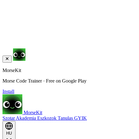
MorseKit
Morse Code Trainer · Free on Google Play
Install
MorseKit
Szotar
Akademia
Eszkozok
Tanulas
GYIK
HU