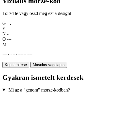
Vizualis morze-kod
Toltsd le vagy oszd meg ezt a designt
G
--.
E
.
N
-.
O
---
M
--
−
−
·
·
−
·
−
−
−
−
−
Kep letoltese
Masolas vagolapra
Gyakran ismetelt kerdesek
Mi az a "genom" morze-kodban?