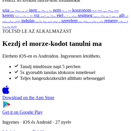
Fedezz fel tovabbi morze-kod forditasokat
szia
... --.. .. .-
igen
.. --. . -.
nem
-. . --
koszonom
-.- --- ... --.. ---
kerem
-.- . .-. . --
viz
...- .. --..
etel
. - . .-..
segitseg
... . --. .. - ... .
allj
.-
.-.. .-.. .---
indulas
.. -. -.. ..- .-.. .
szerelem
... --.. . .-. . .-.
remeny
.-. . -
- . -. -.--
TOLTSD LE AZ ALKALMAZAST
Kezdj el morze-kodot tanulni ma
Elerheto iOS-en es Androidon. Ingyenesen letoltheto.
Tanulj mindössze napi 5 percben
5x gyorsabb tanulas idokozos ismetlessel
Teljes hangeszkozkeszlet allithato sebesseggel
Download on the
App Store
Get it on
Google Play
Ingyenes · iOS és Android · 27 nyelv