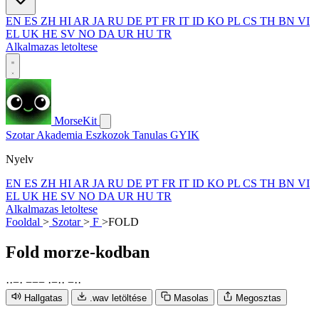
EN
ES
ZH
HI
AR
JA
RU
DE
PT
FR
IT
ID
KO
PL
CS
TH
BN
VI
EL
UK
HE
SV
NO
DA
UR
HU
TR
Alkalmazas letoltese
MorseKit
Szotar
Akademia
Eszkozok
Tanulas
GYIK
Nyelv
EN
ES
ZH
HI
AR
JA
RU
DE
PT
FR
IT
ID
KO
PL
CS
TH
BN
VI
EL
UK
HE
SV
NO
DA
UR
HU
TR
Alkalmazas letoltese
Fooldal
>
Szotar
>
F
>
FOLD
Fold
morze-kodban
·
·
−
·
−
−
−
·
−
·
·
−
·
·
Hallgatas
.wav letöltése
Masolas
Megosztas