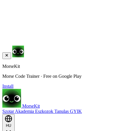
MorseKit
Morse Code Trainer · Free on Google Play
Install
MorseKit
Szotar
Akademia
Eszkozok
Tanulas
GYIK
HU