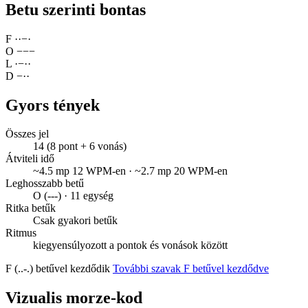
Betu szerinti bontas
F
·
·
−
·
O
−
−
−
L
·
−
·
·
D
−
·
·
Gyors tények
Összes jel
14 (8 pont + 6 vonás)
Átviteli idő
~4.5 mp 12 WPM-en · ~2.7 mp 20 WPM-en
Leghosszabb betű
O (---) · 11 egység
Ritka betűk
Csak gyakori betűk
Ritmus
kiegyensúlyozott a pontok és vonások között
F (..-.) betűvel kezdődik
További szavak F betűvel kezdődve
Vizualis morze-kod