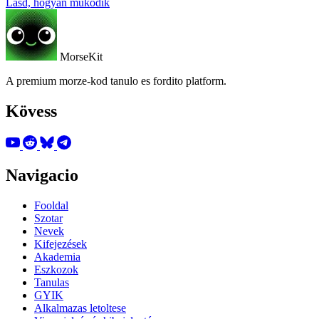
Lásd, hogyan működik
MorseKit
A premium morze-kod tanulo es fordito platform.
Kövess
Navigacio
Fooldal
Szotar
Nevek
Kifejezések
Akademia
Eszkozok
Tanulas
GYIK
Alkalmazas letoltese