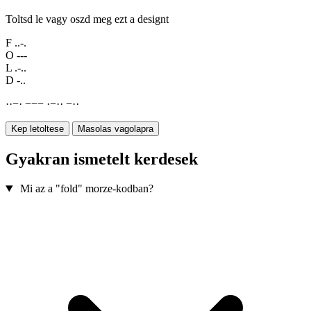
Toltsd le vagy oszd meg ezt a designt
F
..-.
O
---
L
.-..
D
-..
·
·
−
·
−
−
−
·
−
·
·
−
·
·
Kep letoltese
Masolas vagolapra
Gyakran ismetelt kerdesek
Mi az a "fold" morze-kodban?