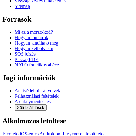
Visszajelzés és hibajelentés
Sitemap
Forrasok
Mi az a morze-kod?
Hogyan mukodik
Hogyan tanulhato meg
Hogyan kell olvasni
SOS jelzés
Puska (PDF)
NATO fonetikus ábécé
Jogi információk
Adatvédelmi irányelvek
Felhasználási feltételek
Akadálymentesítés
Süti beállítások
Alkalmazas letoltese
Elerheto iOS-en es Androidon. Ingyenesen letoltheto.