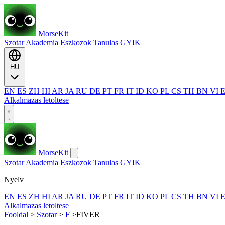
MorseKit
Szotar
Akademia
Eszkozok
Tanulas
GYIK
HU
EN
ES
ZH
HI
AR
JA
RU
DE
PT
FR
IT
ID
KO
PL
CS
TH
BN
VI
Alkalmazas letoltese
MorseKit
Szotar
Akademia
Eszkozok
Tanulas
GYIK
Nyelv
EN
ES
ZH
HI
AR
JA
RU
DE
PT
FR
IT
ID
KO
PL
CS
TH
BN
VI
Alkalmazas letoltese
Fooldal
>
Szotar
>
F
>
FIVER