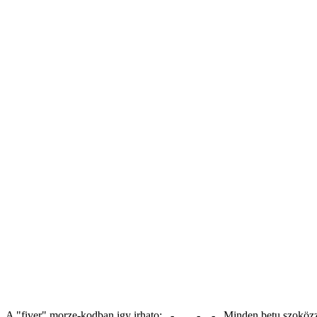
A "fiver" morze-kodban igy irhato: ..-. .. ...- . .-.. Minden betu szo