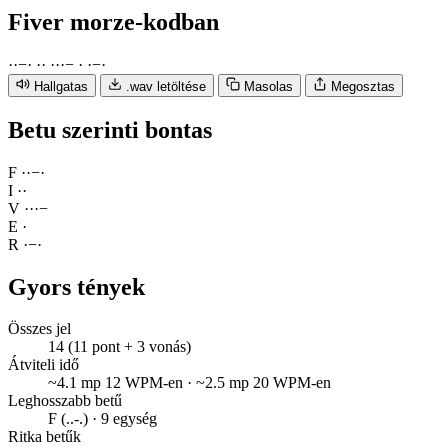
Fiver
morze-kodban
·
·
−
·
·
·
·
·
·
−
·
·
−
·
Hallgatas
.wav letöltése
Masolas
Megosztas
Betu szerinti bontas
F
·
·
−
·
I
·
·
V
·
·
·
−
E
·
R
·
−
·
Gyors tények
Összes jel
14 (11 pont + 3 vonás)
Átviteli idő
~4.1 mp 12 WPM-en · ~2.5 mp 20 WPM-en
Leghosszabb betű
F (..-.) · 9 egység
Ritka betűk