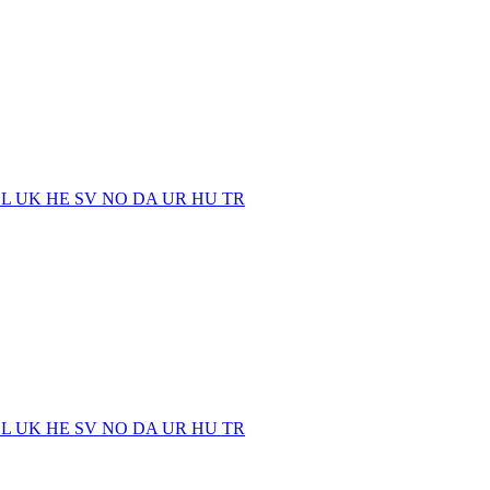
EL
UK
HE
SV
NO
DA
UR
HU
TR
EL
UK
HE
SV
NO
DA
UR
HU
TR