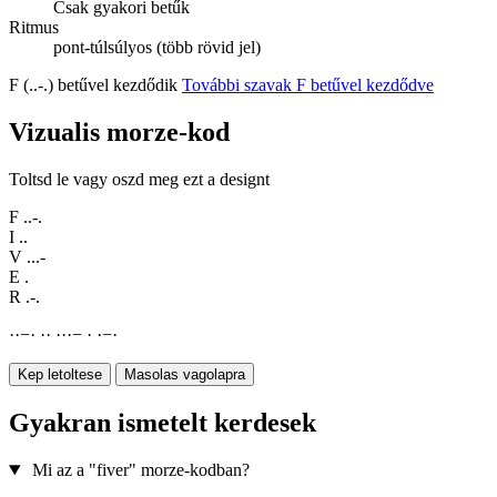
Csak gyakori betűk
Ritmus
pont-túlsúlyos (több rövid jel)
F (..-.) betűvel kezdődik
További szavak F betűvel kezdődve
Vizualis morze-kod
Toltsd le vagy oszd meg ezt a designt
F
..-.
I
..
V
...-
E
.
R
.-.
·
·
−
·
·
·
·
·
·
−
·
·
−
·
Kep letoltese
Masolas vagolapra
Gyakran ismetelt kerdesek
Mi az a "fiver" morze-kodban?