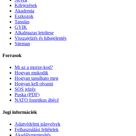
Kifejezések
Akademia
Eszkozok
Tanulas
GYIK
Alkalmazas letoltese
Visszajelzés és hibajelentés
Sitemap
Forrasok
Mi az a morze-kod?
Hogyan mukodik
Hogyan tanulhato meg
Hogyan kell olvasni
SOS jelzés
Puska (PDF)
NATO fonetikus ábécé
Jogi információk
Adatvédelmi irányelvek
Felhasználási feltételek
Akadálymentesítés