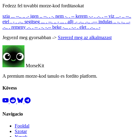
Fedezz fel tovabbi morze-kod forditasokat
szia
... --.. .. .-
igen
.. --. . -.
nem
-. . --
kerem
-.- . .-. . --
viz
...- .. --..
etel
. - . .-..
segitseg
... . --. .. - ... .
allj
.- .-.. .-.. .---
indulas
.. -. -.. ..-
.-.. .
remeny
.-. . -- . -. -.--
beke
-... . -.- .
elet
. .-.. . -
Jegyezd meg gyorsabban ->
Szerezd meg az alkalmazast
MorseKit
A premium morze-kod tanulo es fordito platform.
Kövess
Navigacio
Fooldal
Szotar
Nevek