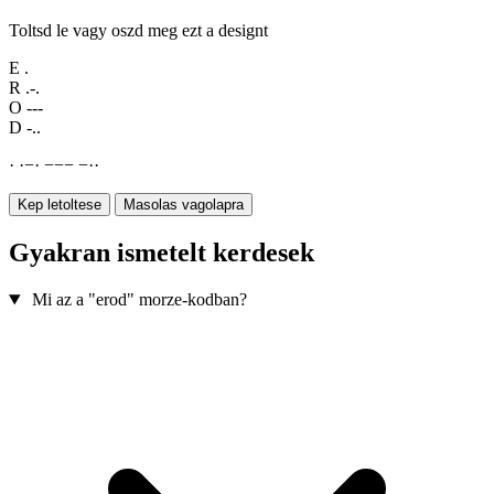
Toltsd le vagy oszd meg ezt a designt
E
.
R
.-.
O
---
D
-..
·
·
−
·
−
−
−
−
·
·
Kep letoltese
Masolas vagolapra
Gyakran ismetelt kerdesek
Mi az a "erod" morze-kodban?