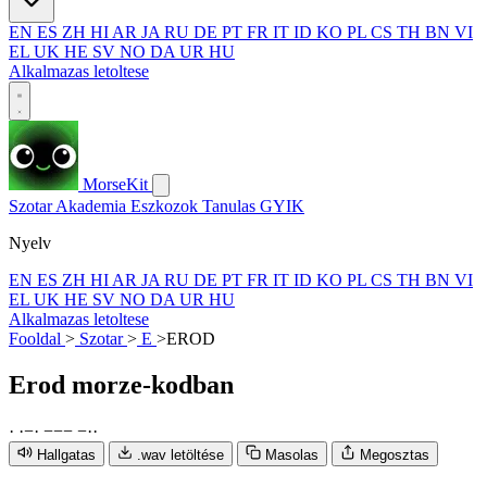
EN
ES
ZH
HI
AR
JA
RU
DE
PT
FR
IT
ID
KO
PL
CS
TH
BN
VI
EL
UK
HE
SV
NO
DA
UR
HU
Alkalmazas letoltese
MorseKit
Szotar
Akademia
Eszkozok
Tanulas
GYIK
Nyelv
EN
ES
ZH
HI
AR
JA
RU
DE
PT
FR
IT
ID
KO
PL
CS
TH
BN
VI
EL
UK
HE
SV
NO
DA
UR
HU
Alkalmazas letoltese
Fooldal
>
Szotar
>
E
>
EROD
Erod
morze-kodban
·
·
−
·
−
−
−
−
·
·
Hallgatas
.wav letöltése
Masolas
Megosztas