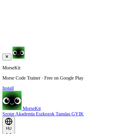
MorseKit
Morse Code Trainer · Free on Google Play
Install
MorseKit
Szotar
Akademia
Eszkozok
Tanulas
GYIK
HU