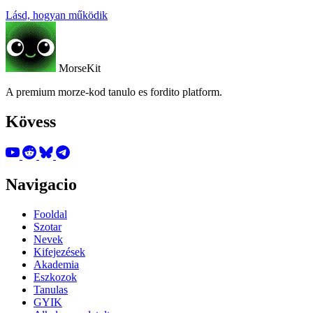
Lásd, hogyan működik
MorseKit
A premium morze-kod tanulo es fordito platform.
Kövess
Navigacio
Fooldal
Szotar
Nevek
Kifejezések
Akademia
Eszkozok
Tanulas
GYIK