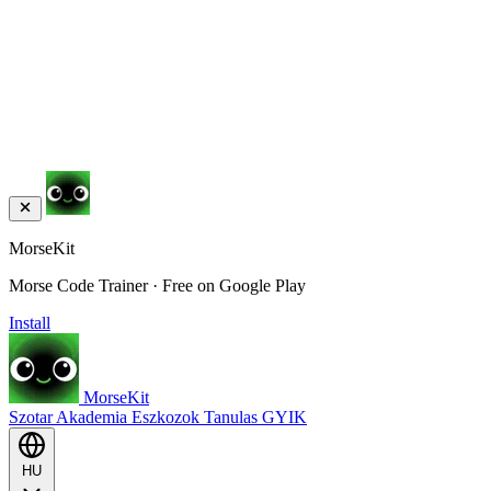
MorseKit
Morse Code Trainer · Free on Google Play
Install
MorseKit
Szotar
Akademia
Eszkozok
Tanulas
GYIK
HU