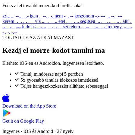
Fedezz fel tovabbi morze-kod forditasokat
szia
... --.. .. .-
igen
.. --. . -.
nem
-. . --
koszonom
-.- --- ... --.. ---
kerem
-.- . .-. . --
viz
...- .. --..
etel
. - . .-..
segitseg
... . --. .. - ... .
allj
.-
.-.. .-.. .---
indulas
.. -. -.. ..- .-.. .
szerelem
... --.. . .-. . .-.
remeny
.-. . -
- . -. -.--
TOLTSD LE AZ ALKALMAZAST
Kezdj el morze-kodot tanulni ma
Elerheto iOS-en es Androidon. Ingyenesen letoltheto.
Tanulj mindössze napi 5 percben
5x gyorsabb tanulas idokozos ismetlessel
Teljes hangeszkozkeszlet allithato sebesseggel
Download on the
App Store
Get it on
Google Play
Ingyenes · iOS és Android · 27 nyelv