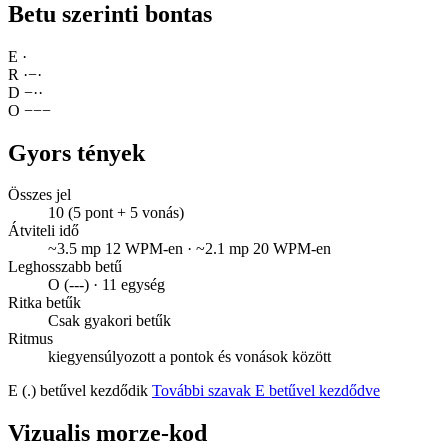
Betu szerinti bontas
E
·
R
·
−
·
D
−
·
·
O
−
−
−
Gyors tények
Összes jel
10 (5 pont + 5 vonás)
Átviteli idő
~3.5 mp 12 WPM-en · ~2.1 mp 20 WPM-en
Leghosszabb betű
O (---) · 11 egység
Ritka betűk
Csak gyakori betűk
Ritmus
kiegyensúlyozott a pontok és vonások között
E (.) betűvel kezdődik
További szavak E betűvel kezdődve
Vizualis morze-kod