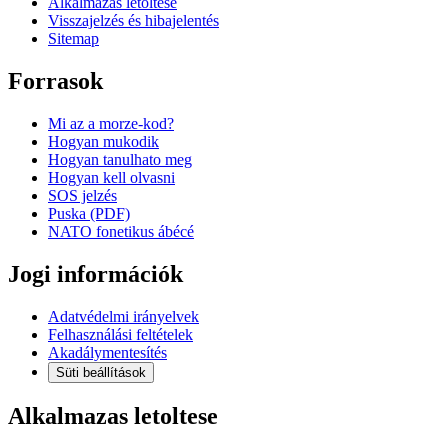
Alkalmazas letoltese
Visszajelzés és hibajelentés
Sitemap
Forrasok
Mi az a morze-kod?
Hogyan mukodik
Hogyan tanulhato meg
Hogyan kell olvasni
SOS jelzés
Puska (PDF)
NATO fonetikus ábécé
Jogi információk
Adatvédelmi irányelvek
Felhasználási feltételek
Akadálymentesítés
Süti beállítások
Alkalmazas letoltese