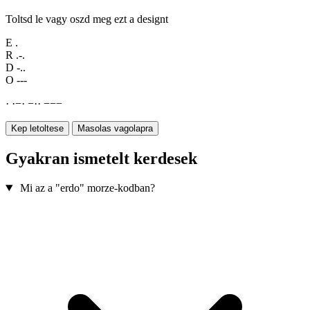
Toltsd le vagy oszd meg ezt a designt
E
.
R
.-.
D
-..
O
---
·
·
−
·
−
·
·
−
−
−
Kep letoltese
Masolas vagolapra
Gyakran ismetelt kerdesek
Mi az a "erdo" morze-kodban?