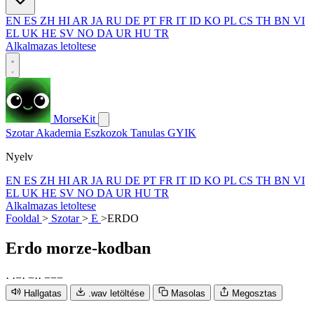
EN
ES
ZH
HI
AR
JA
RU
DE
PT
FR
IT
ID
KO
PL
CS
TH
BN
VI
EL
UK
HE
SV
NO
DA
UR
HU
TR
Alkalmazas letoltese
MorseKit
Szotar
Akademia
Eszkozok
Tanulas
GYIK
Nyelv
EN
ES
ZH
HI
AR
JA
RU
DE
PT
FR
IT
ID
KO
PL
CS
TH
BN
VI
EL
UK
HE
SV
NO
DA
UR
HU
TR
Alkalmazas letoltese
Fooldal
>
Szotar
>
E
>
ERDO
Erdo
morze-kodban
·
·
−
·
−
·
·
−
−
−
Hallgatas
.wav letöltése
Masolas
Megosztas