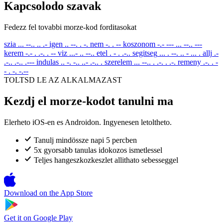
Kapcsolodo szavak
Fedezz fel tovabbi morze-kod forditasokat
szia
... --.. .. .-
igen
.. --. . -.
nem
-. . --
koszonom
-.- --- ... --.. ---
kerem
-.- . .-. . --
viz
...- .. --..
etel
. - . .-..
segitseg
... . --. .. - ... .
allj
.-
.-.. .-.. .---
indulas
.. -. -.. ..- .-.. .
szerelem
... --.. . .-. . .-.
remeny
.-. . -
- . -. -.--
TOLTSD LE AZ ALKALMAZAST
Kezdj el morze-kodot tanulni ma
Elerheto iOS-en es Androidon. Ingyenesen letoltheto.
Tanulj mindössze napi 5 percben
5x gyorsabb tanulas idokozos ismetlessel
Teljes hangeszkozkeszlet allithato sebesseggel
Download on the
App Store
Get it on
Google Play