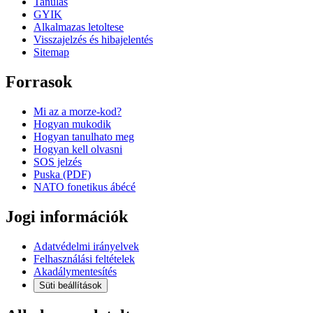
Tanulas
GYIK
Alkalmazas letoltese
Visszajelzés és hibajelentés
Sitemap
Forrasok
Mi az a morze-kod?
Hogyan mukodik
Hogyan tanulhato meg
Hogyan kell olvasni
SOS jelzés
Puska (PDF)
NATO fonetikus ábécé
Jogi információk
Adatvédelmi irányelvek
Felhasználási feltételek
Akadálymentesítés
Süti beállítások