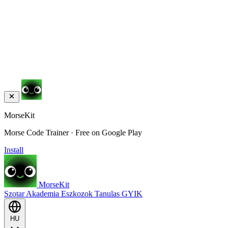
MorseKit
Morse Code Trainer · Free on Google Play
Install
MorseKit
Szotar
Akademia
Eszkozok
Tanulas
GYIK
HU