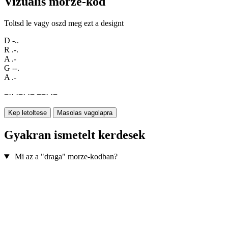
Vizualis morze-kod
Toltsd le vagy oszd meg ezt a designt
D
-..
R
.-.
A
.-
G
--.
A
.-
−
·
·
·
−
·
·
−
−
−
·
·
−
Kep letoltese
Masolas vagolapra
Gyakran ismetelt kerdesek
Mi az a "draga" morze-kodban?