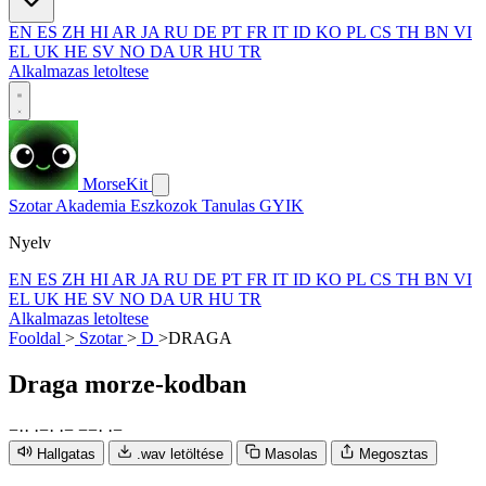
EN
ES
ZH
HI
AR
JA
RU
DE
PT
FR
IT
ID
KO
PL
CS
TH
BN
VI
EL
UK
HE
SV
NO
DA
UR
HU
TR
Alkalmazas letoltese
MorseKit
Szotar
Akademia
Eszkozok
Tanulas
GYIK
Nyelv
EN
ES
ZH
HI
AR
JA
RU
DE
PT
FR
IT
ID
KO
PL
CS
TH
BN
VI
EL
UK
HE
SV
NO
DA
UR
HU
TR
Alkalmazas letoltese
Fooldal
>
Szotar
>
D
>
DRAGA
Draga
morze-kodban
−
·
·
·
−
·
·
−
−
−
·
·
−
Hallgatas
.wav letöltése
Masolas
Megosztas