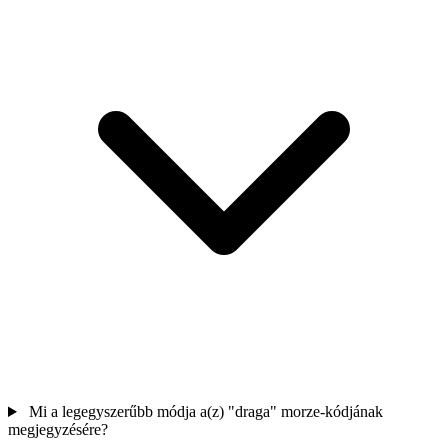
Mi a legegyszerűbb módja a(z) "draga" morze-kódjának
megjegyzésére?