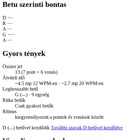
Betu szerinti bontas
D
−
·
·
R
·
−
·
A
·
−
G
−
−
·
A
·
−
Gyors tények
Összes jel
13 (7 pont + 6 vonás)
Átviteli idő
~4.5 mp 12 WPM-en · ~2.7 mp 20 WPM-en
Leghosszabb betű
G (--.) · 9 egység
Ritka betűk
Csak gyakori betűk
Ritmus
kiegyensúlyozott a pontok és vonások között
D (-..) betűvel kezdődik
További szavak D betűvel kezdődve