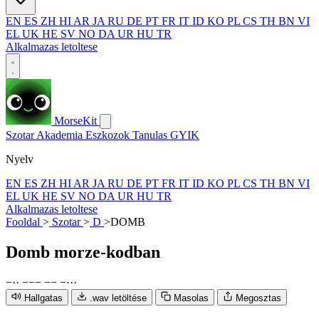
EN
ES
ZH
HI
AR
JA
RU
DE
PT
FR
IT
ID
KO
PL
CS
TH
BN
VI
EL
UK
HE
SV
NO
DA
UR
HU
TR
Alkalmazas letoltese
MorseKit
Szotar
Akademia
Eszkozok
Tanulas
GYIK
Nyelv
EN
ES
ZH
HI
AR
JA
RU
DE
PT
FR
IT
ID
KO
PL
CS
TH
BN
VI
EL
UK
HE
SV
NO
DA
UR
HU
TR
Alkalmazas letoltese
Fooldal
>
Szotar
>
D
>
DOMB
Domb
morze-kodban
−
·
·
−
−
−
−
−
−
·
·
·
Hallgatas
.wav letöltése
Masolas
Megosztas