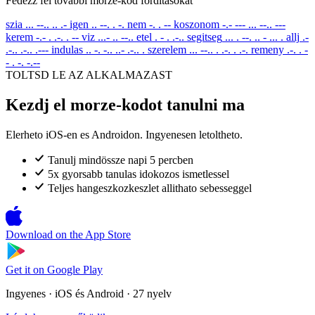
Fedezz fel tovabbi morze-kod forditasokat
szia
... --.. .. .-
igen
.. --. . -.
nem
-. . --
koszonom
-.- --- ... --.. ---
kerem
-.- . .-. . --
viz
...- .. --..
etel
. - . .-..
segitseg
... . --. .. - ... .
allj
.-
.-.. .-.. .---
indulas
.. -. -.. ..- .-.. .
szerelem
... --.. . .-. . .-.
remeny
.-. . -
- . -. -.--
TOLTSD LE AZ ALKALMAZAST
Kezdj el morze-kodot tanulni ma
Elerheto iOS-en es Androidon. Ingyenesen letoltheto.
Tanulj mindössze napi 5 percben
5x gyorsabb tanulas idokozos ismetlessel
Teljes hangeszkozkeszlet allithato sebesseggel
Download on the
App Store
Get it on
Google Play
Ingyenes · iOS és Android · 27 nyelv