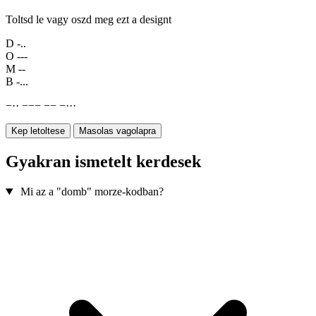
Toltsd le vagy oszd meg ezt a designt
D
-..
O
---
M
--
B
-...
−
·
·
−
−
−
−
−
−
·
·
·
Kep letoltese
Masolas vagolapra
Gyakran ismetelt kerdesek
Mi az a "domb" morze-kodban?