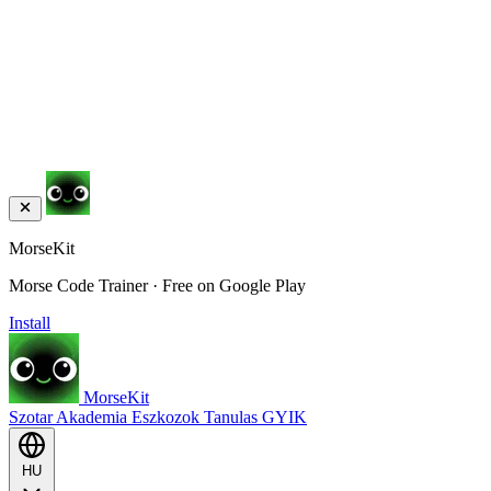
MorseKit
Morse Code Trainer · Free on Google Play
Install
MorseKit
Szotar
Akademia
Eszkozok
Tanulas
GYIK
HU