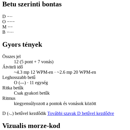
Betu szerinti bontas
D
−
·
·
O
−
−
−
M
−
−
B
−
·
·
·
Gyors tények
Összes jel
12 (5 pont + 7 vonás)
Átviteli idő
~4.3 mp 12 WPM-en · ~2.6 mp 20 WPM-en
Leghosszabb betű
O (---) · 11 egység
Ritka betűk
Csak gyakori betűk
Ritmus
kiegyensúlyozott a pontok és vonások között
D (-..) betűvel kezdődik
További szavak D betűvel kezdődve
Vizualis morze-kod