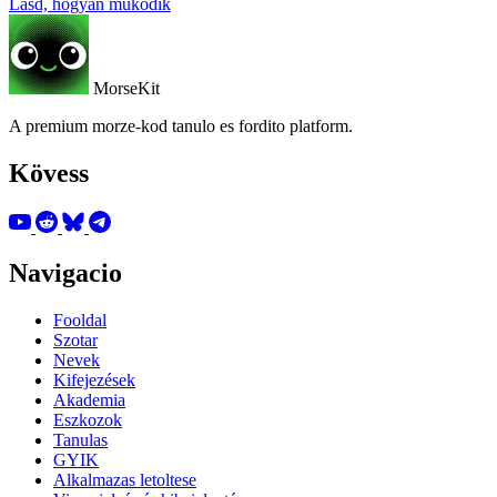
Lásd, hogyan működik
MorseKit
A premium morze-kod tanulo es fordito platform.
Kövess
Navigacio
Fooldal
Szotar
Nevek
Kifejezések
Akademia
Eszkozok
Tanulas
GYIK
Alkalmazas letoltese