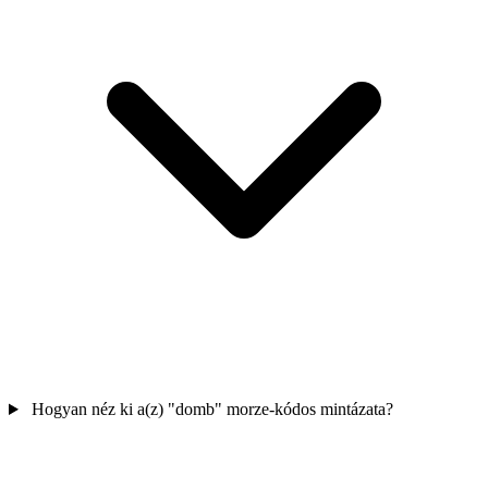
Hogyan néz ki a(z) "domb" morze-kódos mintázata?