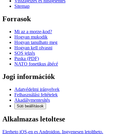
Visszajelzés és hibajelentés
Sitemap
Forrasok
Mi az a morze-kod?
Hogyan mukodik
Hogyan tanulhato meg
Hogyan kell olvasni
SOS jelzés
Puska (PDF)
NATO fonetikus ábécé
Jogi információk
Adatvédelmi irányelvek
Felhasználási feltételek
Akadálymentesítés
Süti beállítások
Alkalmazas letoltese
Elerheto iOS-en es Androidon. Ingyenesen letoltheto.