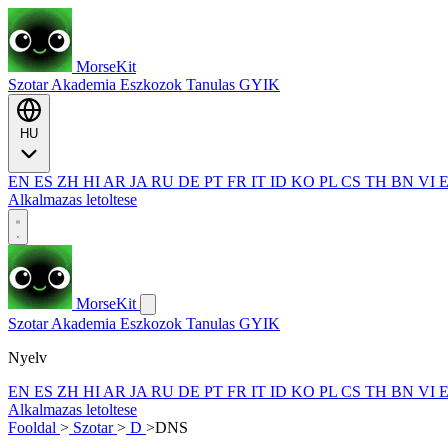
MorseKit
Szotar
Akademia
Eszkozok
Tanulas
GYIK
HU
EN
ES
ZH
HI
AR
JA
RU
DE
PT
FR
IT
ID
KO
PL
CS
TH
BN
VI
Alkalmazas letoltese
MorseKit
Szotar
Akademia
Eszkozok
Tanulas
GYIK
Nyelv
EN
ES
ZH
HI
AR
JA
RU
DE
PT
FR
IT
ID
KO
PL
CS
TH
BN
VI
Alkalmazas letoltese
Fooldal
>
Szotar
>
D
>
DNS