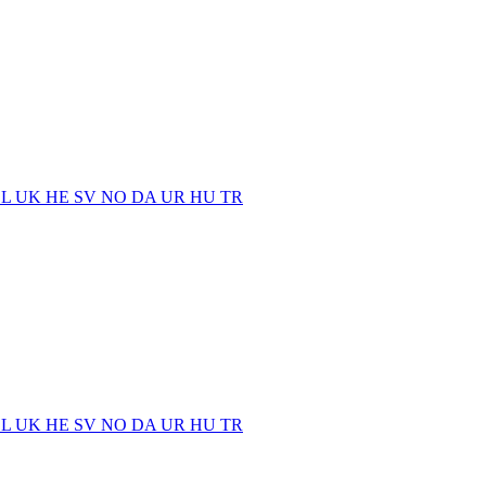
EL
UK
HE
SV
NO
DA
UR
HU
TR
EL
UK
HE
SV
NO
DA
UR
HU
TR