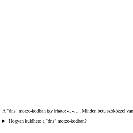
A "dns" morze-kodban igy irhato: -.. -. .... Minden betu szoközzel v
Hogyan kuldheto a "dns" morze-kodban?