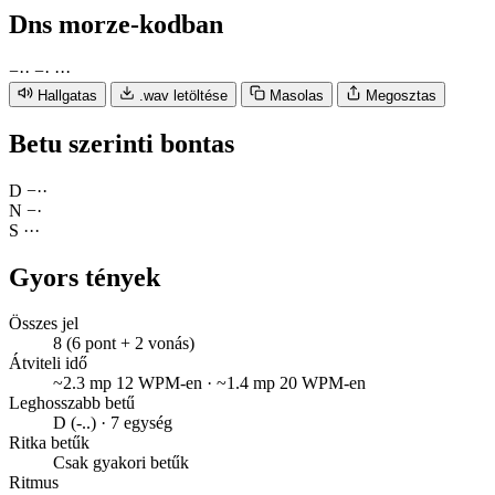
Dns
morze-kodban
−
·
·
−
·
·
·
·
Hallgatas
.wav letöltése
Masolas
Megosztas
Betu szerinti bontas
D
−
·
·
N
−
·
S
·
·
·
Gyors tények
Összes jel
8 (6 pont + 2 vonás)
Átviteli idő
~2.3 mp 12 WPM-en · ~1.4 mp 20 WPM-en
Leghosszabb betű
D (-..) · 7 egység
Ritka betűk
Csak gyakori betűk
Ritmus