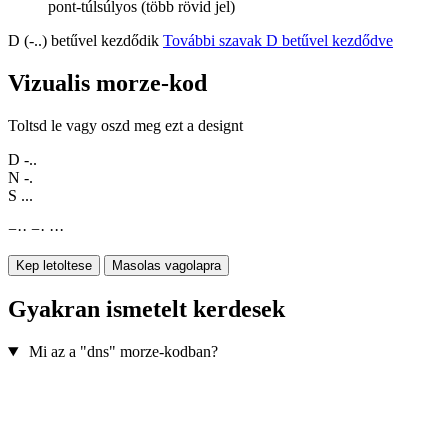
pont-túlsúlyos (több rövid jel)
D (-..) betűvel kezdődik
További szavak D betűvel kezdődve
Vizualis morze-kod
Toltsd le vagy oszd meg ezt a designt
D
-..
N
-.
S
...
−
·
·
−
·
·
·
·
Kep letoltese
Masolas vagolapra
Gyakran ismetelt kerdesek
Mi az a "dns" morze-kodban?