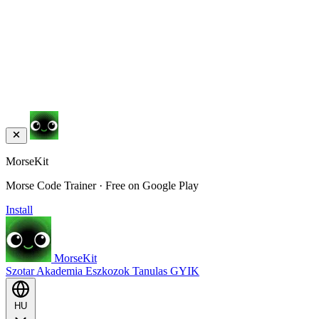
MorseKit
Morse Code Trainer · Free on Google Play
Install
MorseKit
Szotar
Akademia
Eszkozok
Tanulas
GYIK
HU