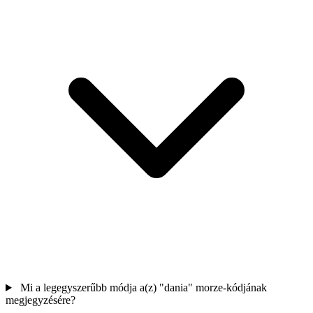
Mi a legegyszerűbb módja a(z) "dania" morze-kódjának
megjegyzésére?