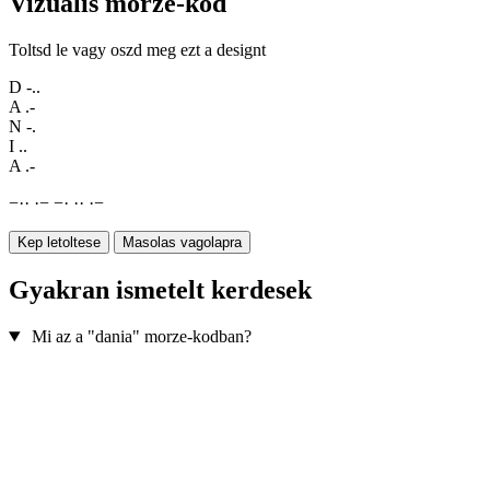
Vizualis morze-kod
Toltsd le vagy oszd meg ezt a designt
D
-..
A
.-
N
-.
I
..
A
.-
−
·
·
·
−
−
·
·
·
·
−
Kep letoltese
Masolas vagolapra
Gyakran ismetelt kerdesek
Mi az a "dania" morze-kodban?