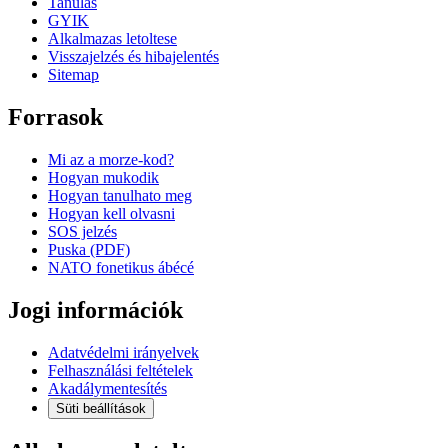
Tanulas
GYIK
Alkalmazas letoltese
Visszajelzés és hibajelentés
Sitemap
Forrasok
Mi az a morze-kod?
Hogyan mukodik
Hogyan tanulhato meg
Hogyan kell olvasni
SOS jelzés
Puska (PDF)
NATO fonetikus ábécé
Jogi információk
Adatvédelmi irányelvek
Felhasználási feltételek
Akadálymentesítés
Süti beállítások