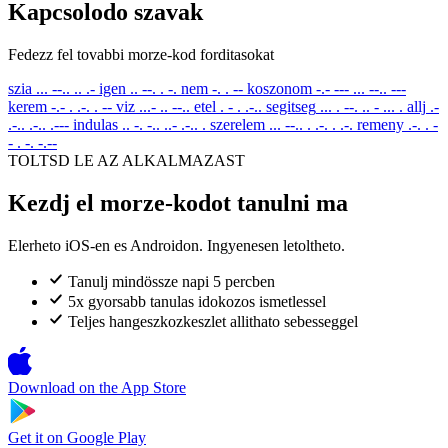
Kapcsolodo szavak
Fedezz fel tovabbi morze-kod forditasokat
szia
... --.. .. .-
igen
.. --. . -.
nem
-. . --
koszonom
-.- --- ... --.. ---
kerem
-.- . .-. . --
viz
...- .. --..
etel
. - . .-..
segitseg
... . --. .. - ... .
allj
.-
.-.. .-.. .---
indulas
.. -. -.. ..- .-.. .
szerelem
... --.. . .-. . .-.
remeny
.-. . -
- . -. -.--
TOLTSD LE AZ ALKALMAZAST
Kezdj el morze-kodot tanulni ma
Elerheto iOS-en es Androidon. Ingyenesen letoltheto.
Tanulj mindössze napi 5 percben
5x gyorsabb tanulas idokozos ismetlessel
Teljes hangeszkozkeszlet allithato sebesseggel
Download on the
App Store
Get it on
Google Play