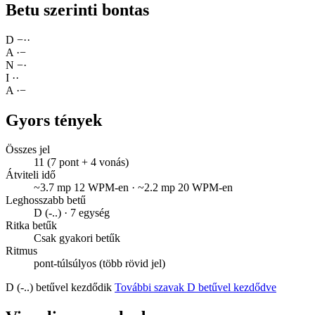
Betu szerinti bontas
D
−
·
·
A
·
−
N
−
·
I
·
·
A
·
−
Gyors tények
Összes jel
11 (7 pont + 4 vonás)
Átviteli idő
~3.7 mp 12 WPM-en · ~2.2 mp 20 WPM-en
Leghosszabb betű
D (-..) · 7 egység
Ritka betűk
Csak gyakori betűk
Ritmus
pont-túlsúlyos (több rövid jel)
D (-..) betűvel kezdődik
További szavak D betűvel kezdődve