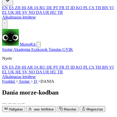
EN
ES
ZH
HI
AR
JA
RU
DE
PT
FR
IT
ID
KO
PL
CS
TH
BN
VI
EL
UK
HE
SV
NO
DA
UR
HU
TR
Alkalmazas letoltese
MorseKit
Szotar
Akademia
Eszkozok
Tanulas
GYIK
Nyelv
EN
ES
ZH
HI
AR
JA
RU
DE
PT
FR
IT
ID
KO
PL
CS
TH
BN
VI
EL
UK
HE
SV
NO
DA
UR
HU
TR
Alkalmazas letoltese
Fooldal
>
Szotar
>
D
>
DANIA
Dania
morze-kodban
−
·
·
·
−
−
·
·
·
·
−
Hallgatas
.wav letöltése
Masolas
Megosztas