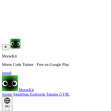
MorseKit
Morse Code Trainer · Free on Google Play
Install
MorseKit
Szotar
Akademia
Eszkozok
Tanulas
GYIK
HU