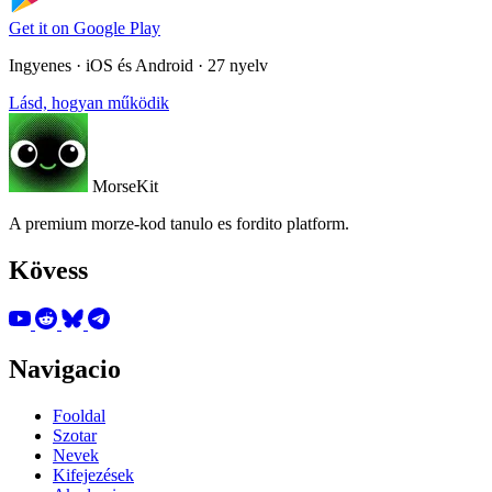
Get it on
Google Play
Ingyenes · iOS és Android · 27 nyelv
Lásd, hogyan működik
MorseKit
A premium morze-kod tanulo es fordito platform.
Kövess
Navigacio
Fooldal
Szotar
Nevek
Kifejezések