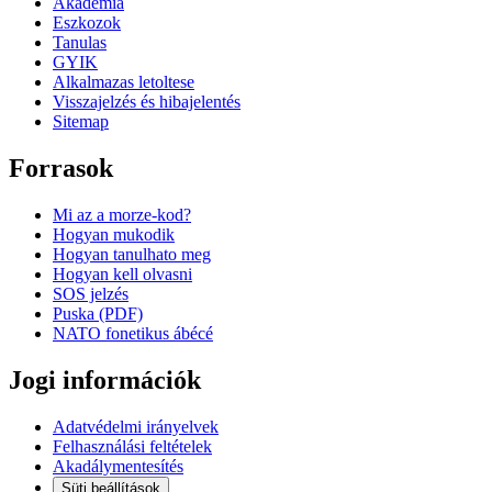
Akademia
Eszkozok
Tanulas
GYIK
Alkalmazas letoltese
Visszajelzés és hibajelentés
Sitemap
Forrasok
Mi az a morze-kod?
Hogyan mukodik
Hogyan tanulhato meg
Hogyan kell olvasni
SOS jelzés
Puska (PDF)
NATO fonetikus ábécé
Jogi információk
Adatvédelmi irányelvek
Felhasználási feltételek
Akadálymentesítés
Süti beállítások