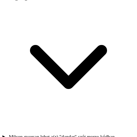
Milyen gyorsan lehet a(z) "dandar" szót morze-kódban