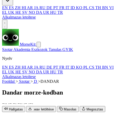
EN
ES
ZH
HI
AR
JA
RU
DE
PT
FR
IT
ID
KO
PL
CS
TH
BN
VI
EL
UK
HE
SV
NO
DA
UR
HU
TR
Alkalmazas letoltese
MorseKit
Szotar
Akademia
Eszkozok
Tanulas
GYIK
Nyelv
EN
ES
ZH
HI
AR
JA
RU
DE
PT
FR
IT
ID
KO
PL
CS
TH
BN
VI
EL
UK
HE
SV
NO
DA
UR
HU
TR
Alkalmazas letoltese
Fooldal
>
Szotar
>
D
>
DANDAR
Dandar
morze-kodban
−
·
·
·
−
−
·
−
·
·
·
−
·
−
·
Hallgatas
.wav letöltése
Masolas
Megosztas