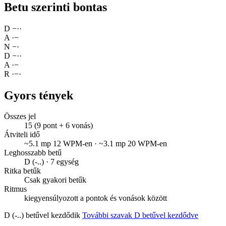
Betu szerinti bontas
D
−
·
·
A
·
−
N
−
·
D
−
·
·
A
·
−
R
·
−
·
Gyors tények
Összes jel
15 (9 pont + 6 vonás)
Átviteli idő
~5.1 mp 12 WPM-en · ~3.1 mp 20 WPM-en
Leghosszabb betű
D (-..) · 7 egység
Ritka betűk
Csak gyakori betűk
Ritmus
kiegyensúlyozott a pontok és vonások között
D (-..) betűvel kezdődik
További szavak D betűvel kezdődve