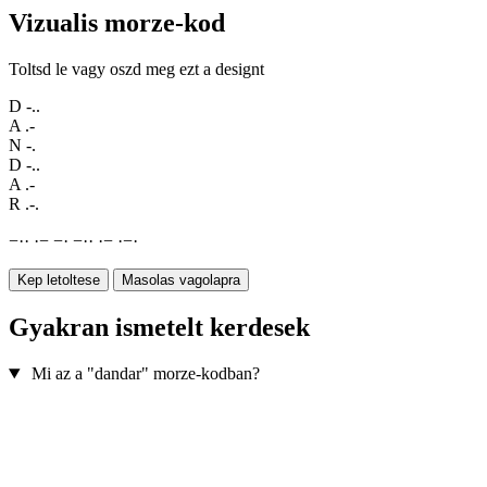
Vizualis morze-kod
Toltsd le vagy oszd meg ezt a designt
D
-..
A
.-
N
-.
D
-..
A
.-
R
.-.
−
·
·
·
−
−
·
−
·
·
·
−
·
−
·
Kep letoltese
Masolas vagolapra
Gyakran ismetelt kerdesek
Mi az a "dandar" morze-kodban?