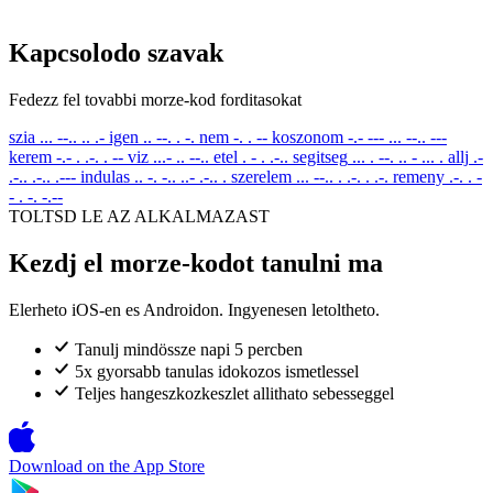
Kapcsolodo szavak
Fedezz fel tovabbi morze-kod forditasokat
szia
... --.. .. .-
igen
.. --. . -.
nem
-. . --
koszonom
-.- --- ... --.. ---
kerem
-.- . .-. . --
viz
...- .. --..
etel
. - . .-..
segitseg
... . --. .. - ... .
allj
.-
.-.. .-.. .---
indulas
.. -. -.. ..- .-.. .
szerelem
... --.. . .-. . .-.
remeny
.-. . -
- . -. -.--
TOLTSD LE AZ ALKALMAZAST
Kezdj el morze-kodot tanulni ma
Elerheto iOS-en es Androidon. Ingyenesen letoltheto.
Tanulj mindössze napi 5 percben
5x gyorsabb tanulas idokozos ismetlessel
Teljes hangeszkozkeszlet allithato sebesseggel
Download on the
App Store