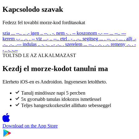
Kapcsolodo szavak
Fedezz fel tovabbi morze-kod forditasokat
szia
... --.. .. .-
igen
.. --. . -.
nem
-. . --
koszonom
-.- --- ... --.. ---
kerem
-.- . .-. . --
viz
...- .. --..
etel
. - . .-..
segitseg
... . --. .. - ... .
allj
.-
.-.. .-.. .---
indulas
.. -. -.. ..- .-.. .
szerelem
... --.. . .-. . .-.
remeny
.-. . -
- . -. -.--
TOLTSD LE AZ ALKALMAZAST
Kezdj el morze-kodot tanulni ma
Elerheto iOS-en es Androidon. Ingyenesen letoltheto.
Tanulj mindössze napi 5 percben
5x gyorsabb tanulas idokozos ismetlessel
Teljes hangeszkozkeszlet allithato sebesseggel
Download on the
App Store