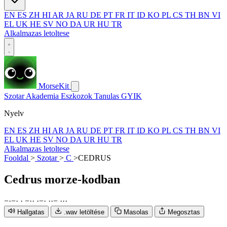
EN
ES
ZH
HI
AR
JA
RU
DE
PT
FR
IT
ID
KO
PL
CS
TH
BN
VI
EL
UK
HE
SV
NO
DA
UR
HU
TR
Alkalmazas letoltese
MorseKit
Szotar
Akademia
Eszkozok
Tanulas
GYIK
Nyelv
EN
ES
ZH
HI
AR
JA
RU
DE
PT
FR
IT
ID
KO
PL
CS
TH
BN
VI
EL
UK
HE
SV
NO
DA
UR
HU
TR
Alkalmazas letoltese
Fooldal
>
Szotar
>
C
>
CEDRUS
Cedrus
morze-kodban
−
·
−
·
·
−
·
·
·
−
·
·
·
−
·
·
·
Hallgatas
.wav letöltése
Masolas
Megosztas