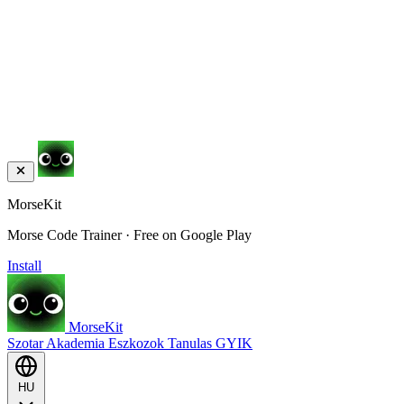
MorseKit
Morse Code Trainer · Free on Google Play
Install
MorseKit
Szotar
Akademia
Eszkozok
Tanulas
GYIK
HU