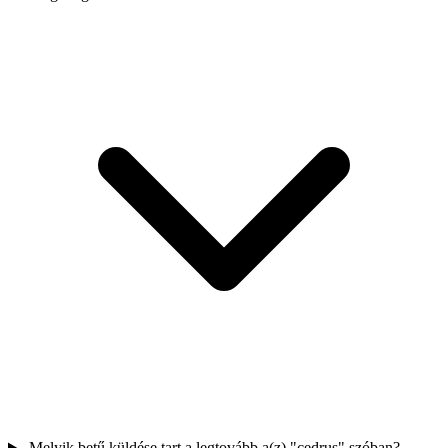
Melyik betű küldése tart a legtovább a(z) "cedrus" szóban?