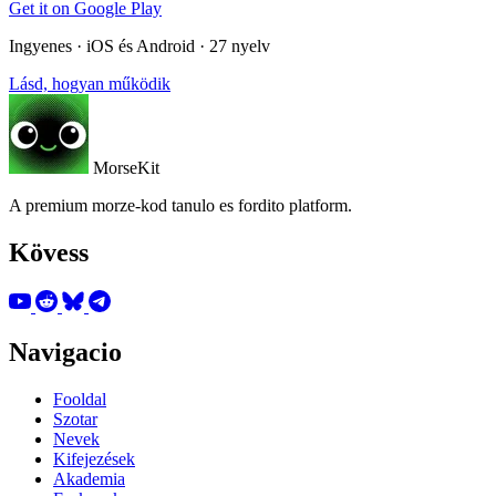
Get it on
Google Play
Ingyenes · iOS és Android · 27 nyelv
Lásd, hogyan működik
MorseKit
A premium morze-kod tanulo es fordito platform.
Kövess
Navigacio
Fooldal
Szotar
Nevek
Kifejezések
Akademia