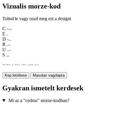
Vizualis morze-kod
Toltsd le vagy oszd meg ezt a designt
C
-.-.
E
.
D
-..
R
.-.
U
..-
S
...
−
·
−
·
·
−
·
·
·
−
·
·
·
−
·
·
·
Kep letoltese
Masolas vagolapra
Gyakran ismetelt kerdesek
Mi az a "cedrus" morze-kodban?