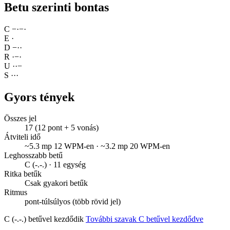
Betu szerinti bontas
C
−
·
−
·
E
·
D
−
·
·
R
·
−
·
U
·
·
−
S
·
·
·
Gyors tények
Összes jel
17 (12 pont + 5 vonás)
Átviteli idő
~5.3 mp 12 WPM-en · ~3.2 mp 20 WPM-en
Leghosszabb betű
C (-.-.) · 11 egység
Ritka betűk
Csak gyakori betűk
Ritmus
pont-túlsúlyos (több rövid jel)
C (-.-.) betűvel kezdődik
További szavak C betűvel kezdődve