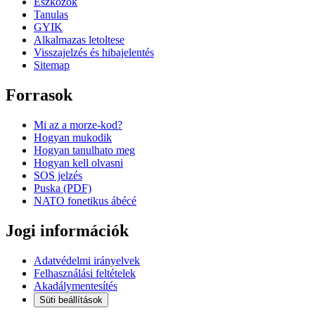
Eszkozok
Tanulas
GYIK
Alkalmazas letoltese
Visszajelzés és hibajelentés
Sitemap
Forrasok
Mi az a morze-kod?
Hogyan mukodik
Hogyan tanulhato meg
Hogyan kell olvasni
SOS jelzés
Puska (PDF)
NATO fonetikus ábécé
Jogi információk
Adatvédelmi irányelvek
Felhasználási feltételek
Akadálymentesítés
Süti beállítások