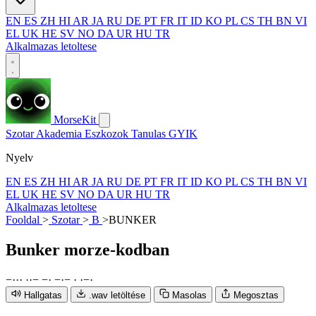
EN
ES
ZH
HI
AR
JA
RU
DE
PT
FR
IT
ID
KO
PL
CS
TH
BN
VI
EL
UK
HE
SV
NO
DA
UR
HU
TR
Alkalmazas letoltese
MorseKit
Szotar
Akademia
Eszkozok
Tanulas
GYIK
Nyelv
EN
ES
ZH
HI
AR
JA
RU
DE
PT
FR
IT
ID
KO
PL
CS
TH
BN
VI
EL
UK
HE
SV
NO
DA
UR
HU
TR
Alkalmazas letoltese
Fooldal
>
Szotar
>
B
>
BUNKER
Bunker
morze-kodban
−
·
·
·
·
·
−
−
·
−
·
−
·
·
−
·
Hallgatas
.wav letöltése
Masolas
Megosztas