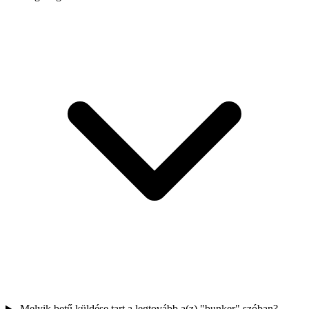
Melyik betű küldése tart a legtovább a(z) "bunker" szóban?