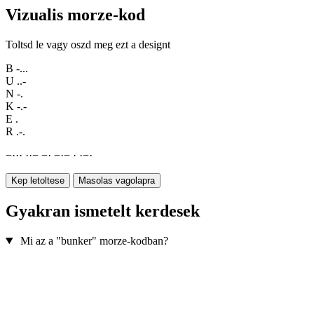
Vizualis morze-kod
Toltsd le vagy oszd meg ezt a designt
B
-...
U
..-
N
-.
K
-.-
E
.
R
.-.
−
·
·
·
·
·
−
−
·
−
·
−
·
·
−
·
Kep letoltese
Masolas vagolapra
Gyakran ismetelt kerdesek
Mi az a "bunker" morze-kodban?