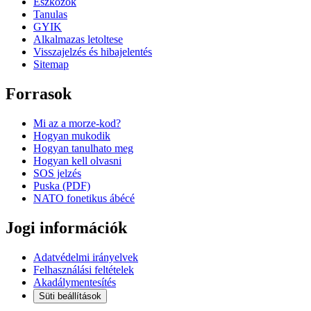
Eszkozok
Tanulas
GYIK
Alkalmazas letoltese
Visszajelzés és hibajelentés
Sitemap
Forrasok
Mi az a morze-kod?
Hogyan mukodik
Hogyan tanulhato meg
Hogyan kell olvasni
SOS jelzés
Puska (PDF)
NATO fonetikus ábécé
Jogi információk
Adatvédelmi irányelvek
Felhasználási feltételek
Akadálymentesítés
Süti beállítások