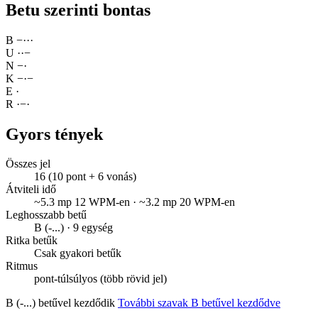
Betu szerinti bontas
B
−
·
·
·
U
·
·
−
N
−
·
K
−
·
−
E
·
R
·
−
·
Gyors tények
Összes jel
16 (10 pont + 6 vonás)
Átviteli idő
~5.3 mp 12 WPM-en · ~3.2 mp 20 WPM-en
Leghosszabb betű
B (-...) · 9 egység
Ritka betűk
Csak gyakori betűk
Ritmus
pont-túlsúlyos (több rövid jel)
B (-...) betűvel kezdődik
További szavak B betűvel kezdődve