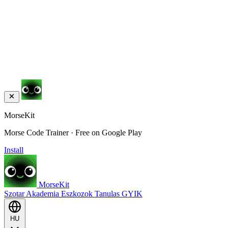
MorseKit
Morse Code Trainer · Free on Google Play
Install
MorseKit
Szotar
Akademia
Eszkozok
Tanulas
GYIK
HU