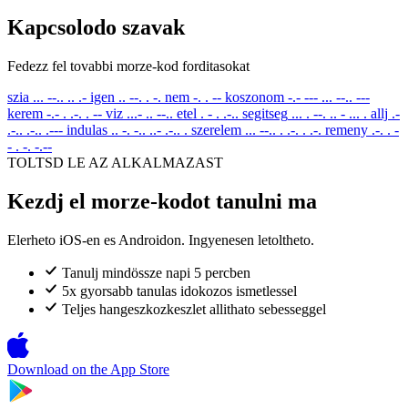
Kapcsolodo szavak
Fedezz fel tovabbi morze-kod forditasokat
szia
... --.. .. .-
igen
.. --. . -.
nem
-. . --
koszonom
-.- --- ... --.. ---
kerem
-.- . .-. . --
viz
...- .. --..
etel
. - . .-..
segitseg
... . --. .. - ... .
allj
.-
.-.. .-.. .---
indulas
.. -. -.. ..- .-.. .
szerelem
... --.. . .-. . .-.
remeny
.-. . -
- . -. -.--
TOLTSD LE AZ ALKALMAZAST
Kezdj el morze-kodot tanulni ma
Elerheto iOS-en es Androidon. Ingyenesen letoltheto.
Tanulj mindössze napi 5 percben
5x gyorsabb tanulas idokozos ismetlessel
Teljes hangeszkozkeszlet allithato sebesseggel
Download on the
App Store