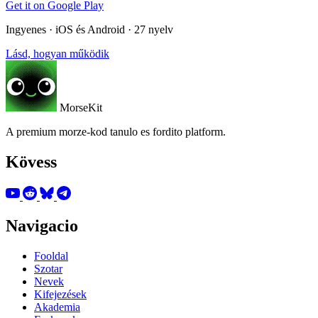
Get it on
Google Play
Ingyenes · iOS és Android · 27 nyelv
Lásd, hogyan működik
MorseKit
A premium morze-kod tanulo es fordito platform.
Kövess
Navigacio
Fooldal
Szotar
Nevek
Kifejezések
Akademia