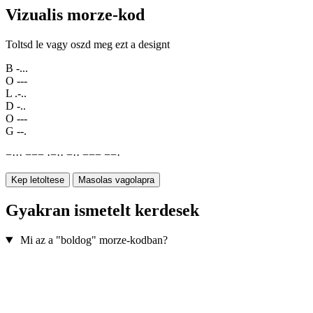
Vizualis morze-kod
Toltsd le vagy oszd meg ezt a designt
B
-...
O
---
L
.-..
D
-..
O
---
G
--.
−
·
·
·
−
−
−
·
−
·
·
−
·
·
−
−
−
−
−
·
Kep letoltese
Masolas vagolapra
Gyakran ismetelt kerdesek
Mi az a "boldog" morze-kodban?