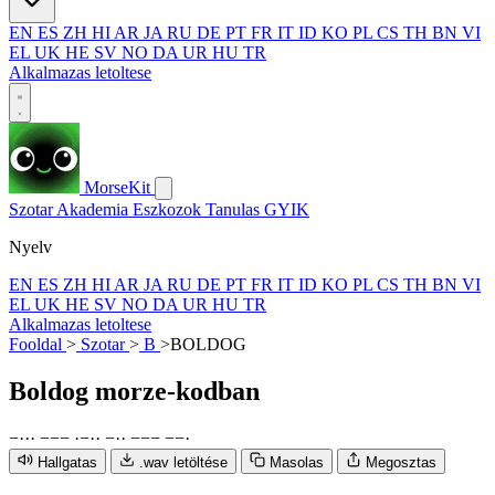
EN
ES
ZH
HI
AR
JA
RU
DE
PT
FR
IT
ID
KO
PL
CS
TH
BN
VI
EL
UK
HE
SV
NO
DA
UR
HU
TR
Alkalmazas letoltese
MorseKit
Szotar
Akademia
Eszkozok
Tanulas
GYIK
Nyelv
EN
ES
ZH
HI
AR
JA
RU
DE
PT
FR
IT
ID
KO
PL
CS
TH
BN
VI
EL
UK
HE
SV
NO
DA
UR
HU
TR
Alkalmazas letoltese
Fooldal
>
Szotar
>
B
>
BOLDOG
Boldog
morze-kodban
−
·
·
·
−
−
−
·
−
·
·
−
·
·
−
−
−
−
−
·
Hallgatas
.wav letöltése
Masolas
Megosztas