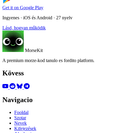
Get it on
Google Play
Ingyenes · iOS és Android · 27 nyelv
Lásd, hogyan működik
MorseKit
A premium morze-kod tanulo es fordito platform.
Kövess
Navigacio
Fooldal
Szotar
Nevek
Kifejezések