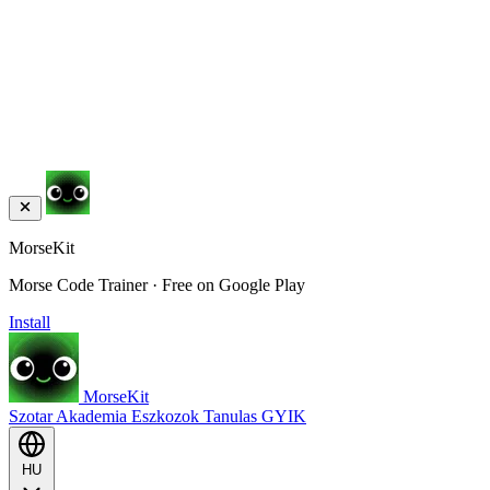
MorseKit
Morse Code Trainer · Free on Google Play
Install
MorseKit
Szotar
Akademia
Eszkozok
Tanulas
GYIK
HU