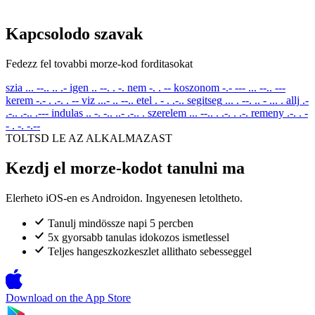
Kapcsolodo szavak
Fedezz fel tovabbi morze-kod forditasokat
szia
... --.. .. .-
igen
.. --. . -.
nem
-. . --
koszonom
-.- --- ... --.. ---
kerem
-.- . .-. . --
viz
...- .. --..
etel
. - . .-..
segitseg
... . --. .. - ... .
allj
.-
.-.. .-.. .---
indulas
.. -. -.. ..- .-.. .
szerelem
... --.. . .-. . .-.
remeny
.-. . -
- . -. -.--
TOLTSD LE AZ ALKALMAZAST
Kezdj el morze-kodot tanulni ma
Elerheto iOS-en es Androidon. Ingyenesen letoltheto.
Tanulj mindössze napi 5 percben
5x gyorsabb tanulas idokozos ismetlessel
Teljes hangeszkozkeszlet allithato sebesseggel
Download on the
App Store