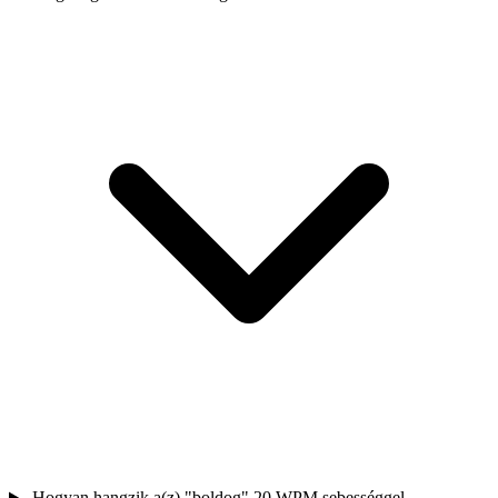
Hogyan hangzik a(z) "boldog" 20 WPM sebességgel