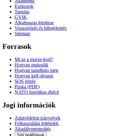
Akademia
Eszkozok
Tanulas
GYIK
Alkalmazas letoltese
Visszajelzés és hibajelentés
Sitemap
Forrasok
Mi az a morze-kod?
Hogyan mukodik
Hogyan tanulhato meg
Hogyan kell olvasni
SOS jelzés
Puska (PDF)
NATO fonetikus ábécé
Jogi információk
Adatvédelmi irányelvek
Felhasználási feltételek
Akadálymentesítés
Süti beállítások