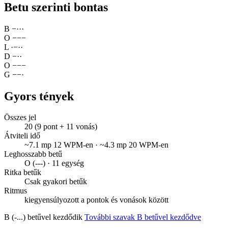
Betu szerinti bontas
B
−
·
·
·
O
−
−
−
L
·
−
·
·
D
−
·
·
O
−
−
−
G
−
−
·
Gyors tények
Összes jel
20 (9 pont + 11 vonás)
Átviteli idő
~7.1 mp 12 WPM-en · ~4.3 mp 20 WPM-en
Leghosszabb betű
O (---) · 11 egység
Ritka betűk
Csak gyakori betűk
Ritmus
kiegyensúlyozott a pontok és vonások között
B (-...) betűvel kezdődik
További szavak B betűvel kezdődve