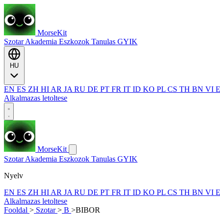
MorseKit
Szotar
Akademia
Eszkozok
Tanulas
GYIK
HU
EN
ES
ZH
HI
AR
JA
RU
DE
PT
FR
IT
ID
KO
PL
CS
TH
BN
VI
Alkalmazas letoltese
MorseKit
Szotar
Akademia
Eszkozok
Tanulas
GYIK
Nyelv
EN
ES
ZH
HI
AR
JA
RU
DE
PT
FR
IT
ID
KO
PL
CS
TH
BN
VI
Alkalmazas letoltese
Fooldal
>
Szotar
>
B
>
BIBOR