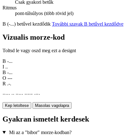
Csak gyakori betűk
Ritmus
pont-túlsúlyos (több rövid jel)
B (-...) betűvel kezdődik
További szavak B betűvel kezdődve
Vizualis morze-kod
Toltsd le vagy oszd meg ezt a designt
B
-...
I
..
B
-...
O
---
R
.-.
−
·
·
·
·
·
−
·
·
·
−
−
−
·
−
·
Kep letoltese
Masolas vagolapra
Gyakran ismetelt kerdesek
Mi az a "bibor" morze-kodban?