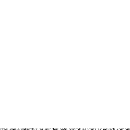
zoközzel van elvalasztva, es minden betu pontok es vonalak egyedi kombi