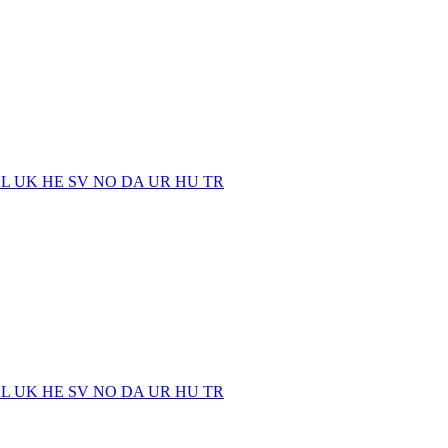
EL
UK
HE
SV
NO
DA
UR
HU
TR
EL
UK
HE
SV
NO
DA
UR
HU
TR