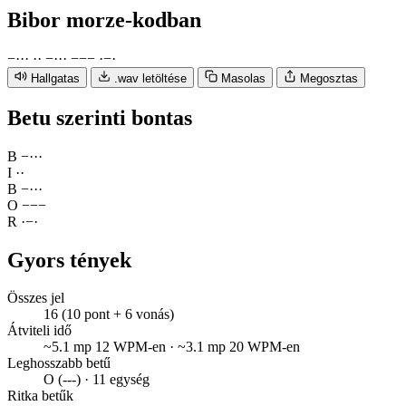
Bibor
morze-kodban
−
·
·
·
·
·
−
·
·
·
−
−
−
·
−
·
Hallgatas
.wav letöltése
Masolas
Megosztas
Betu szerinti bontas
B
−
·
·
·
I
·
·
B
−
·
·
·
O
−
−
−
R
·
−
·
Gyors tények
Összes jel
16 (10 pont + 6 vonás)
Átviteli idő
~5.1 mp 12 WPM-en · ~3.1 mp 20 WPM-en
Leghosszabb betű
O (---) · 11 egység
Ritka betűk