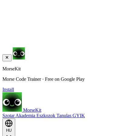
MorseKit
Morse Code Trainer · Free on Google Play
Install
MorseKit
Szotar
Akademia
Eszkozok
Tanulas
GYIK
HU