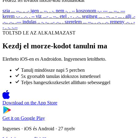
Fedezz fel tovabbi morze-kod forditasokat
szia
... --.. .. .-
igen
.. --. . -.
nem
-. . --
koszonom
-.- --- ... --.. ---
kerem
-.- . .-. . --
viz
...- .. --..
etel
. - . .-..
segitseg
... . --. .. - ... .
allj
.-
.-.. .-.. .---
indulas
.. -. -.. ..- .-.. .
szerelem
... --.. . .-. . .-.
remeny
.-. . -
- . -. -.--
TOLTSD LE AZ ALKALMAZAST
Kezdj el morze-kodot tanulni ma
Elerheto iOS-en es Androidon. Ingyenesen letoltheto.
Tanulj mindössze napi 5 percben
5x gyorsabb tanulas idokozos ismetlessel
Teljes hangeszkozkeszlet allithato sebesseggel
Download on the
App Store
Get it on
Google Play
Ingyenes · iOS és Android · 27 nyelv