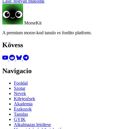
Lásd, hogyan működik
MorseKit
A premium morze-kod tanulo es fordito platform.
Kövess
Navigacio
Fooldal
Szotar
Nevek
Kifejezések
Akademia
Eszkozok
Tanulas
GYIK
Alkalmazas letoltese