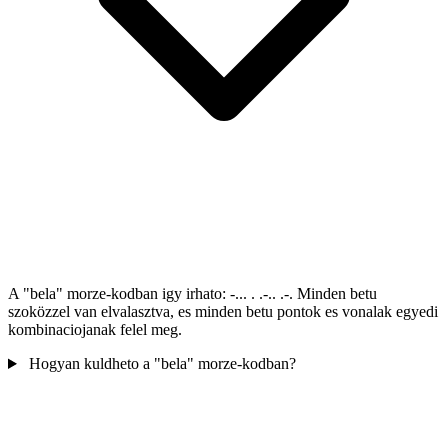
A "bela" morze-kodban igy irhato: -... . .-.. .-. Minden betu
szoközzel van elvalasztva, es minden betu pontok es vonalak egyedi
kombinaciojanak felel meg.
Hogyan kuldheto a "bela" morze-kodban?