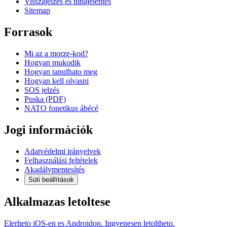
Visszajelzés és hibajelentés
Sitemap
Forrasok
Mi az a morze-kod?
Hogyan mukodik
Hogyan tanulhato meg
Hogyan kell olvasni
SOS jelzés
Puska (PDF)
NATO fonetikus ábécé
Jogi információk
Adatvédelmi irányelvek
Felhasználási feltételek
Akadálymentesítés
Süti beállítások
Alkalmazas letoltese
Elerheto iOS-en es Androidon. Ingyenesen letoltheto.