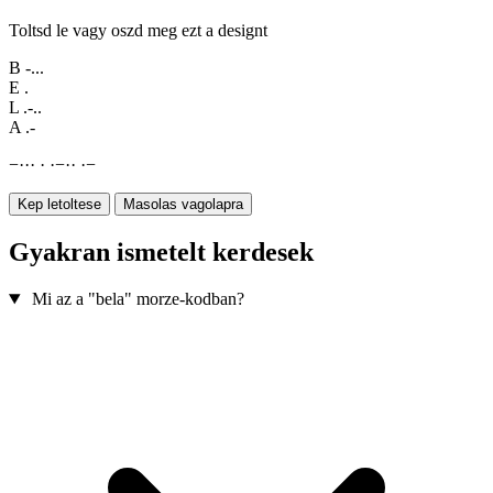
Toltsd le vagy oszd meg ezt a designt
B
-...
E
.
L
.-..
A
.-
−
·
·
·
·
·
−
·
·
·
−
Kep letoltese
Masolas vagolapra
Gyakran ismetelt kerdesek
Mi az a "bela" morze-kodban?