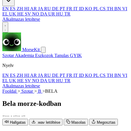
EN
ES
ZH
HI
AR
JA
RU
DE
PT
FR
IT
ID
KO
PL
CS
TH
BN
VI
EL
UK
HE
SV
NO
DA
UR
HU
TR
Alkalmazas letoltese
MorseKit
Szotar
Akademia
Eszkozok
Tanulas
GYIK
Nyelv
EN
ES
ZH
HI
AR
JA
RU
DE
PT
FR
IT
ID
KO
PL
CS
TH
BN
VI
EL
UK
HE
SV
NO
DA
UR
HU
TR
Alkalmazas letoltese
Fooldal
>
Szotar
>
B
>
BELA
Bela
morze-kodban
−
·
·
·
·
·
−
·
·
·
−
Hallgatas
.wav letöltése
Masolas
Megosztas