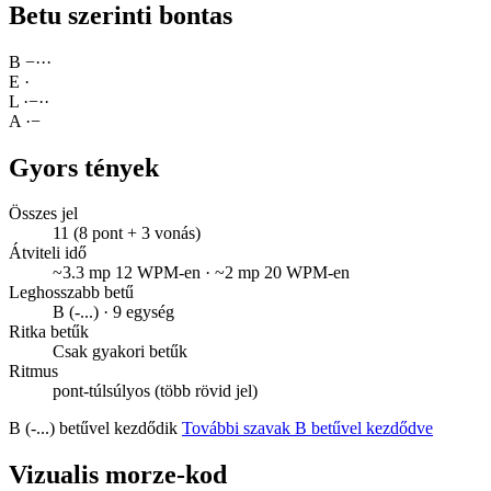
Betu szerinti bontas
B
−
·
·
·
E
·
L
·
−
·
·
A
·
−
Gyors tények
Összes jel
11 (8 pont + 3 vonás)
Átviteli idő
~3.3 mp 12 WPM-en · ~2 mp 20 WPM-en
Leghosszabb betű
B (-...) · 9 egység
Ritka betűk
Csak gyakori betűk
Ritmus
pont-túlsúlyos (több rövid jel)
B (-...) betűvel kezdődik
További szavak B betűvel kezdődve
Vizualis morze-kod