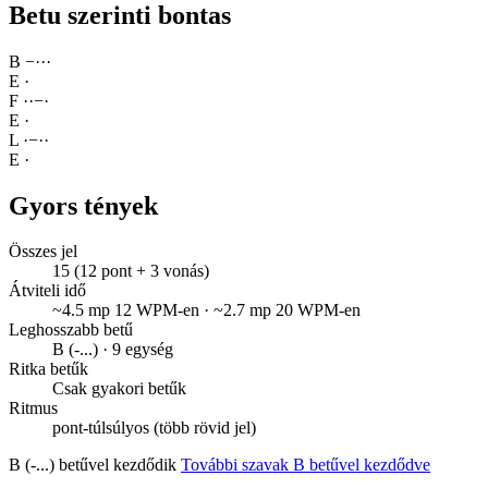
Betu szerinti bontas
B
−
·
·
·
E
·
F
·
·
−
·
E
·
L
·
−
·
·
E
·
Gyors tények
Összes jel
15 (12 pont + 3 vonás)
Átviteli idő
~4.5 mp 12 WPM-en · ~2.7 mp 20 WPM-en
Leghosszabb betű
B (-...) · 9 egység
Ritka betűk
Csak gyakori betűk
Ritmus
pont-túlsúlyos (több rövid jel)
B (-...) betűvel kezdődik
További szavak B betűvel kezdődve