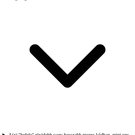
A(z) "befele" rövidebb vagy hosszabb morze-kódban, mint egy