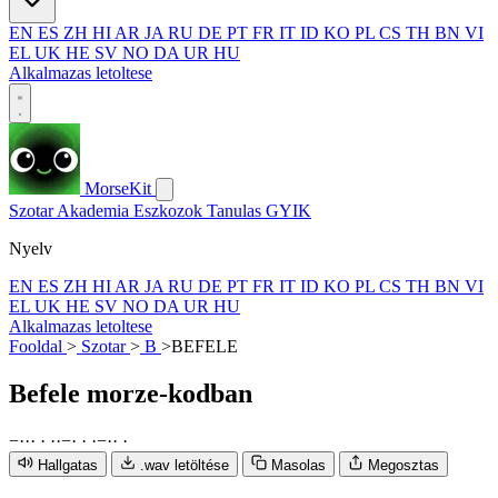
EN
ES
ZH
HI
AR
JA
RU
DE
PT
FR
IT
ID
KO
PL
CS
TH
BN
VI
EL
UK
HE
SV
NO
DA
UR
HU
Alkalmazas letoltese
MorseKit
Szotar
Akademia
Eszkozok
Tanulas
GYIK
Nyelv
EN
ES
ZH
HI
AR
JA
RU
DE
PT
FR
IT
ID
KO
PL
CS
TH
BN
VI
EL
UK
HE
SV
NO
DA
UR
HU
Alkalmazas letoltese
Fooldal
>
Szotar
>
B
>
BEFELE
Befele
morze-kodban
−
·
·
·
·
·
·
−
·
·
·
−
·
·
·
Hallgatas
.wav letöltése
Masolas
Megosztas