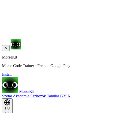
MorseKit
Morse Code Trainer · Free on Google Play
Install
MorseKit
Szotar
Akademia
Eszkozok
Tanulas
GYIK
HU