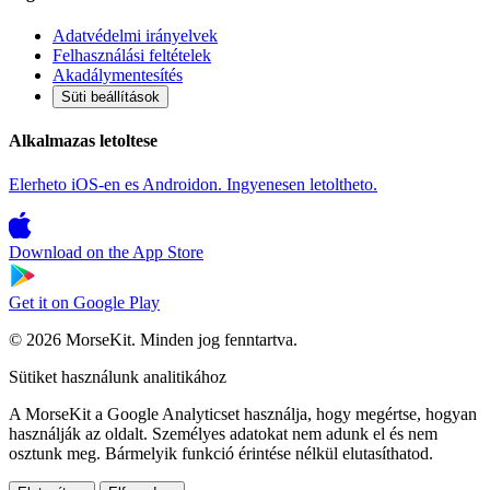
Adatvédelmi irányelvek
Felhasználási feltételek
Akadálymentesítés
Süti beállítások
Alkalmazas letoltese
Elerheto iOS-en es Androidon. Ingyenesen letoltheto.
Download on the
App Store
Get it on
Google Play
© 2026 MorseKit. Minden jog fenntartva.
Sütiket használunk analitikához
A MorseKit a Google Analyticset használja, hogy megértse, hogyan
használják az oldalt. Személyes adatokat nem adunk el és nem
osztunk meg. Bármelyik funkció érintése nélkül elutasíthatod.