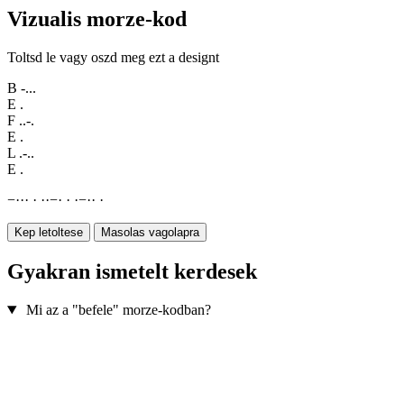
Vizualis morze-kod
Toltsd le vagy oszd meg ezt a designt
B
-...
E
.
F
..-.
E
.
L
.-..
E
.
−
·
·
·
·
·
·
−
·
·
·
−
·
·
·
Kep letoltese
Masolas vagolapra
Gyakran ismetelt kerdesek
Mi az a "befele" morze-kodban?