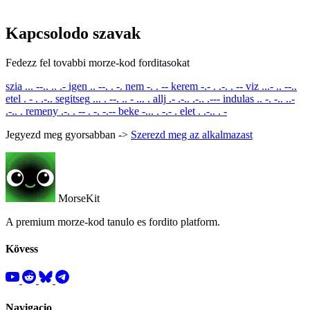
Kapcsolodo szavak
Fedezz fel tovabbi morze-kod forditasokat
szia
... --.. .. .-
igen
.. --. . -.
nem
-. . --
kerem
-.- . .-. . --
viz
...- .. --..
etel
. - . .-..
segitseg
... . --. .. - ... .
allj
.- .-.. .-.. .---
indulas
.. -. -.. ..-
.-.. .
remeny
.-. . -- . -. -.--
beke
-... . -.- .
elet
. .-.. . -
Jegyezd meg gyorsabban ->
Szerezd meg az alkalmazast
MorseKit
A premium morze-kod tanulo es fordito platform.
Kövess
Navigacio