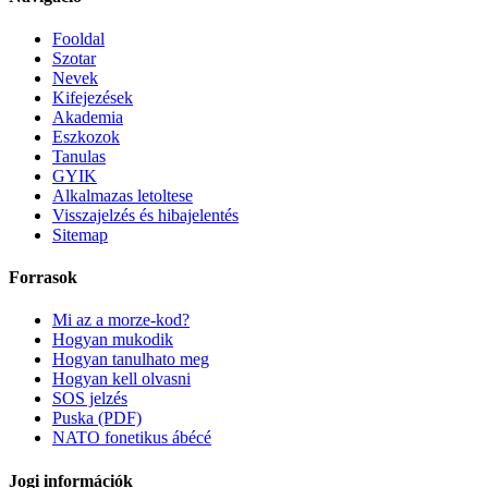
Fooldal
Szotar
Nevek
Kifejezések
Akademia
Eszkozok
Tanulas
GYIK
Alkalmazas letoltese
Visszajelzés és hibajelentés
Sitemap
Forrasok
Mi az a morze-kod?
Hogyan mukodik
Hogyan tanulhato meg
Hogyan kell olvasni
SOS jelzés
Puska (PDF)
NATO fonetikus ábécé
Jogi információk