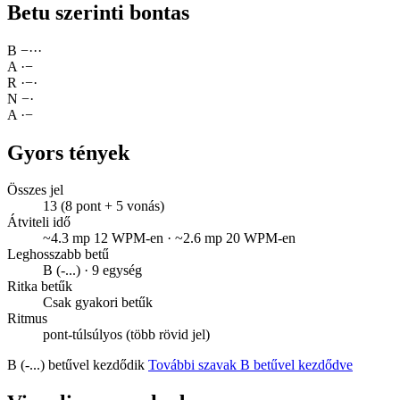
Betu szerinti bontas
B
−
·
·
·
A
·
−
R
·
−
·
N
−
·
A
·
−
Gyors tények
Összes jel
13 (8 pont + 5 vonás)
Átviteli idő
~4.3 mp 12 WPM-en · ~2.6 mp 20 WPM-en
Leghosszabb betű
B (-...) · 9 egység
Ritka betűk
Csak gyakori betűk
Ritmus
pont-túlsúlyos (több rövid jel)
B (-...) betűvel kezdődik
További szavak B betűvel kezdődve