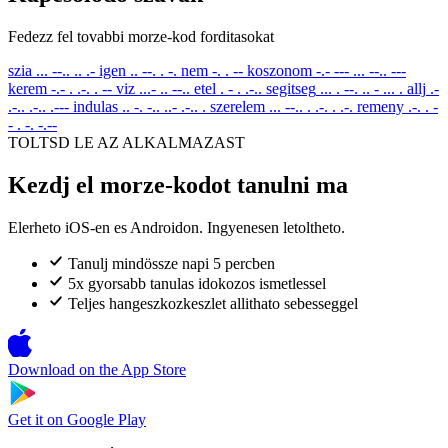
Fedezz fel tovabbi morze-kod forditasokat
szia
... --.. .. .-
igen
.. --. . -.
nem
-. . --
koszonom
-.- --- ... --.. ---
kerem
-.- . .-. . --
viz
...- .. --..
etel
. - . .-..
segitseg
... . --. .. - ... .
allj
.-
.-.. .-.. .---
indulas
.. -. -.. ..- .-.. .
szerelem
... --.. . .-. . .-.
remeny
.-. . -
- . -. -.--
TOLTSD LE AZ ALKALMAZAST
Kezdj el morze-kodot tanulni ma
Elerheto iOS-en es Androidon. Ingyenesen letoltheto.
Tanulj mindössze napi 5 percben
5x gyorsabb tanulas idokozos ismetlessel
Teljes hangeszkozkeszlet allithato sebesseggel
Download on the
App Store
Get it on
Google Play