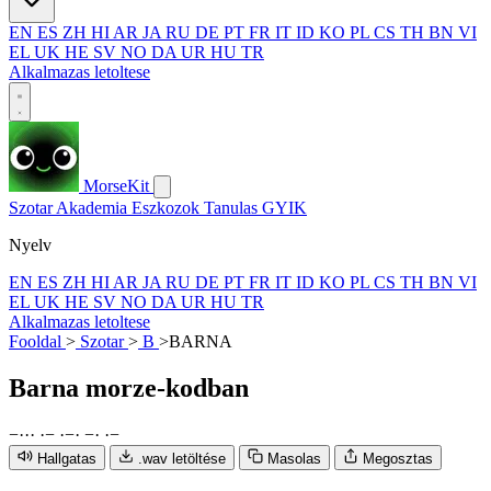
EN
ES
ZH
HI
AR
JA
RU
DE
PT
FR
IT
ID
KO
PL
CS
TH
BN
VI
EL
UK
HE
SV
NO
DA
UR
HU
TR
Alkalmazas letoltese
MorseKit
Szotar
Akademia
Eszkozok
Tanulas
GYIK
Nyelv
EN
ES
ZH
HI
AR
JA
RU
DE
PT
FR
IT
ID
KO
PL
CS
TH
BN
VI
EL
UK
HE
SV
NO
DA
UR
HU
TR
Alkalmazas letoltese
Fooldal
>
Szotar
>
B
>
BARNA
Barna
morze-kodban
−
·
·
·
·
−
·
−
·
−
·
·
−
Hallgatas
.wav letöltése
Masolas
Megosztas