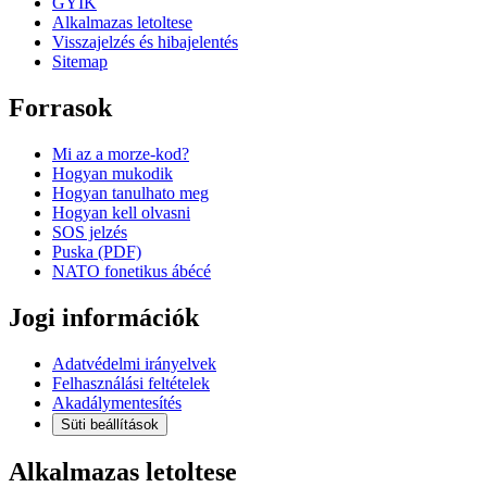
GYIK
Alkalmazas letoltese
Visszajelzés és hibajelentés
Sitemap
Forrasok
Mi az a morze-kod?
Hogyan mukodik
Hogyan tanulhato meg
Hogyan kell olvasni
SOS jelzés
Puska (PDF)
NATO fonetikus ábécé
Jogi információk
Adatvédelmi irányelvek
Felhasználási feltételek
Akadálymentesítés
Süti beállítások
Alkalmazas letoltese