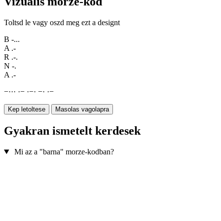
Vizualis morze-kod
Toltsd le vagy oszd meg ezt a designt
B
-...
A
.-
R
.-.
N
-.
A
.-
−
·
·
·
·
−
·
−
·
−
·
·
−
Kep letoltese
Masolas vagolapra
Gyakran ismetelt kerdesek
Mi az a "barna" morze-kodban?