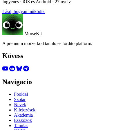
Ingyenes · iOS és Android · 27 nyelv
Lásd, hogyan működik
MorseKit
A premium morze-kod tanulo es fordito platform.
Kövess
Navigacio
Fooldal
Szotar
Nevek
Kifejezések
Akademia
Eszkozok
Tanulas