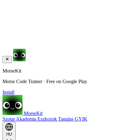
MorseKit
Morse Code Trainer · Free on Google Play
Install
MorseKit
Szotar
Akademia
Eszkozok
Tanulas
GYIK
HU