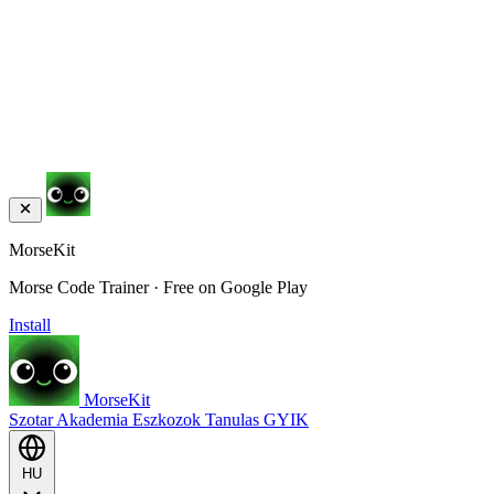
MorseKit
Morse Code Trainer · Free on Google Play
Install
MorseKit
Szotar
Akademia
Eszkozok
Tanulas
GYIK
HU