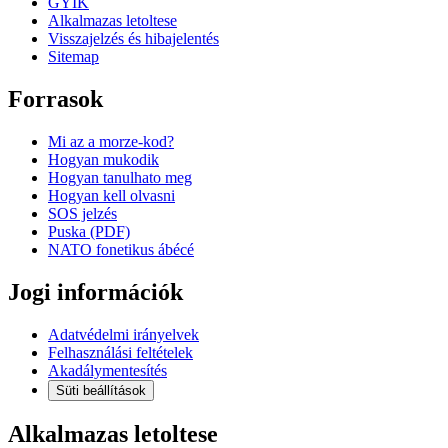
GYIK
Alkalmazas letoltese
Visszajelzés és hibajelentés
Sitemap
Forrasok
Mi az a morze-kod?
Hogyan mukodik
Hogyan tanulhato meg
Hogyan kell olvasni
SOS jelzés
Puska (PDF)
NATO fonetikus ábécé
Jogi információk
Adatvédelmi irányelvek
Felhasználási feltételek
Akadálymentesítés
Süti beállítások
Alkalmazas letoltese