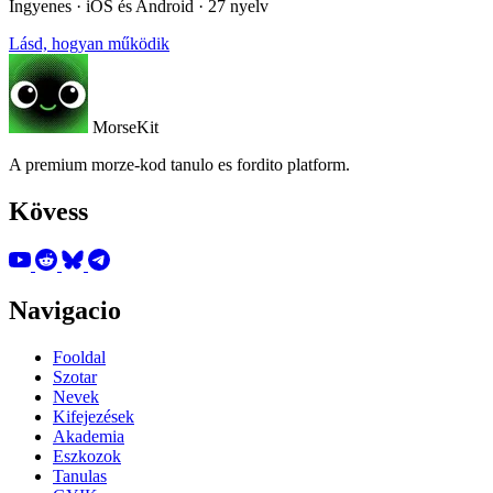
Ingyenes · iOS és Android · 27 nyelv
Lásd, hogyan működik
MorseKit
A premium morze-kod tanulo es fordito platform.
Kövess
Navigacio
Fooldal
Szotar
Nevek
Kifejezések
Akademia
Eszkozok
Tanulas