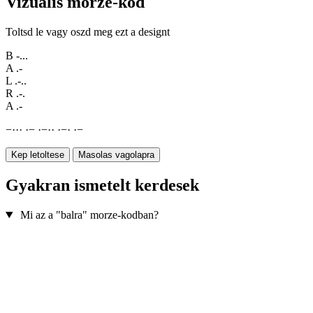
Vizualis morze-kod
Toltsd le vagy oszd meg ezt a designt
B
-...
A
.-
L
.-..
R
.-.
A
.-
−
·
·
·
·
−
·
−
·
·
·
−
·
·
−
Kep letoltese
Masolas vagolapra
Gyakran ismetelt kerdesek
Mi az a "balra" morze-kodban?