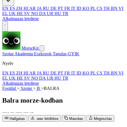
EN
ES
ZH
HI
AR
JA
RU
DE
PT
FR
IT
ID
KO
PL
CS
TH
BN
VI
EL
UK
HE
SV
NO
DA
UR
HU
TR
Alkalmazas letoltese
MorseKit
Szotar
Akademia
Eszkozok
Tanulas
GYIK
Nyelv
EN
ES
ZH
HI
AR
JA
RU
DE
PT
FR
IT
ID
KO
PL
CS
TH
BN
VI
EL
UK
HE
SV
NO
DA
UR
HU
TR
Alkalmazas letoltese
Fooldal
>
Szotar
>
B
>
BALRA
Balra
morze-kodban
−
·
·
·
·
−
·
−
·
·
·
−
·
·
−
Hallgatas
.wav letöltése
Masolas
Megosztas