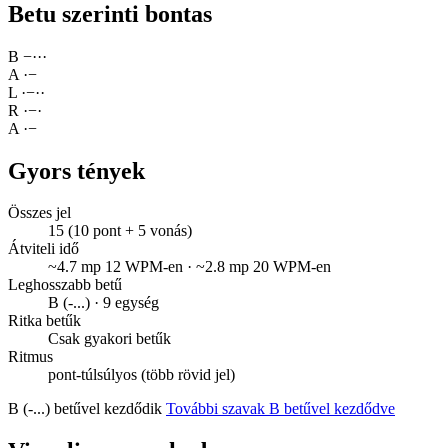
Betu szerinti bontas
B
−
·
·
·
A
·
−
L
·
−
·
·
R
·
−
·
A
·
−
Gyors tények
Összes jel
15 (10 pont + 5 vonás)
Átviteli idő
~4.7 mp 12 WPM-en · ~2.8 mp 20 WPM-en
Leghosszabb betű
B (-...) · 9 egység
Ritka betűk
Csak gyakori betűk
Ritmus
pont-túlsúlyos (több rövid jel)
B (-...) betűvel kezdődik
További szavak B betűvel kezdődve