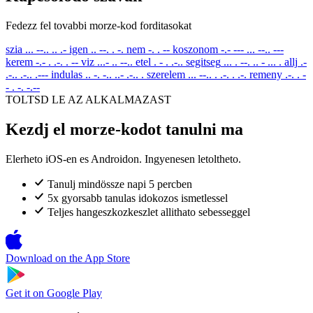
Fedezz fel tovabbi morze-kod forditasokat
szia
... --.. .. .-
igen
.. --. . -.
nem
-. . --
koszonom
-.- --- ... --.. ---
kerem
-.- . .-. . --
viz
...- .. --..
etel
. - . .-..
segitseg
... . --. .. - ... .
allj
.-
.-.. .-.. .---
indulas
.. -. -.. ..- .-.. .
szerelem
... --.. . .-. . .-.
remeny
.-. . -
- . -. -.--
TOLTSD LE AZ ALKALMAZAST
Kezdj el morze-kodot tanulni ma
Elerheto iOS-en es Androidon. Ingyenesen letoltheto.
Tanulj mindössze napi 5 percben
5x gyorsabb tanulas idokozos ismetlessel
Teljes hangeszkozkeszlet allithato sebesseggel
Download on the
App Store
Get it on
Google Play