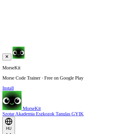
MorseKit
Morse Code Trainer · Free on Google Play
Install
MorseKit
Szotar
Akademia
Eszkozok
Tanulas
GYIK
HU