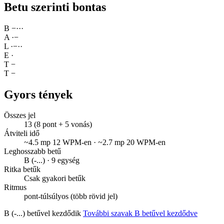
Betu szerinti bontas
B
−
·
·
·
A
·
−
L
·
−
·
·
E
·
T
−
T
−
Gyors tények
Összes jel
13 (8 pont + 5 vonás)
Átviteli idő
~4.5 mp 12 WPM-en · ~2.7 mp 20 WPM-en
Leghosszabb betű
B (-...) · 9 egység
Ritka betűk
Csak gyakori betűk
Ritmus
pont-túlsúlyos (több rövid jel)
B (-...) betűvel kezdődik
További szavak B betűvel kezdődve