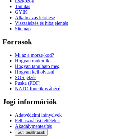
Eszkozok
Tanulas
GYIK
Alkalmazas letoltese
Visszajelzés és hibajelentés
Sitemap
Forrasok
Mi az a morze-kod?
Hogyan mukodik
Hogyan tanulhato meg
Hogyan kell olvasni
SOS jelzés
Puska (PDF)
NATO fonetikus ábécé
Jogi információk
Adatvédelmi irányelvek
Felhasználási feltételek
Akadálymentesítés
Süti beállítások