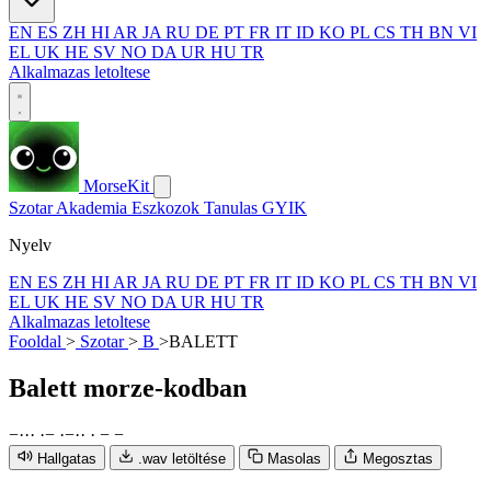
EN
ES
ZH
HI
AR
JA
RU
DE
PT
FR
IT
ID
KO
PL
CS
TH
BN
VI
EL
UK
HE
SV
NO
DA
UR
HU
TR
Alkalmazas letoltese
MorseKit
Szotar
Akademia
Eszkozok
Tanulas
GYIK
Nyelv
EN
ES
ZH
HI
AR
JA
RU
DE
PT
FR
IT
ID
KO
PL
CS
TH
BN
VI
EL
UK
HE
SV
NO
DA
UR
HU
TR
Alkalmazas letoltese
Fooldal
>
Szotar
>
B
>
BALETT
Balett
morze-kodban
−
·
·
·
·
−
·
−
·
·
·
−
−
Hallgatas
.wav letöltése
Masolas
Megosztas