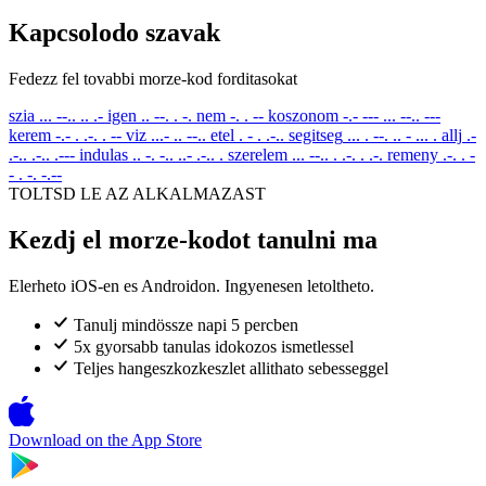
Kapcsolodo szavak
Fedezz fel tovabbi morze-kod forditasokat
szia
... --.. .. .-
igen
.. --. . -.
nem
-. . --
koszonom
-.- --- ... --.. ---
kerem
-.- . .-. . --
viz
...- .. --..
etel
. - . .-..
segitseg
... . --. .. - ... .
allj
.-
.-.. .-.. .---
indulas
.. -. -.. ..- .-.. .
szerelem
... --.. . .-. . .-.
remeny
.-. . -
- . -. -.--
TOLTSD LE AZ ALKALMAZAST
Kezdj el morze-kodot tanulni ma
Elerheto iOS-en es Androidon. Ingyenesen letoltheto.
Tanulj mindössze napi 5 percben
5x gyorsabb tanulas idokozos ismetlessel
Teljes hangeszkozkeszlet allithato sebesseggel
Download on the
App Store