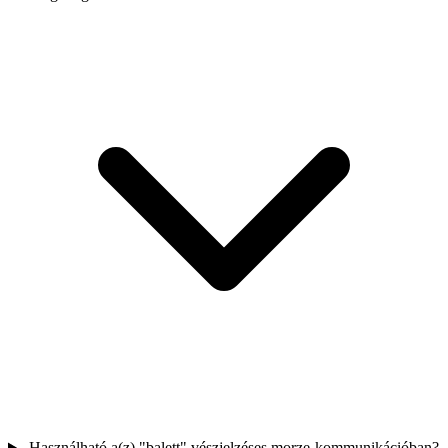
Használható a(z) "balett" vészjelzéses morze-kommunikációban?