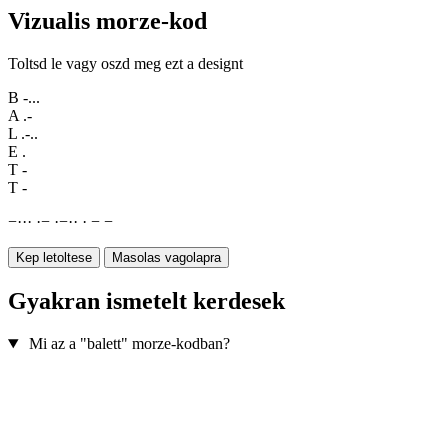
Vizualis morze-kod
Toltsd le vagy oszd meg ezt a designt
B
-...
A
.-
L
.-..
E
.
T
-
T
-
−
·
·
·
·
−
·
−
·
·
·
−
−
Kep letoltese
Masolas vagolapra
Gyakran ismetelt kerdesek
Mi az a "balett" morze-kodban?