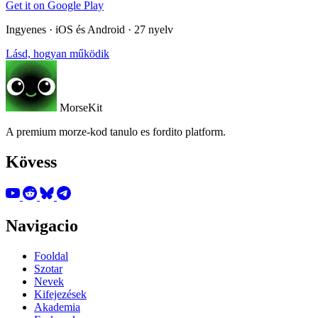
Get it on
Google Play
Ingyenes · iOS és Android · 27 nyelv
Lásd, hogyan működik
MorseKit
A premium morze-kod tanulo es fordito platform.
Kövess
Navigacio
Fooldal
Szotar
Nevek
Kifejezések
Akademia