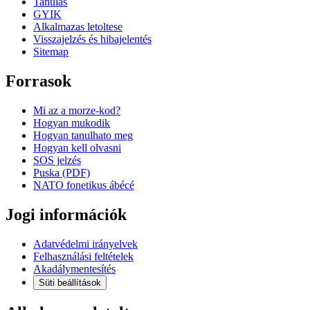
Tanulas
GYIK
Alkalmazas letoltese
Visszajelzés és hibajelentés
Sitemap
Forrasok
Mi az a morze-kod?
Hogyan mukodik
Hogyan tanulhato meg
Hogyan kell olvasni
SOS jelzés
Puska (PDF)
NATO fonetikus ábécé
Jogi információk
Adatvédelmi irányelvek
Felhasználási feltételek
Akadálymentesítés
Süti beállítások