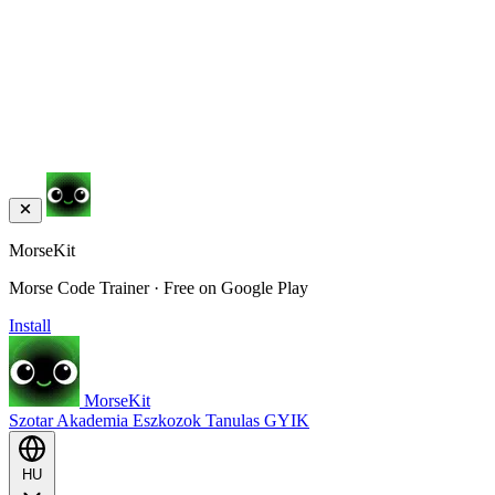
MorseKit
Morse Code Trainer · Free on Google Play
Install
MorseKit
Szotar
Akademia
Eszkozok
Tanulas
GYIK
HU