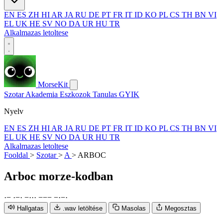
EN
ES
ZH
HI
AR
JA
RU
DE
PT
FR
IT
ID
KO
PL
CS
TH
BN
VI
EL
UK
HE
SV
NO
DA
UR
HU
TR
Alkalmazas letoltese
MorseKit
Szotar
Akademia
Eszkozok
Tanulas
GYIK
Nyelv
EN
ES
ZH
HI
AR
JA
RU
DE
PT
FR
IT
ID
KO
PL
CS
TH
BN
VI
EL
UK
HE
SV
NO
DA
UR
HU
TR
Alkalmazas letoltese
Fooldal
>
Szotar
>
A
>
ARBOC
Arboc
morze-kodban
·
−
·
−
·
−
·
·
·
−
−
−
−
·
−
·
Hallgatas
.wav letöltése
Masolas
Megosztas