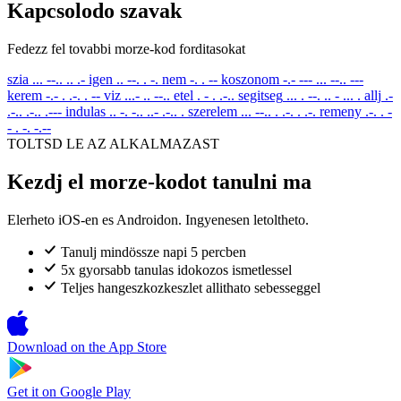
Kapcsolodo szavak
Fedezz fel tovabbi morze-kod forditasokat
szia
... --.. .. .-
igen
.. --. . -.
nem
-. . --
koszonom
-.- --- ... --.. ---
kerem
-.- . .-. . --
viz
...- .. --..
etel
. - . .-..
segitseg
... . --. .. - ... .
allj
.-
.-.. .-.. .---
indulas
.. -. -.. ..- .-.. .
szerelem
... --.. . .-. . .-.
remeny
.-. . -
- . -. -.--
TOLTSD LE AZ ALKALMAZAST
Kezdj el morze-kodot tanulni ma
Elerheto iOS-en es Androidon. Ingyenesen letoltheto.
Tanulj mindössze napi 5 percben
5x gyorsabb tanulas idokozos ismetlessel
Teljes hangeszkozkeszlet allithato sebesseggel
Download on the
App Store
Get it on
Google Play