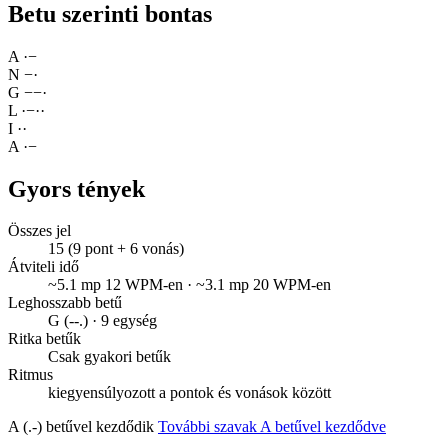
Betu szerinti bontas
A
·
−
N
−
·
G
−
−
·
L
·
−
·
·
I
·
·
A
·
−
Gyors tények
Összes jel
15 (9 pont + 6 vonás)
Átviteli idő
~5.1 mp 12 WPM-en · ~3.1 mp 20 WPM-en
Leghosszabb betű
G (--.) · 9 egység
Ritka betűk
Csak gyakori betűk
Ritmus
kiegyensúlyozott a pontok és vonások között
A (.-) betűvel kezdődik
További szavak A betűvel kezdődve