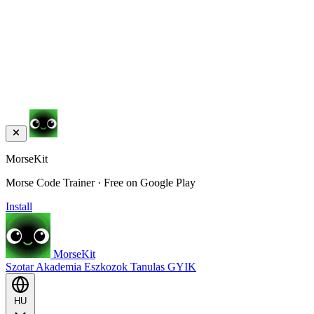
MorseKit
Morse Code Trainer · Free on Google Play
Install
MorseKit
Szotar
Akademia
Eszkozok
Tanulas
GYIK
HU