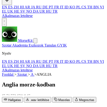
EN
ES
ZH
HI
AR
JA
RU
DE
PT
FR
IT
ID
KO
PL
CS
TH
BN
VI
EL
UK
HE
SV
NO
DA
UR
HU
TR
Alkalmazas letoltese
MorseKit
Szotar
Akademia
Eszkozok
Tanulas
GYIK
Nyelv
EN
ES
ZH
HI
AR
JA
RU
DE
PT
FR
IT
ID
KO
PL
CS
TH
BN
VI
EL
UK
HE
SV
NO
DA
UR
HU
TR
Alkalmazas letoltese
Fooldal
>
Szotar
>
A
>
ANGLIA
Anglia
morze-kodban
·
−
−
·
−
−
·
·
−
·
·
·
·
·
−
Hallgatas
.wav letöltése
Masolas
Megosztas