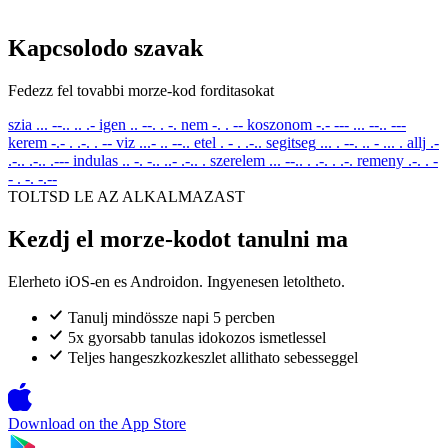
Kapcsolodo szavak
Fedezz fel tovabbi morze-kod forditasokat
szia
... --.. .. .-
igen
.. --. . -.
nem
-. . --
koszonom
-.- --- ... --.. ---
kerem
-.- . .-. . --
viz
...- .. --..
etel
. - . .-..
segitseg
... . --. .. - ... .
allj
.-
.-.. .-.. .---
indulas
.. -. -.. ..- .-.. .
szerelem
... --.. . .-. . .-.
remeny
.-. . -
- . -. -.--
TOLTSD LE AZ ALKALMAZAST
Kezdj el morze-kodot tanulni ma
Elerheto iOS-en es Androidon. Ingyenesen letoltheto.
Tanulj mindössze napi 5 percben
5x gyorsabb tanulas idokozos ismetlessel
Teljes hangeszkozkeszlet allithato sebesseggel
Download on the
App Store