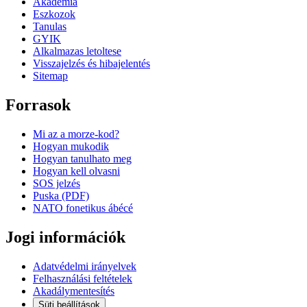
Akademia
Eszkozok
Tanulas
GYIK
Alkalmazas letoltese
Visszajelzés és hibajelentés
Sitemap
Forrasok
Mi az a morze-kod?
Hogyan mukodik
Hogyan tanulhato meg
Hogyan kell olvasni
SOS jelzés
Puska (PDF)
NATO fonetikus ábécé
Jogi információk
Adatvédelmi irányelvek
Felhasználási feltételek
Akadálymentesítés
Süti beállítások