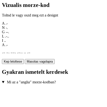
Vizualis morze-kod
Toltsd le vagy oszd meg ezt a designt
A
.-
N
-.
G
--.
L
.-..
I
..
A
.-
·
−
−
·
−
−
·
·
−
·
·
·
·
·
−
Kep letoltese
Masolas vagolapra
Gyakran ismetelt kerdesek
Mi az a "anglia" morze-kodban?