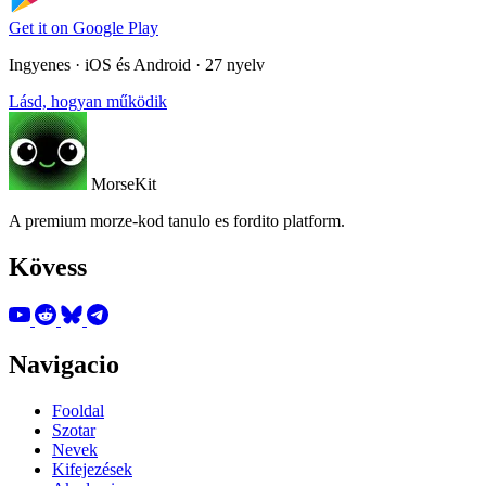
Get it on
Google Play
Ingyenes · iOS és Android · 27 nyelv
Lásd, hogyan működik
MorseKit
A premium morze-kod tanulo es fordito platform.
Kövess
Navigacio
Fooldal
Szotar
Nevek
Kifejezések