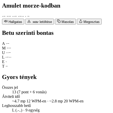
Amulet
morze-kodban
·
−
−
−
·
·
−
·
−
·
·
·
−
Hallgatas
.wav letöltése
Masolas
Megosztas
Betu szerinti bontas
A
·
−
M
−
−
U
·
·
−
L
·
−
·
·
E
·
T
−
Gyors tények
Összes jel
13 (7 pont + 6 vonás)
Átviteli idő
~4.7 mp 12 WPM-en · ~2.8 mp 20 WPM-en
Leghosszabb betű
L (.-..) · 9 egység