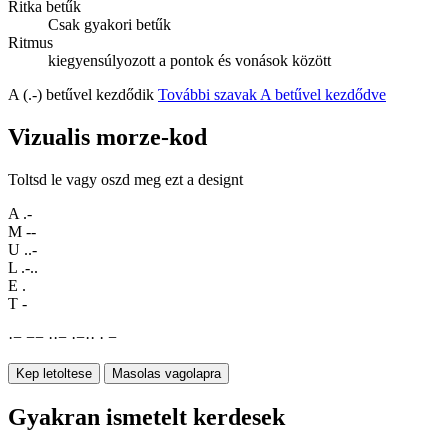
Ritka betűk
Csak gyakori betűk
Ritmus
kiegyensúlyozott a pontok és vonások között
A (.-) betűvel kezdődik
További szavak A betűvel kezdődve
Vizualis morze-kod
Toltsd le vagy oszd meg ezt a designt
A
.-
M
--
U
..-
L
.-..
E
.
T
-
·
−
−
−
·
·
−
·
−
·
·
·
−
Kep letoltese
Masolas vagolapra
Gyakran ismetelt kerdesek