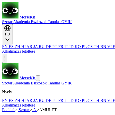
MorseKit
Szotar
Akademia
Eszkozok
Tanulas
GYIK
HU
EN
ES
ZH
HI
AR
JA
RU
DE
PT
FR
IT
ID
KO
PL
CS
TH
BN
VI
Alkalmazas letoltese
MorseKit
Szotar
Akademia
Eszkozok
Tanulas
GYIK
Nyelv
EN
ES
ZH
HI
AR
JA
RU
DE
PT
FR
IT
ID
KO
PL
CS
TH
BN
VI
Alkalmazas letoltese
Fooldal
>
Szotar
>
A
>
AMULET