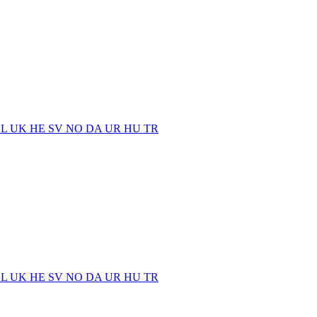
EL
UK
HE
SV
NO
DA
UR
HU
TR
EL
UK
HE
SV
NO
DA
UR
HU
TR