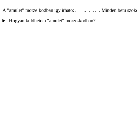
A "amulet" morze-kodban igy irhato: .- -- ..- .-.. . -. Minden betu s
Hogyan kuldheto a "amulet" morze-kodban?