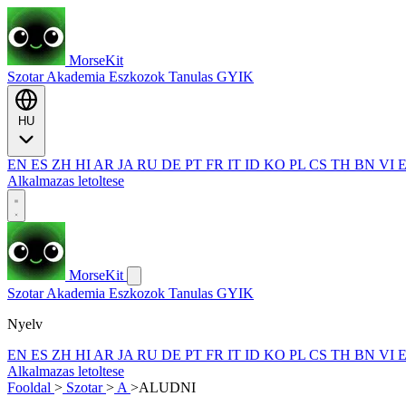
MorseKit
Szotar
Akademia
Eszkozok
Tanulas
GYIK
HU
EN
ES
ZH
HI
AR
JA
RU
DE
PT
FR
IT
ID
KO
PL
CS
TH
BN
VI
Alkalmazas letoltese
MorseKit
Szotar
Akademia
Eszkozok
Tanulas
GYIK
Nyelv
EN
ES
ZH
HI
AR
JA
RU
DE
PT
FR
IT
ID
KO
PL
CS
TH
BN
VI
Alkalmazas letoltese
Fooldal
>
Szotar
>
A
>
ALUDNI