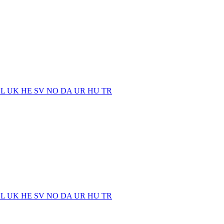
EL
UK
HE
SV
NO
DA
UR
HU
TR
EL
UK
HE
SV
NO
DA
UR
HU
TR