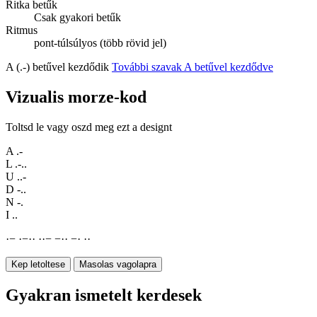
Ritka betűk
Csak gyakori betűk
Ritmus
pont-túlsúlyos (több rövid jel)
A (.-) betűvel kezdődik
További szavak A betűvel kezdődve
Vizualis morze-kod
Toltsd le vagy oszd meg ezt a designt
A
.-
L
.-..
U
..-
D
-..
N
-.
I
..
·
−
·
−
·
·
·
·
−
−
·
·
−
·
·
·
Kep letoltese
Masolas vagolapra
Gyakran ismetelt kerdesek