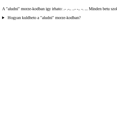
A "aludni" morze-kodban igy irhato: .- .-.. ..- -.. -. ... Minden betu
Hogyan kuldheto a "aludni" morze-kodban?