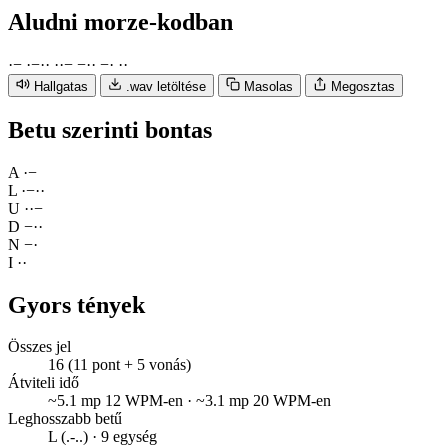
Aludni
morze-kodban
·
−
·
−
·
·
·
·
−
−
·
·
−
·
·
·
Hallgatas
.wav letöltése
Masolas
Megosztas
Betu szerinti bontas
A
·
−
L
·
−
·
·
U
·
·
−
D
−
·
·
N
−
·
I
·
·
Gyors tények
Összes jel
16 (11 pont + 5 vonás)
Átviteli idő
~5.1 mp 12 WPM-en · ~3.1 mp 20 WPM-en
Leghosszabb betű
L (.-..) · 9 egység