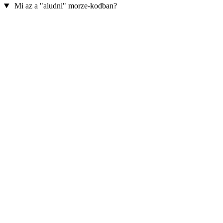
Mi az a "aludni" morze-kodban?