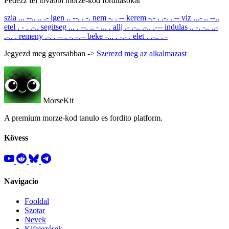
Fedezz fel tovabbi morze-kod forditasokat
szia
... --.. .. .-
igen
.. --. . -.
nem
-. . --
kerem
-.- . .-. . --
viz
...- .. --..
etel
. - . .-..
segitseg
... . --. .. - ... .
allj
.- .-.. .-.. .---
indulas
.. -. -.. ..-
.-.. .
remeny
.-. . -- . -. -.--
beke
-... . -.- .
elet
. .-.. . -
Jegyezd meg gyorsabban ->
Szerezd meg az alkalmazast
MorseKit
A premium morze-kod tanulo es fordito platform.
Kövess
Navigacio
Fooldal
Szotar
Nevek
Kifejezések