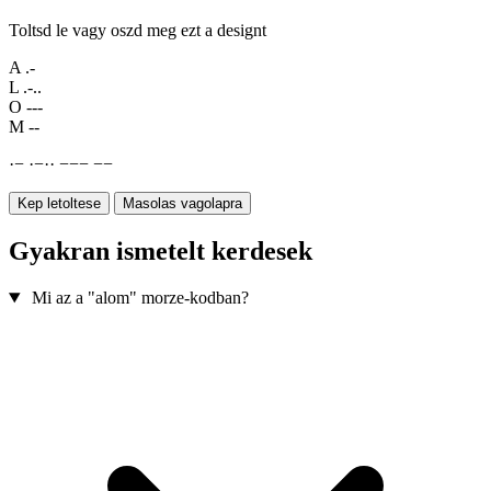
Toltsd le vagy oszd meg ezt a designt
A
.-
L
.-..
O
---
M
--
·
−
·
−
·
·
−
−
−
−
−
Kep letoltese
Masolas vagolapra
Gyakran ismetelt kerdesek
Mi az a "alom" morze-kodban?