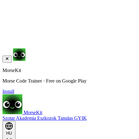
MorseKit
Morse Code Trainer · Free on Google Play
Install
MorseKit
Szotar
Akademia
Eszkozok
Tanulas
GYIK
HU