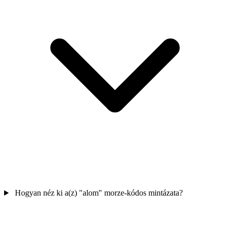
Hogyan néz ki a(z) "alom" morze-kódos mintázata?