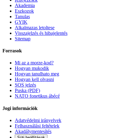
Akademia
Eszkozok
Tanulas
GYIK
Alkalmazas letoltese
Visszajelzés és hibajelentés
Sitemap
Forrasok
Mi az a morze-kod?
Hogyan mukodik
Hogyan tanulhato meg
Hogyan kell olvasni
SOS jelzés
Puska (PDF)
NATO fonetikus ábécé
Jogi információk
Adatvédelmi irányelvek
Felhasználási feltételek
Akadálymentesítés
Süti beállítások