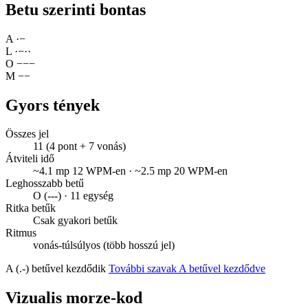
Betu szerinti bontas
A
·
−
L
·
−
·
·
O
−
−
−
M
−
−
Gyors tények
Összes jel
11 (4 pont + 7 vonás)
Átviteli idő
~4.1 mp 12 WPM-en · ~2.5 mp 20 WPM-en
Leghosszabb betű
O (---) · 11 egység
Ritka betűk
Csak gyakori betűk
Ritmus
vonás-túlsúlyos (több hosszú jel)
A (.-) betűvel kezdődik
További szavak A betűvel kezdődve
Vizualis morze-kod