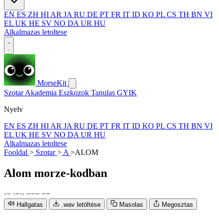
EN
ES
ZH
HI
AR
JA
RU
DE
PT
FR
IT
ID
KO
PL
CS
TH
BN
VI
EL
UK
HE
SV
NO
DA
UR
HU
Alkalmazas letoltese
MorseKit
Szotar
Akademia
Eszkozok
Tanulas
GYIK
Nyelv
EN
ES
ZH
HI
AR
JA
RU
DE
PT
FR
IT
ID
KO
PL
CS
TH
BN
VI
EL
UK
HE
SV
NO
DA
UR
HU
Alkalmazas letoltese
Fooldal
>
Szotar
>
A
>
ALOM
Alom
morze-kodban
·
−
·
−
·
·
−
−
−
−
−
Hallgatas
.wav letöltése
Masolas
Megosztas