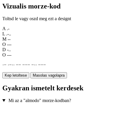
Vizualis morze-kod
Toltsd le vagy oszd meg ezt a designt
A
.-
L
.-..
M
--
O
---
D
-..
O
---
·
−
·
−
·
·
−
−
−
−
−
−
·
·
−
−
−
Kep letoltese
Masolas vagolapra
Gyakran ismetelt kerdesek
Mi az a "almodo" morze-kodban?