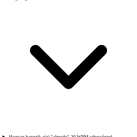
Hogyan hangzik a(z) "almodo" 20 WPM sebességgel