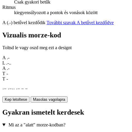
Csak gyakori betűk
Ritmus
kiegyensúlyozott a pontok és vonások között
A (.-) betűvel kezdődik
További szavak A betűvel kezdődve
Vizualis morze-kod
Toltsd le vagy oszd meg ezt a designt
A
.-
L
.-..
A
.-
T
-
T
-
·
−
·
−
·
·
·
−
−
−
Kep letoltese
Masolas vagolapra
Gyakran ismetelt kerdesek
Mi az a "alatt" morze-kodban?