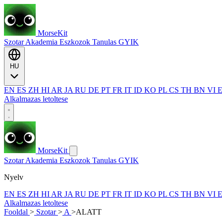
MorseKit
Szotar
Akademia
Eszkozok
Tanulas
GYIK
HU
EN
ES
ZH
HI
AR
JA
RU
DE
PT
FR
IT
ID
KO
PL
CS
TH
BN
VI
Alkalmazas letoltese
MorseKit
Szotar
Akademia
Eszkozok
Tanulas
GYIK
Nyelv
EN
ES
ZH
HI
AR
JA
RU
DE
PT
FR
IT
ID
KO
PL
CS
TH
BN
VI
Alkalmazas letoltese
Fooldal
>
Szotar
>
A
>
ALATT