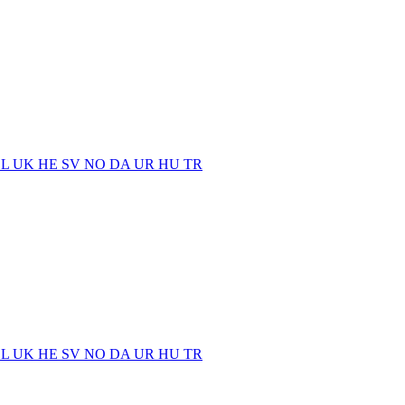
EL
UK
HE
SV
NO
DA
UR
HU
TR
EL
UK
HE
SV
NO
DA
UR
HU
TR