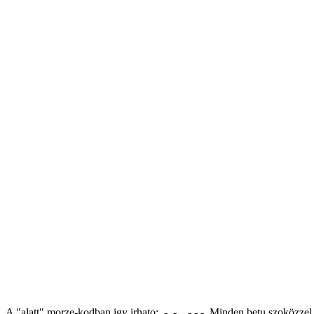
A "alatt" morze-kodban igy irhato: .- .-.. .- - -. Minden betu szoköz