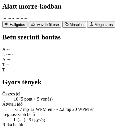
Alatt
morze-kodban
·
−
·
−
·
·
·
−
−
−
Hallgatas
.wav letöltése
Masolas
Megosztas
Betu szerinti bontas
A
·
−
L
·
−
·
·
A
·
−
T
−
T
−
Gyors tények
Összes jel
10 (5 pont + 5 vonás)
Átviteli idő
~3.7 mp 12 WPM-en · ~2.2 mp 20 WPM-en
Leghosszabb betű
L (.-..) · 9 egység
Ritka betűk