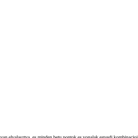
zel van elvalasztva, es minden betu pontok es vonalak egyedi kombinacio