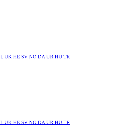
EL
UK
HE
SV
NO
DA
UR
HU
TR
EL
UK
HE
SV
NO
DA
UR
HU
TR