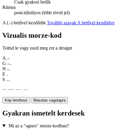
Csak gyakori betűk
Ritmus
pont-túlsúlyos (több rövid jel)
A (.-) betűvel kezdődik
További szavak A betűvel kezdődve
Vizualis morze-kod
Toltsd le vagy oszd meg ezt a designt
A
.-
G
--.
N
-.
E
.
S
...
·
−
−
−
·
−
·
·
·
·
·
Kep letoltese
Masolas vagolapra
Gyakran ismetelt kerdesek
Mi az a "agnes" morze-kodban?