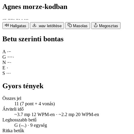
Agnes
morze-kodban
·
−
−
−
·
−
·
·
·
·
·
Hallgatas
.wav letöltése
Masolas
Megosztas
Betu szerinti bontas
A
·
−
G
−
−
·
N
−
·
E
·
S
·
·
·
Gyors tények
Összes jel
11 (7 pont + 4 vonás)
Átviteli idő
~3.7 mp 12 WPM-en · ~2.2 mp 20 WPM-en
Leghosszabb betű
G (--.) · 9 egység
Ritka betűk