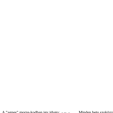
A "agnes" morze-kodban igy irhato: .- --. -. . .... Minden betu szokö