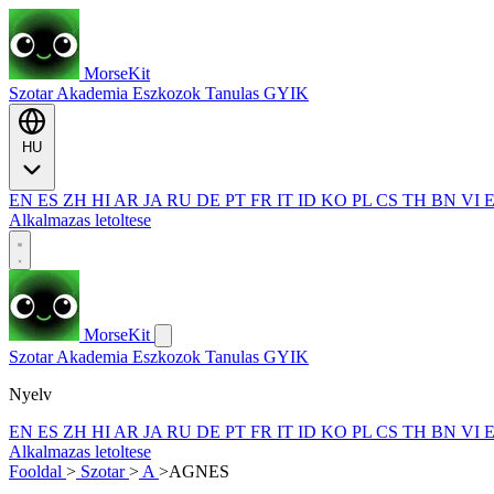
MorseKit
Szotar
Akademia
Eszkozok
Tanulas
GYIK
HU
EN
ES
ZH
HI
AR
JA
RU
DE
PT
FR
IT
ID
KO
PL
CS
TH
BN
VI
Alkalmazas letoltese
MorseKit
Szotar
Akademia
Eszkozok
Tanulas
GYIK
Nyelv
EN
ES
ZH
HI
AR
JA
RU
DE
PT
FR
IT
ID
KO
PL
CS
TH
BN
VI
Alkalmazas letoltese
Fooldal
>
Szotar
>
A
>
AGNES