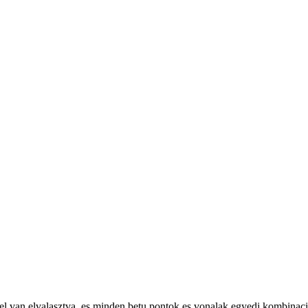
zzel van elvalasztva, es minden betu pontok es vonalak egyedi kombinac