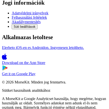
Jogi információk
Adatvédelmi irányelvek
Felhasználási feltételek
Akadálymentesítés
Süti beállítások
Alkalmazas letoltese
Elerheto iOS-en es Androidon. Ingyenesen letoltheto.
Download on the
App Store
Get it on
Google Play
© 2026 MorseKit. Minden jog fenntartva.
Sütiket használunk analitikához
A MorseKit a Google Analyticset használja, hogy megértse, hogyan
használják az oldalt. Személyes adatokat nem adunk el és nem
osztunk meg. Bármelyik funkció érintése nélkül elutasíthatod.