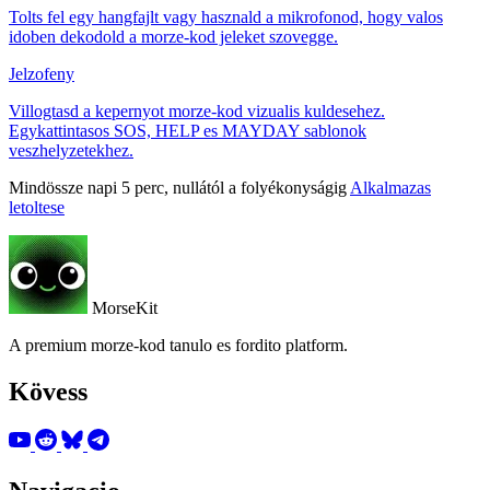
Tolts fel egy hangfajlt vagy hasznald a mikrofonod, hogy valos
idoben dekodold a morze-kod jeleket szovegge.
Jelzofeny
Villogtasd a kepernyot morze-kod vizualis kuldesehez.
Egykattintasos SOS, HELP es MAYDAY sablonok
veszhelyzetekhez.
Mindössze napi 5 perc, nullától a folyékonyságig
Alkalmazas
letoltese
MorseKit
A premium morze-kod tanulo es fordito platform.
Kövess