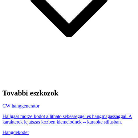
Tovabbi eszkozok
CW hanggenerator
Hallgass morze-kodot allithato sebesseggel es hangmagassaggal. A
karakterek lejatszas kozben kiemelodnek -- karaoke stilusban.
Hangdekoder