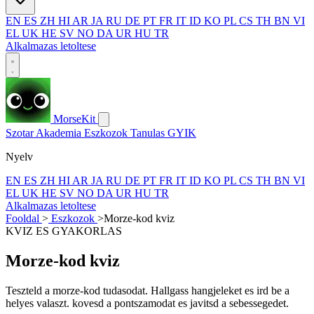
EN
ES
ZH
HI
AR
JA
RU
DE
PT
FR
IT
ID
KO
PL
CS
TH
BN
VI
EL
UK
HE
SV
NO
DA
UR
HU
TR
Alkalmazas letoltese
MorseKit
Szotar
Akademia
Eszkozok
Tanulas
GYIK
Nyelv
EN
ES
ZH
HI
AR
JA
RU
DE
PT
FR
IT
ID
KO
PL
CS
TH
BN
VI
EL
UK
HE
SV
NO
DA
UR
HU
TR
Alkalmazas letoltese
Fooldal
>
Eszkozok
>
Morze-kod kviz
KVIZ ES GYAKORLAS
Morze-kod kviz
Teszteld a morze-kod tudasodat. Hallgass hangjeleket es ird be a
helyes valaszt. kovesd a pontszamodat es javitsd a sebessegedet.