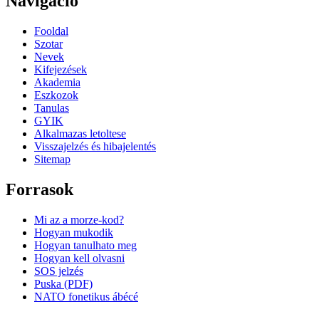
Navigacio
Fooldal
Szotar
Nevek
Kifejezések
Akademia
Eszkozok
Tanulas
GYIK
Alkalmazas letoltese
Visszajelzés és hibajelentés
Sitemap
Forrasok
Mi az a morze-kod?
Hogyan mukodik
Hogyan tanulhato meg
Hogyan kell olvasni
SOS jelzés
Puska (PDF)
NATO fonetikus ábécé