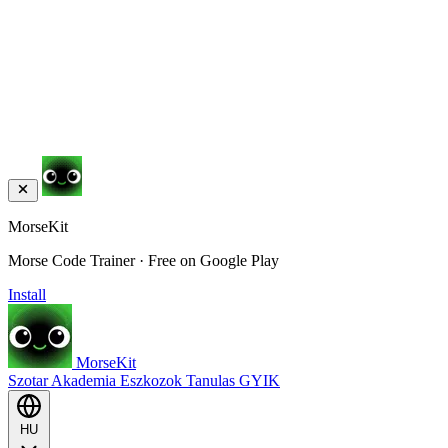
MorseKit
Morse Code Trainer · Free on Google Play
Install
MorseKit
Szotar
Akademia
Eszkozok
Tanulas
GYIK
HU