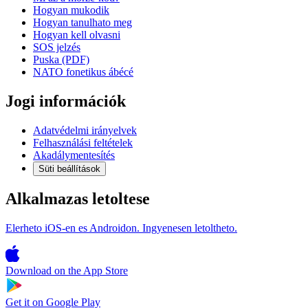
Hogyan mukodik
Hogyan tanulhato meg
Hogyan kell olvasni
SOS jelzés
Puska (PDF)
NATO fonetikus ábécé
Jogi információk
Adatvédelmi irányelvek
Felhasználási feltételek
Akadálymentesítés
Süti beállítások
Alkalmazas letoltese
Elerheto iOS-en es Androidon. Ingyenesen letoltheto.
Download on the
App Store
Get it on
Google Play