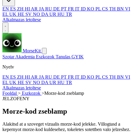
EN
ES
ZH
HI
AR
JA
RU
DE
PT
FR
IT
ID
KO
PL
CS
TH
BN
VI
EL
UK
HE
SV
NO
DA
UR
HU
TR
Alkalmazas letoltese
MorseKit
Szotar
Akademia
Eszkozok
Tanulas
GYIK
Nyelv
EN
ES
ZH
HI
AR
JA
RU
DE
PT
FR
IT
ID
KO
PL
CS
TH
BN
VI
EL
UK
HE
SV
NO
DA
UR
HU
TR
Alkalmazas letoltese
Fooldal
>
Eszkozok
>
Morze-kod zseblamp
JELZOFENY
Morze-kod zseblamp
Alakitsd at a szoveget vizualis morze-kod jelekke. Villogtasd a
kepernyot morze-kod kuldesehez, tokeletes sotettben valo jelzeshez.