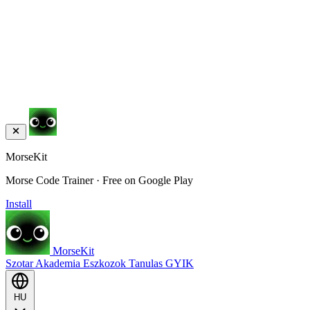
MorseKit
Morse Code Trainer · Free on Google Play
Install
MorseKit
Szotar
Akademia
Eszkozok
Tanulas
GYIK
HU