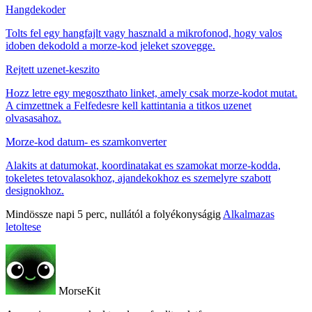
Hangdekoder
Tolts fel egy hangfajlt vagy hasznald a mikrofonod, hogy valos
idoben dekodold a morze-kod jeleket szovegge.
Rejtett uzenet-keszito
Hozz letre egy megoszthato linket, amely csak morze-kodot mutat.
A cimzettnek a Felfedesre kell kattintania a titkos uzenet
olvasasahoz.
Morze-kod datum- es szamkonverter
Alakits at datumokat, koordinatakat es szamokat morze-kodda,
tokeletes tetovalasokhoz, ajandekokhoz es szemelyre szabott
designokhoz.
Mindössze napi 5 perc, nullától a folyékonyságig
Alkalmazas
letoltese
MorseKit