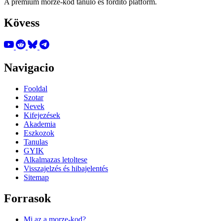
A premium morze-kod tanulo es fordito platform.
Kövess
Navigacio
Fooldal
Szotar
Nevek
Kifejezések
Akademia
Eszkozok
Tanulas
GYIK
Alkalmazas letoltese
Visszajelzés és hibajelentés
Sitemap
Forrasok
Mi az a morze-kod?