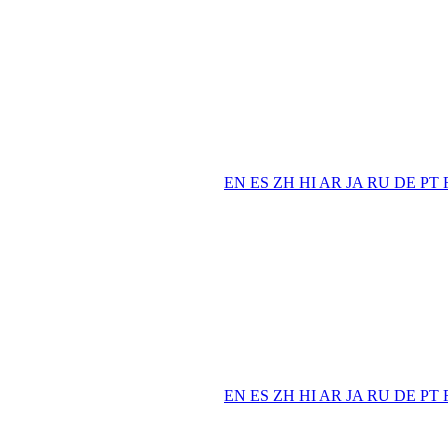
EN
ES
ZH
HI
AR
JA
RU
DE
PT
EN
ES
ZH
HI
AR
JA
RU
DE
PT