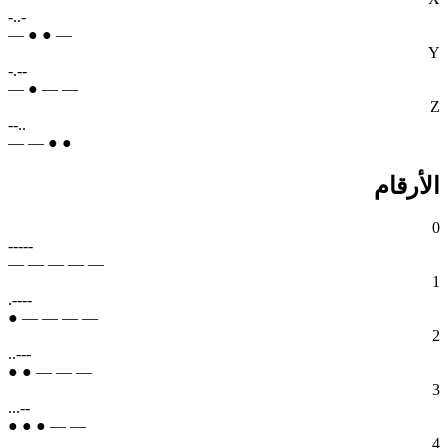
-..-
— ● ● —
Y
-.--
— ● — —
Z
--..
— — ● ●
الأرقام
0
-----
— — — — —
1
.----
● — — — —
2
..---
● ● — — —
3
...--
● ● ● — —
4