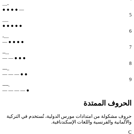
....-
● ● ● ● —
5
.....
● ● ● ● ●
6
-....
— ● ● ● ●
7
--...
— — ● ● ●
8
---..
— — — ● ●
9
----.
— — — — ●
الحروف الممتدة
حروف مشكولة من امتدادات مورس الدولية، تُستخدم في التركية
والألمانية والفرنسية واللغات الإسكندنافية.
Ç