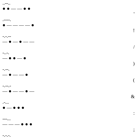
..--..
● ● — — ● ●
'
.----.
● — — — — ●
!
-.-.--
— ● — ● — —
/
-..-.
— ● ● — ●
(
-.--.
— ● — — ●
)
-.--.-
— ● — — ● —
&
.-...
● — ● ● ●
:
---...
— — — ● ● ●
;
-.-.-.