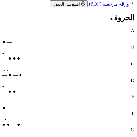
ورقة مرجعية (PDF)
اطبع هذا الجدول
الحروف
A
.-
● —
B
-...
— ● ● ●
C
-.-.
— ● — ●
D
-..
— ● ●
E
.
●
F
..-.
● ● — ●
G
--.