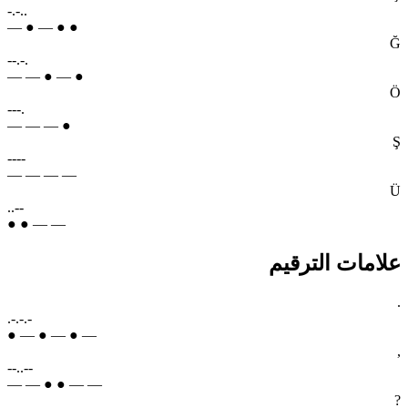
-.-..
— ● — ● ●
Ğ
--.-.
— — ● — ●
Ö
---.
— — — ●
Ş
----
— — — —
Ü
..--
● ● — —
علامات الترقيم
.
.-.-.-
● — ● — ● —
,
--..--
— — ● ● — —
?