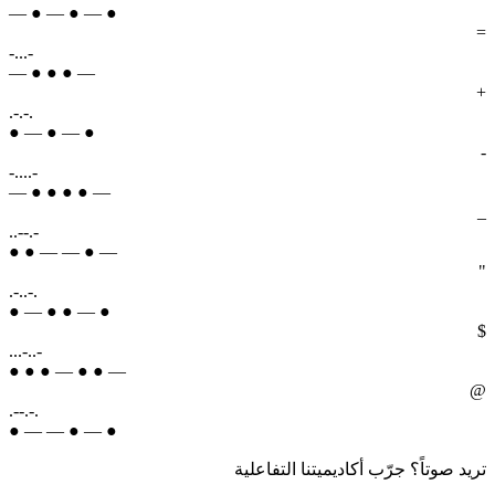
— ● — ● — ●
=
-...-
— ● ● ● —
+
.-.-.
● — ● — ●
-
-....-
— ● ● ● ● —
_
..--.-
● ● — — ● —
"
.-..-.
● — ● ● — ●
$
...-..-
● ● ● — ● ● —
@
.--.-.
● — — ● — ●
تريد صوتاً؟ جرّب أكاديميتنا التفاعلية