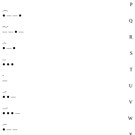
P
.--.
● — — ●
Q
--.-
— — ● —
R
.-.
● — ●
S
...
● ● ●
T
-
—
U
..-
● ● —
V
...-
● ● ● —
W
.--
● — —
X