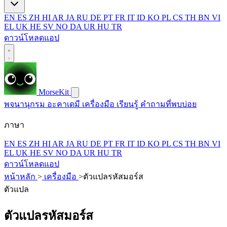
EN
ES
ZH
HI
AR
JA
RU
DE
PT
FR
IT
ID
KO
PL
CS
TH
BN
VI
EL
UK
HE
SV
NO
DA
UR
HU
TR
ดาวน์โหลดแอป
MorseKit
พจนานุกรม
อะคาเดมี
เครื่องมือ
เรียนรู้
คำถามที่พบบ่อย
ภาษา
EN
ES
ZH
HI
AR
JA
RU
DE
PT
FR
IT
ID
KO
PL
CS
TH
BN
VI
EL
UK
HE
SV
NO
DA
UR
HU
TR
ดาวน์โหลดแอป
หน้าหลัก
>
เครื่องมือ
>
ตัวแปลรหัสมอร์ส
ตัวแปล
ตัวแปลรหัสมอร์ส